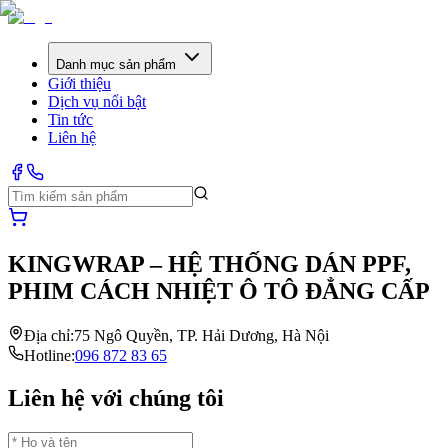
Danh mục sản phẩm
Giới thiệu
Dịch vụ nổi bật
Tin tức
Liên hệ
KINGWRAP – HỆ THỐNG DÁN PPF,
PHIM CÁCH NHIỆT Ô TÔ ĐẲNG CẤP
Địa chỉ:
75 Ngô Quyền, TP. Hải Dương, Hà Nội
Hotline:
096 872 83 65
Liên hệ với chúng tôi