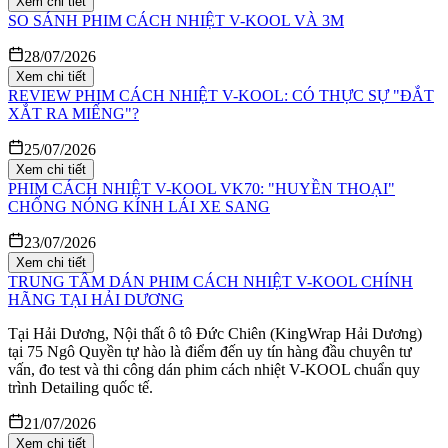
Xem chi tiết
SO SÁNH PHIM CÁCH NHIỆT V-KOOL VÀ 3M
28/07/2026
Xem chi tiết
REVIEW PHIM CÁCH NHIỆT V-KOOL: CÓ THỰC SỰ "ĐẮT
XẮT RA MIẾNG"?
25/07/2026
Xem chi tiết
PHIM CÁCH NHIỆT V-KOOL VK70: "HUYỀN THOẠI"
CHỐNG NÓNG KÍNH LÁI XE SANG
23/07/2026
Xem chi tiết
TRUNG TÂM DÁN PHIM CÁCH NHIỆT V-KOOL CHÍNH
HÃNG TẠI HẢI DƯƠNG
Tại Hải Dương, Nội thất ô tô Đức Chiên (KingWrap Hải Dương)
tại 75 Ngô Quyền tự hào là điểm đến uy tín hàng đầu chuyên tư
vấn, đo test và thi công dán phim cách nhiệt V-KOOL chuẩn quy
trình Detailing quốc tế.
21/07/2026
Xem chi tiết