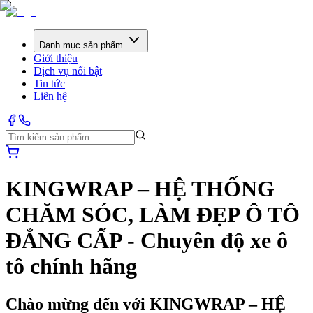
Danh mục sản phẩm
Giới thiệu
Dịch vụ nổi bật
Tin tức
Liên hệ
KINGWRAP – HỆ THỐNG
CHĂM SÓC, LÀM ĐẸP Ô TÔ
ĐẲNG CẤP
-
Chuyên độ xe ô
tô chính hãng
Chào mừng đến với
KINGWRAP – HỆ