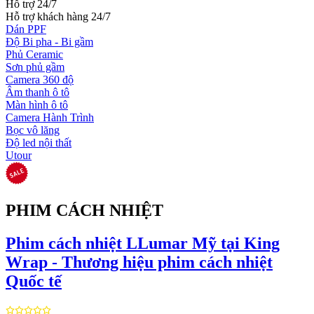
Hỗ trợ 24/7
Hỗ trợ khách hàng 24/7
Dán PPF
Độ Bi pha - Bi gầm
Phủ Ceramic
Sơn phủ gầm
Camera 360 độ
Âm thanh ô tô
Màn hình ô tô
Camera Hành Trình
Bọc vô lăng
Độ led nội thất
Utour
PHIM CÁCH NHIỆT
Phim cách nhiệt LLumar Mỹ tại King
Wrap - Thương hiệu phim cách nhiệt
Quốc tế