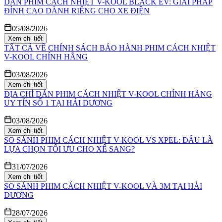
DÁN PHIM CÁCH NHIỆT V-KOOL BLACK EV: GIẢI PHÁP
ĐỈNH CAO DÀNH RIÊNG CHO XE ĐIỆN
05/08/2026
Xem chi tiết
TẤT CẢ VỀ CHÍNH SÁCH BẢO HÀNH PHIM CÁCH NHIỆT
V-KOOL CHÍNH HÃNG
03/08/2026
Xem chi tiết
ĐỊA CHỈ DÁN PHIM CÁCH NHIỆT V-KOOL CHÍNH HÃNG
UY TÍN SỐ 1 TẠI HẢI DƯƠNG
03/08/2026
Xem chi tiết
SO SÁNH PHIM CÁCH NHIỆT V-KOOL VS XPEL: ĐÂU LÀ
LỰA CHỌN TỐI ƯU CHO XẾ SANG?
31/07/2026
Xem chi tiết
SO SÁNH PHIM CÁCH NHIỆT V-KOOL VÀ 3M TẠI HẢI
DƯƠNG
28/07/2026