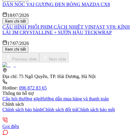
DÁN NÓC VAI GƯƠNG ĐEN BÓNG MAZDA CX8
18/07/2026
Xem chi tiết
CẤU HÌNH PHỐI PHIM CÁCH NHIỆT VINFAST VF8: KÍNH
LÁI 3M CRYSTALLINE + SƯỜN HẬU TECKWRAP
17/07/2026
Xem chi tiết
Previous slide
Next slide
Địa chỉ:
75 Ngô Quyền, TP. Hải Dương, Hà Nội
Hotline:
096 872 83 65
Thông tin hỗ trợ
Câu hỏi thường gặp
Hướng dẫn mua hàng và thanh toán
Chính sách
Chính sách bảo hành
Chính sách đổi trả
Chính sách bảo mật
Gọi điện