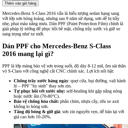
Thêm vào giỏ hàng
Mercedes-Benz S-Class 2016 vẫn là biểu tượng sedan hạng sang
với lớp sơn bóng loáng, nhưng sau 9 năm sử dụng, sơn dễ bị trầy
nhẹ, phai màu nắng mưa. Dán PPF (Paint Protection Film) chính là
giải pháp lý tưởng để phục hồi bề mặt, chống trầy xước và giữ xe
sang trọng như xe mới.
Dán PPF cho Mercedes-Benz S-Class
2016 mang lại gì?
PPF là lớp màng bảo vệ sơn trong suốt, độ dày 8-12 mil, ôm sát thân
vỏ S-Class với công nghệ cắt CNC chính xác. Lợi ích nổi bật:
Chống trầy xước hàng ngày
: quẹt cửa, bụi đường, vali hành
lý – PPF "hy sinh" thay sơn zin.
Tự phục hồi vết xước nhẹ:
self-healing khi gặp nắng nóng
hoặc nước ấm (70-80°C).
Bảo vệ chống hóa chất:
phân chim, nhựa cây, rửa xe axit
không lo hỏng sơn.
Tăng độ bóng & giữ giá
: sơn zin nguyên vẹn, dễ bán lại với
giá cao hơn 10-20%.