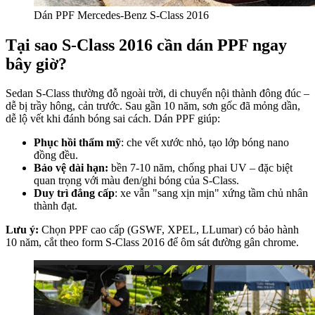
Dán PPF Mercedes-Benz S-Class 2016
Tại sao S-Class 2016 cần dán PPF ngay
bây giờ?
Sedan S-Class thường đỗ ngoài trời, di chuyển nội thành đông đúc –
dễ bị trầy hông, cản trước. Sau gần 10 năm, sơn gốc đã mỏng dần,
dễ lộ vết khi đánh bóng sai cách. Dán PPF giúp:
Phục hồi thẩm mỹ
: che vết xước nhỏ, tạo lớp bóng nano
đồng đều.
Bảo vệ dài hạn:
bền 7-10 năm, chống phai UV – đặc biệt
quan trọng với màu đen/ghi bóng của S-Class.
Duy trì đẳng cấp
: xe vẫn "sang xịn mịn" xứng tầm chủ nhân
thành đạt.
Lưu ý:
Chọn PPF cao cấp (GSWF, XPEL, LLumar) có bảo hành
10 năm, cắt theo form S-Class 2016 để ôm sát đường gân chrome.