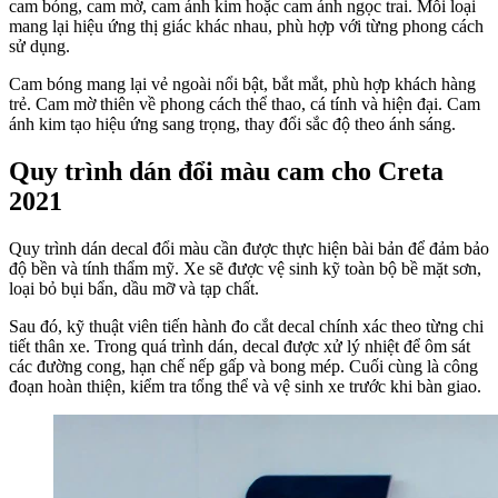
cam bóng, cam mờ, cam ánh kim hoặc cam ánh ngọc trai. Mỗi loại
mang lại hiệu ứng thị giác khác nhau, phù hợp với từng phong cách
sử dụng.
Cam bóng mang lại vẻ ngoài nổi bật, bắt mắt, phù hợp khách hàng
trẻ. Cam mờ thiên về phong cách thể thao, cá tính và hiện đại. Cam
ánh kim tạo hiệu ứng sang trọng, thay đổi sắc độ theo ánh sáng.
Quy trình dán đổi màu cam cho Creta
2021
Quy trình dán decal đổi màu cần được thực hiện bài bản để đảm bảo
độ bền và tính thẩm mỹ. Xe sẽ được vệ sinh kỹ toàn bộ bề mặt sơn,
loại bỏ bụi bẩn, dầu mỡ và tạp chất.
Sau đó, kỹ thuật viên tiến hành đo cắt decal chính xác theo từng chi
tiết thân xe. Trong quá trình dán, decal được xử lý nhiệt để ôm sát
các đường cong, hạn chế nếp gấp và bong mép. Cuối cùng là công
đoạn hoàn thiện, kiểm tra tổng thể và vệ sinh xe trước khi bàn giao.