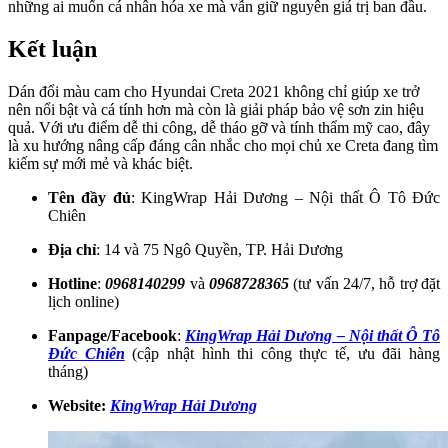
những ai muốn cá nhân hóa xe mà vẫn giữ nguyên giá trị ban đầu.
Kết luận
Dán đổi màu cam cho Hyundai Creta 2021 không chỉ giúp xe trở
nên nổi bật và cá tính hơn mà còn là giải pháp bảo vệ sơn zin hiệu
quả. Với ưu điểm dễ thi công, dễ tháo gỡ và tính thẩm mỹ cao, đây
là xu hướng nâng cấp đáng cân nhắc cho mọi chủ xe Creta đang tìm
kiếm sự mới mẻ và khác biệt.
Tên đầy đủ
: KingWrap Hải Dương – Nội thất Ô Tô Đức
Chiên
Địa chỉ
: 14 và 75 Ngô Quyền, TP. Hải Dương
Hotline
:
0968140299
và
0968728365
(tư vấn 24/7, hỗ trợ đặt
lịch online)
Fanpage/Facebook
:
KingWrap Hải Dương – Nội thất Ô Tô
Đức Chiên
(cập nhật hình thi công thực tế, ưu đãi hàng
tháng)
Website:
KingWrap Hải Dương