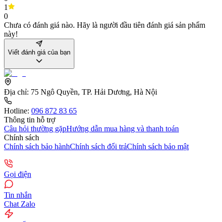
1
0
Chưa có đánh giá nào. Hãy là người đầu tiên đánh giá sản phẩm
này!
Viết đánh giá của bạn
Địa chỉ:
75 Ngô Quyền, TP. Hải Dương, Hà Nội
Hotline:
096 872 83 65
Thông tin hỗ trợ
Câu hỏi thường gặp
Hướng dẫn mua hàng và thanh toán
Chính sách
Chính sách bảo hành
Chính sách đổi trả
Chính sách bảo mật
Gọi điện
Tin nhắn
Chat Zalo