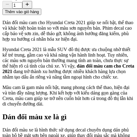
Thêm vào giỏ hàng
Dán đổi màu cam cho Hyundai Creta 2021 giúp xe nổi bật, thể thao
và khác biệt hoàn toàn so với màu sơn nguyên bản. Phim decal cao
cấp bảo vệ sơn zin, dễ tháo gỡ, không ảnh hưởng đăng kiểm, phù
hợp xu hướng cá nhân hóa xe hiện đại.
Hyundai Creta 2021 là mẫu SUV đô thị được ưa chuộng nhờ thiết
kế trẻ trung, gầm cao và khả năng vận hành linh hoạt. Tuy nhiên,
các màu sơn nguyên bản thường mang tính an toàn, chưa thực sự
thể hiện rõ cá tính của chủ xe. Vì vậy,
dán đổi màu cam cho Creta
2021
đang trở thành xu hướng được nhiều khách hàng lựa chọn
nhằm tạo dấu ấn riêng và nâng tầm ngoại hình cho chiếc xe.
Màu cam là gam màu nổi bật, mang phong cách thể thao, hiện đại
và tràn đầy năng lượng. Khi kết hợp với kiểu dáng gọn gàng của
Creta, màu cam giúp xe trở nên cuốn hút hơn cả trong đô thị lẫn khi
di chuyển đường dài.
Dán đổi màu xe là gì
Dán đổi màu xe là hình thức sử dụng decal chuyên dụng dán phủ
toàn bộ bề mặt sơn bên ngoài xe, giúp thay đổi màu sắc mà không