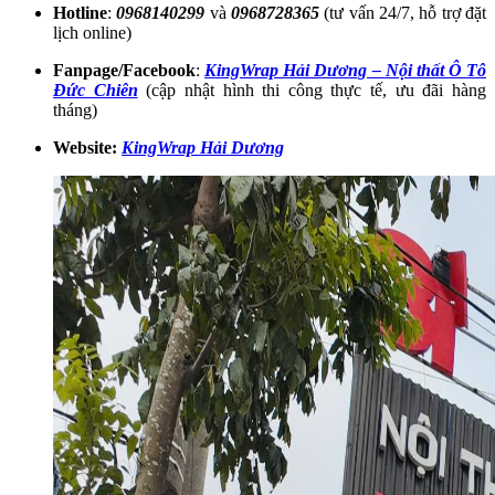
Hotline
:
0968140299
và
0968728365
(tư vấn 24/7, hỗ trợ đặt
lịch online)
Fanpage/Facebook
:
KingWrap Hải Dương – Nội thất Ô Tô
Đức Chiên
(cập nhật hình thi công thực tế, ưu đãi hàng
tháng)
Website:
KingWrap Hải Dương