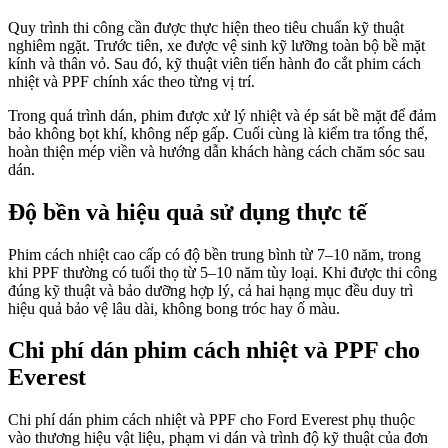
Quy trình thi công cần được thực hiện theo tiêu chuẩn kỹ thuật
nghiêm ngặt. Trước tiên, xe được vệ sinh kỹ lưỡng toàn bộ bề mặt
kính và thân vỏ. Sau đó, kỹ thuật viên tiến hành đo cắt phim cách
nhiệt và PPF chính xác theo từng vị trí.
Trong quá trình dán, phim được xử lý nhiệt và ép sát bề mặt để đảm
bảo không bọt khí, không nếp gấp. Cuối cùng là kiểm tra tổng thể,
hoàn thiện mép viền và hướng dẫn khách hàng cách chăm sóc sau
dán.
Độ bền và hiệu quả sử dụng thực tế
Phim cách nhiệt cao cấp có độ bền trung bình từ 7–10 năm, trong
khi PPF thường có tuổi thọ từ 5–10 năm tùy loại. Khi được thi công
đúng kỹ thuật và bảo dưỡng hợp lý, cả hai hạng mục đều duy trì
hiệu quả bảo vệ lâu dài, không bong tróc hay ố màu.
Chi phí dán phim cách nhiệt và PPF cho
Everest
Chi phí dán phim cách nhiệt và PPF cho Ford Everest phụ thuộc
vào thương hiệu vật liệu, phạm vi dán và trình độ kỹ thuật của đơn