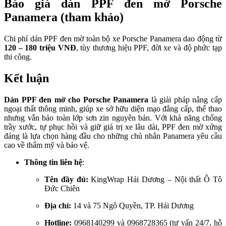
Báo giá dán PPF đen mờ Porsche
Panamera (tham khảo)
Chi phí dán PPF đen mờ toàn bộ xe Porsche Panamera dao động từ
120 – 180 triệu VNĐ
, tùy thương hiệu PPF, đời xe và độ phức tạp
thi công.
Kết luận
Dán PPF đen mờ cho Porsche Panamera
là giải pháp nâng cấp
ngoại thất thông minh, giúp xe sở hữu diện mạo đẳng cấp, thể thao
nhưng vẫn bảo toàn lớp sơn zin nguyên bản. Với khả năng chống
trầy xước, tự phục hồi và giữ giá trị xe lâu dài, PPF đen mờ xứng
đáng là lựa chọn hàng đầu cho những chủ nhân Panamera yêu cầu
cao về thẩm mỹ và bảo vệ.
Thông tin liên hệ
:
Tên đầy đủ:
KingWrap Hải Dương – Nội thất Ô Tô
Đức Chiên
Địa chỉ:
14 và 75 Ngô Quyền, TP. Hải Dương
Hotline:
0968140299 và 0968728365 (tư vấn 24/7, hỗ