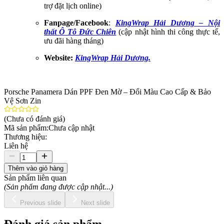
trợ đặt lịch online)
Fanpage/Facebook
:
KingWrap Hải Dương – Nội
thất Ô Tô Đức Chiên
(cập nhật hình thi công thực tế,
ưu đãi hàng tháng)
Website:
KingWrap Hải Dương.
Porsche Panamera Dán PPF Đen Mờ – Đổi Màu Cao Cấp & Bảo
Vệ Sơn Zin
(Chưa có đánh giá)
Mã sản phẩm:
Chưa cập nhật
Thương hiệu:
Liên hệ
Thêm vào giỏ hàng
Sản phẩm liên quan
(Sản phẩm đang được cập nhật...)
Previous slide
Next slide