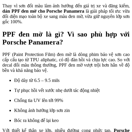
Thay vì sơn đổi màu làm ảnh hưởng đến giá trị xe và đăng kiểm,
dán PPF đen mờ cho Porsche Panamera
là giải pháp tối ưu: vừa
đổi diện mạo toàn bộ xe sang màu đen mờ, vừa giữ nguyên lớp sơn
gốc 100%.
PPF đen mờ là gì? Vì sao phù hợp với
Porsche Panamera?
PPF (Paint Protection Film) đen mờ là dòng phim bảo vệ sơn cao
cấp cấu tạo từ TPU aliphatic, có độ đàn hồi và chịu lực cao. So với
decal đổi màu thông thường, PPF đen mờ vượt trội hơn hẳn về độ
bền và khả năng bảo vệ.
Độ dày từ 6.5 – 9.5 mils
Tự phục hồi vết xước nhẹ dưới tác động nhiệt
Chống tia UV lên tới 99%
Không ảnh hưởng lớp sơn zin
Bóc ra không để lại keo
Với thiết kế thân xe lớn, nhiều đường cong phức tạp,
Porsche