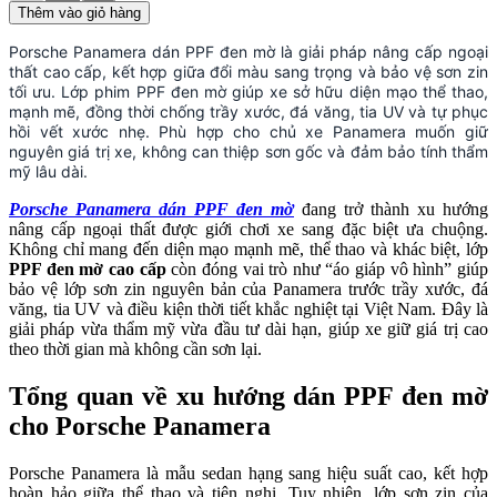
Thêm vào giỏ hàng
Porsche Panamera dán PPF đen mờ là giải pháp nâng cấp ngoại
thất cao cấp, kết hợp giữa đổi màu sang trọng và bảo vệ sơn zin
tối ưu. Lớp phim PPF đen mờ giúp xe sở hữu diện mạo thể thao,
mạnh mẽ, đồng thời chống trầy xước, đá văng, tia UV và tự phục
hồi vết xước nhẹ. Phù hợp cho chủ xe Panamera muốn giữ
nguyên giá trị xe, không can thiệp sơn gốc và đảm bảo tính thẩm
mỹ lâu dài.
Porsche Panamera dán PPF đen mờ
đang trở thành xu hướng
nâng cấp ngoại thất được giới chơi xe sang đặc biệt ưa chuộng.
Không chỉ mang đến diện mạo mạnh mẽ, thể thao và khác biệt, lớp
PPF đen mờ cao cấp
còn đóng vai trò như “áo giáp vô hình” giúp
bảo vệ lớp sơn zin nguyên bản của Panamera trước trầy xước, đá
văng, tia UV và điều kiện thời tiết khắc nghiệt tại Việt Nam. Đây là
giải pháp vừa thẩm mỹ vừa đầu tư dài hạn, giúp xe giữ giá trị cao
theo thời gian mà không cần sơn lại.
Tổng quan về xu hướng dán PPF đen mờ
cho Porsche Panamera
Porsche Panamera là mẫu sedan hạng sang hiệu suất cao, kết hợp
hoàn hảo giữa thể thao và tiện nghi. Tuy nhiên, lớp sơn zin của