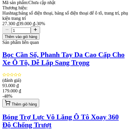
Mã sản phẩm:
Chưa cập nhật
Thương hiệu:
Hashtag:
bảng số điện thoại, bảng số điện thoại để ô tô, trang trí, phụ
kiện trang trí
27.300 ₫
39.000 ₫
-
30
%
Thêm vào giỏ hàng
Sản phẩm liên quan
Bọc Cần Số, Phanh Tay Da Cao Cấp Cho
Xe Ô Tô, Dễ Lắp Sang Trọng
(đánh giá)
93.000 ₫
179.000 ₫
-
48
%
Thêm giỏ hàng
Bóng Trợ Lực Vô Lăng Ô Tô Xoay 360
Độ Chống Trượt