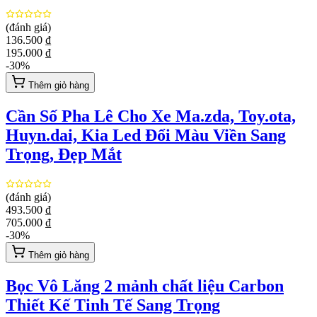
(đánh giá)
136.500 ₫
195.000 ₫
-
30
%
Thêm giỏ hàng
Cần Số Pha Lê Cho Xe Ma.zda, Toy.ota,
Huyn.dai, Kia Led Đổi Màu Viền Sang
Trọng, Đẹp Mắt
(đánh giá)
493.500 ₫
705.000 ₫
-
30
%
Thêm giỏ hàng
Bọc Vô Lăng 2 mảnh chất liệu Carbon
Thiết Kế Tinh Tế Sang Trọng