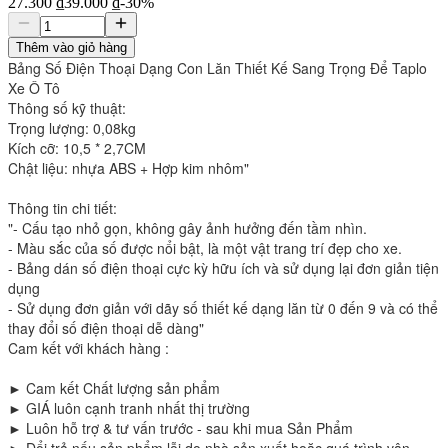
27.300 ₫
39.000 ₫
-
30
%
Thêm vào giỏ hàng
Bảng Số Điện Thoại Dạng Con Lăn Thiết Kế Sang Trọng Để Taplo
Xe Ô Tô
Thông số kỹ thuật:
Trọng lượng: 0,08kg
Kích cỡ: 10,5 * 2,7CM
Chật liệu: nhựa ABS + Hợp kim nhôm"
Thông tin chi tiết:
"- Cấu tạo nhỏ gọn, không gây ảnh hưởng đến tầm nhìn.
- Màu sắc của số được nổi bật, là một vật trang trí đẹp cho xe.
- Bảng dán số điện thoại cực kỳ hữu ích và sử dụng lại đơn giản tiện
dụng
- Sử dụng đơn giản với dãy số thiết kế dạng lăn từ 0 đến 9 và có thể
thay đổi số điện thoại dễ dàng"
Cam kết với khách hàng :
► Cam kết Chất lượng sản phẩm
► GIÁ luôn cạnh tranh nhất thị trường
► Luôn hỗ trợ & tư vấn trước - sau khi mua Sản Phẩm
► Đổi trả nếu sản phẩm lỗi do nhà sản xuất hoặc quá trình vận