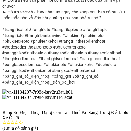
chuyển
► Hỗ trợ 24/24h - Hãy nhắn tin ngay cho shop nếu bạn có bất kì 1
thắc mắc nào về đơn hàng cũng như sản phẩm nhé."
#trangtrixehoi #trangtrioto #trangtritaplooto #trangtritaplo
#trangtrioto #trangtribanlamviec #phukien #phukienoto
#phukienxeoto #phukienxehoi #trangtri #thesodienthoai
#thedesodienthoaitrongoto #phukientrongoto
#bangghisodienthoaioto #bangsodienthoaioto #bangsodienthoai
#theghisodienthoai #thanhghisodienthoai #banggansodienthoai
#bangbaosodienthoai #phukienoto #phukienxehoi #dochoioto
#bangghisodienthoaixehoi #bangsodienthoaixehoi
#bảng_ghi_số_điện_thoại #bảng_ghi #bảng_ghi_số
#bảng_ghi_số_điện_thoại_trên_xe_hơi
Bảng Số Điện Thoại Dạng Con Lăn Thiết Kế Sang Trọng Để Taplo
Xe Ô Tô
(Chưa có đánh giá)