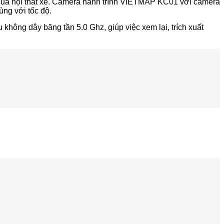
g của nội thất xe. Camera hành trình VIETMAP KC01 với camera
ùng với tốc độ.
hông dây băng tần 5.0 Ghz, giúp việc xem lại, trích xuất