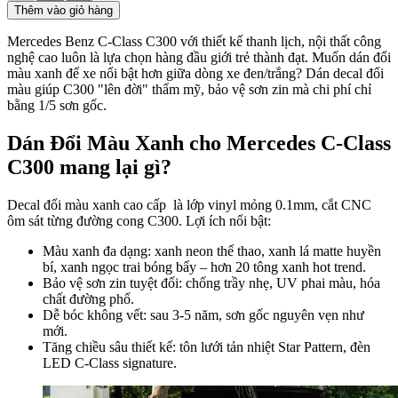
Thêm vào giỏ hàng
Mercedes Benz C-Class C300 với thiết kế thanh lịch, nội thất công
nghệ cao luôn là lựa chọn hàng đầu giới trẻ thành đạt. Muốn dán đổi
màu xanh để xe nổi bật hơn giữa dòng xe đen/trắng? Dán decal đổi
màu giúp C300 "lên đời" thẩm mỹ, bảo vệ sơn zin mà chi phí chỉ
bằng 1/5 sơn gốc.
Dán Đổi Màu Xanh cho Mercedes C-Class
C300 mang lại gì?
Decal đổi màu xanh cao cấp là lớp vinyl mỏng 0.1mm, cắt CNC
ôm sát từng đường cong C300. Lợi ích nổi bật:
Màu xanh đa dạng: xanh neon thể thao, xanh lá matte huyền
bí, xanh ngọc trai bóng bẩy – hơn 20 tông xanh hot trend.
Bảo vệ sơn zin tuyệt đối: chống trầy nhẹ, UV phai màu, hóa
chất đường phố.
Dễ bóc không vết: sau 3-5 năm, sơn gốc nguyên vẹn như
mới.
Tăng chiều sâu thiết kế: tôn lưới tản nhiệt Star Pattern, đèn
LED C-Class signature.