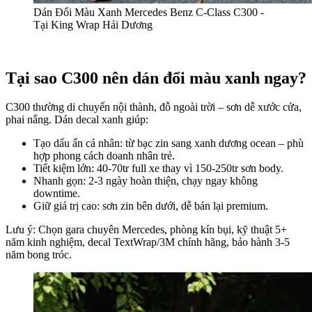
Dán Đổi Màu Xanh Mercedes Benz C-Class C300 -
Tại King Wrap Hải Dương
Tại sao C300 nên dán đổi màu xanh ngay?
C300 thường di chuyển nội thành, đỗ ngoài trời – sơn dễ xước cửa,
phai nắng. Dán decal xanh giúp:
Tạo dấu ấn cá nhân: từ bạc zin sang xanh dương ocean – phù
hợp phong cách doanh nhân trẻ.
Tiết kiệm lớn: 40-70tr full xe thay vì 150-250tr sơn body.
Nhanh gọn: 2-3 ngày hoàn thiện, chạy ngay không
downtime.
Giữ giá trị cao: sơn zin bên dưới, dễ bán lại premium.
Lưu ý: Chọn gara chuyên Mercedes, phòng kín bụi, kỹ thuật 5+
năm kinh nghiệm, decal TextWrap/3M chính hãng, bảo hành 3-5
năm bong tróc.