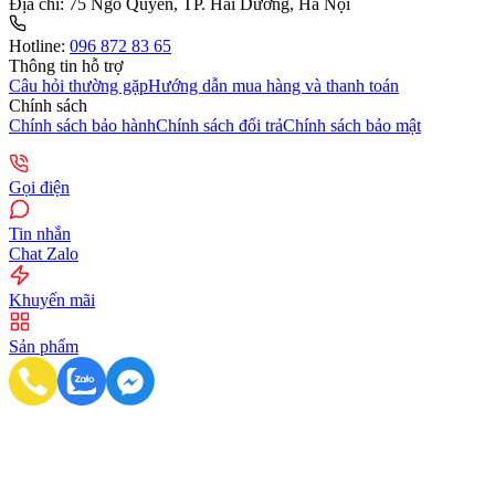
Địa chỉ:
75 Ngô Quyền, TP. Hải Dương, Hà Nội
Hotline:
096 872 83 65
Thông tin hỗ trợ
Câu hỏi thường gặp
Hướng dẫn mua hàng và thanh toán
Chính sách
Chính sách bảo hành
Chính sách đổi trả
Chính sách bảo mật
Gọi điện
Tin nhắn
Chat Zalo
Khuyến mãi
Sản phẩm