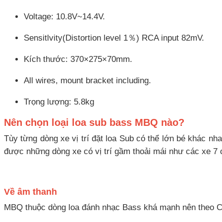
Voltage: 10.8V~14.4V.
Sensitlvity(Distortion level 1％) RCA input 82mV.
Kích thước: 370×275×70mm.
All wires, mount bracket including.
Trọng lượng: 5.8kg
Nên chọn loại loa sub bass MBQ nào?
Tùy từng dòng xe vị trí đặt loa Sub có thể lớn bé khác n
được những dòng xe có vị trí gầm thoải mái như các xe 7 
Về âm thanh
MBQ thuộc dòng loa đánh nhạc Bass khá mạnh nên theo C