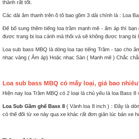
thành rất tốt.
Các dải âm thanh trên ô tô bao gồm 3 dải chính là : Loa Ba
Để bổ sung thêm tiếng loa trầm mạnh mẽ - ấm áp thì bạn
được trang bị loa cánh mà thôi và sẽ không được trang bị
Loa sub bass MBQ là dòng loa tạo tiếng Trầm - tạo cho âm
nhạc vàng ( Ấm áp) Hoặc nhạc Sàn ( Mạnh mẽ ) Chắc chắn
Loa sub bass MBQ có mấy loại, giá bao nhiêu
Hiện nay loa Trầm MBQ có 2 loại là chủ yếu là loa Bass 8
Loa Sub Gầm ghế Bass 8
( Vành loa 8 inch ) : Đây là dò
có thể đổi từ xe này qua xe khác rất đơn giản lúc bán xe h