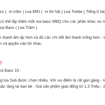
ss ( m trầm ) Loa MID ( m lời hát ) Loa Treble ( Tiếng tí tá
 có thể lắp thêm một loa bass MBQ cho các phân khúc xe n
 loa Bass ( Loa Trầm )
 thanh ấm áp hơn và đủ các chi tiết âm thanh trống hơn - L
 và quyện vào lời nhạc.
?
 và Bass 10 :
ng loa Sub được chọn nhiều. Với ưu điểm là rất gọn gàng - l
oặc tặng lại bạn bè . Giá sản phẩm giao động từ 1.3 Triệu - 