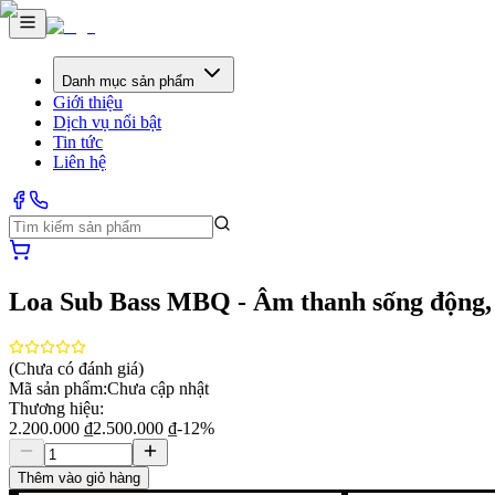
Danh mục sản phẩm
Giới thiệu
Dịch vụ nổi bật
Tin tức
Liên hệ
Loa Sub Bass MBQ - Âm thanh sống động,
(Chưa có đánh giá)
Mã sản phẩm:
Chưa cập nhật
Thương hiệu:
2.200.000 ₫
2.500.000 ₫
-
12
%
Thêm vào giỏ hàng