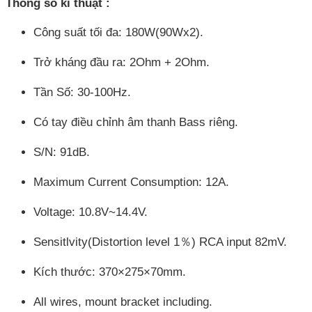
Thông số kĩ thuật :
Công suất tối đa: 180W(90Wx2).
Trở kháng đầu ra: 2Ohm + 2Ohm.
Tần Số: 30-100Hz.
Có tay điều chỉnh âm thanh Bass riêng.
S/N: 91dB.
Maximum Current Consumption: 12A.
Voltage: 10.8V~14.4V.
Sensitlvity(Distortion level 1％) RCA input 82mV.
Kích thước: 370×275×70mm.
All wires, mount bracket including.