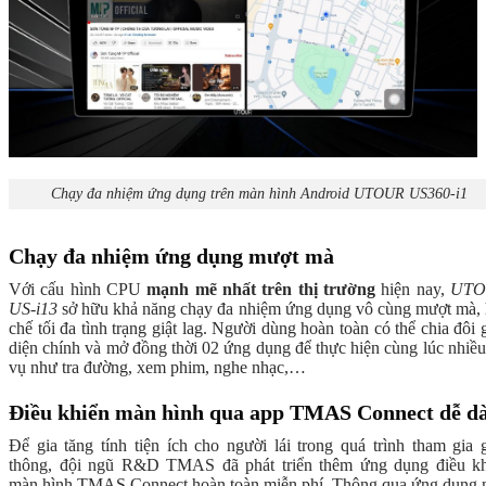
Chạy đa nhiệm ứng dụng trên màn hình Android UTOUR US360-i1
Chạy đa nhiệm ứng dụng mượt mà
Với cấu hình CPU
mạnh mẽ nhất trên thị trường
hiện nay,
UT
US-i13
sở hữu khả năng chạy đa nhiệm ứng dụng vô cùng mượt mà,
chế tối đa tình trạng giật lag. Người dùng hoàn toàn có thể chia đôi 
diện chính và mở đồng thời 02 ứng dụng để thực hiện cùng lúc nhiều
vụ như tra đường, xem phim, nghe nhạc,…
Điều khiển màn hình qua app TMAS Connect dễ d
Để gia tăng tính tiện ích cho người lái trong quá trình tham gia 
thông, đội ngũ R&D TMAS đã phát triển thêm ứng dụng điều kh
màn hình TMAS Connect hoàn toàn miễn phí. Thông qua ứng dụng 