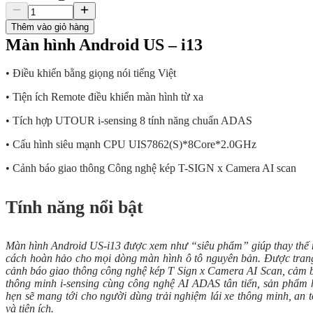
Thêm vào giỏ hàng
Màn hình Android US – i13
• Điều khiển bằng giọng nói tiếng Việt
• Tiện ích Remote điều khiển màn hình từ xa
• Tích hợp UTOUR i-sensing 8 tính năng chuẩn ADAS
• Cấu hình siêu mạnh CPU UIS7862(S)*8Core*2.0GHz
• Cảnh báo giao thông Công nghệ kép T-SIGN x Camera AI scan
Tính năng nổi bật
Màn hình Android US-i13 được xem như “siêu phẩm” giúp thay thế
cách hoàn hảo cho mọi dòng màn hình ô tô nguyên bản. Được tran
cảnh báo giao thông công nghệ kép T Sign x Camera AI Scan, cảm 
thông minh i-sensing cùng công nghệ AI ADAS tân tiến, sản phẩm
hẹn sẽ mang tới cho người dùng trải nghiệm lái xe thông minh, an 
và tiện ích.