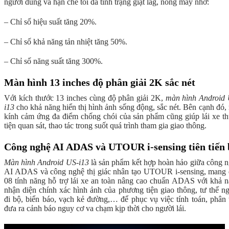
người dùng và hạn chế tối đa tình trạng giật lag, nóng máy nhờ:
– Chỉ số hiệu suất tăng 20%.
– Chỉ số khả năng tản nhiệt tăng 50%.
– Chỉ số năng suất tăng 300%.
Màn hình 13 inches độ phân giải 2K sắc nét
Với kích thước 13 inches cùng độ phân giải 2K,
màn hình Android
i13
cho khả năng hiển thị hình ảnh sống động, sắc nét. Bên cạnh đó,
kính cảm ứng đa điểm chống chói của sản phẩm cũng giúp lái xe t
tiện quan sát, thao tác trong suốt quá trình tham gia giao thông.
Công nghệ AI ADAS và UTOUR i-sensing tiên tiến 
Màn hình Android US-i13
là sản phẩm kết hợp hoàn hảo giữa công 
AI ADAS và công nghệ thị giác nhân tạo UTOUR i-sensing, mang
08 tính năng hỗ trợ lái xe an toàn nâng cao chuẩn ADAS với khả 
nhận diện chính xác hình ảnh của phương tiện giao thông, tư thế n
đi bộ, biển báo, vạch kẻ đường,… để phục vụ việc tính toán, phân 
đưa ra cảnh báo nguy cơ va chạm kịp thời cho người lái.