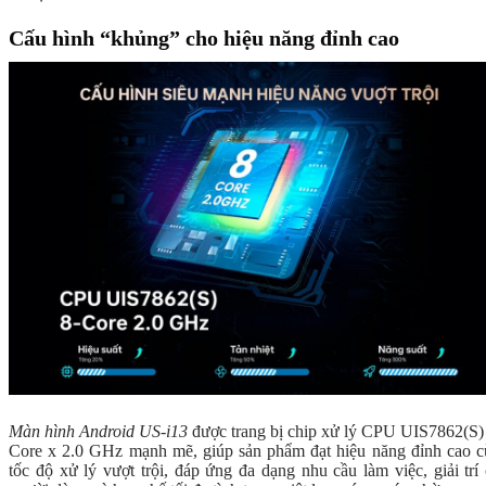
Cấu hình “khủng” cho hiệu năng đỉnh cao
Màn hình Android US-i13
được trang bị chip xử lý CPU UIS7862(S)
Core x 2.0 GHz mạnh mẽ, giúp sản phẩm đạt hiệu năng đỉnh cao 
tốc độ xử lý vượt trội, đáp ứng đa dạng nhu cầu làm việc, giải trí