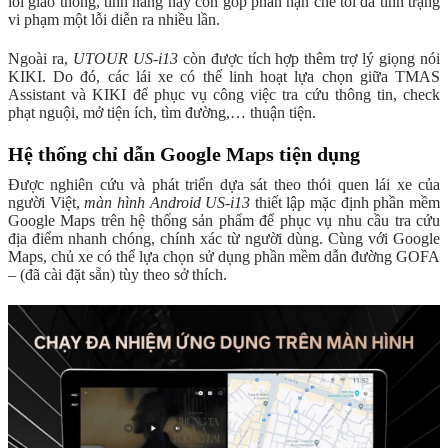
lỗi giao thông, tính năng này còn góp phần hạn chế tối đa tình trạng
vi phạm một lỗi diễn ra nhiều lần.
Ngoài ra,
UTOUR US-i13
còn được tích hợp thêm trợ lý giọng nói
KIKI. Do đó, các lái xe có thể linh hoạt lựa chọn giữa TMAS
Assistant và KIKI để phục vụ công việc tra cứu thông tin, check
phạt nguội, mở tiện ích, tìm đường,… thuận tiện.
Hệ thống chỉ dẫn Google Maps tiện dụng
Được nghiên cứu và phát triển dựa sát theo thói quen lái xe của
người Việt,
màn hình Android US-i13
thiết lập mặc định phần mềm
Google Maps trên hệ thống sản phẩm để phục vụ nhu cầu tra cứu
địa điểm nhanh chóng, chính xác từ người dùng. Cùng với Google
Maps, chủ xe có thể lựa chọn sử dụng phần mềm dẫn đường GOFA
– (đã cài đặt sẵn) tùy theo sở thích.