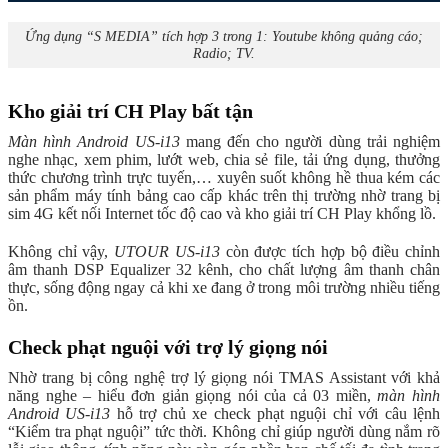
Ứng dụng “S MEDIA” tích hợp 3 trong 1: Youtube không quảng cáo;
Radio; TV.
Kho giải trí CH Play bất tận
Màn hình Android US-i13
mang đến cho người dùng trải nghiệm
nghe nhạc, xem phim, lướt web, chia sẻ file, tải ứng dụng, thưởng
thức chương trình trực tuyến,… xuyên suốt không hề thua kém các
sản phẩm máy tính bảng cao cấp khác trên thị trường nhờ trang bị
sim 4G kết nối Internet tốc độ cao và kho giải trí CH Play khổng lồ.
Không chỉ vậy,
UTOUR US-i13
còn được tích hợp bộ điều chỉnh
âm thanh DSP Equalizer 32 kênh, cho chất lượng âm thanh chân
thực, sống động ngay cả khi xe đang ở trong môi trường nhiều tiếng
ồn.
Check phạt nguội với trợ lý giọng nói
Nhờ trang bị công nghệ trợ lý giọng nói TMAS Assistant với khả
năng nghe – hiểu đơn giản giọng nói của cả 03 miền,
màn hình
Android US-i13
hỗ trợ chủ xe check phạt nguội chỉ với câu lệnh
“Kiểm tra phạt nguội” tức thời. Không chỉ giúp người dùng nắm rõ