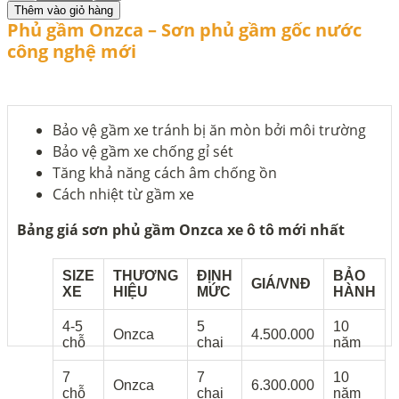
Thêm vào giỏ hàng
Phủ gầm Onzca – Sơn phủ gầm gốc nước
công nghệ mới
Bảo vệ gầm xe tránh bị ăn mòn bởi môi trường
Bảo vệ gầm xe chống gỉ sét
Tăng khả năng cách âm chống ồn
Cách nhiệt từ gầm xe
Bảng giá sơn phủ gầm Onzca xe ô tô mới nhất
SIZE
THƯƠNG
ĐỊNH
BẢO
GIÁ/VNĐ
XE
HIỆU
MỨC
HÀNH
4-5
5
10
Onzca
4.500.000
chỗ
chai
năm
7
7
10
Onzca
6.300.000
chỗ
chai
năm