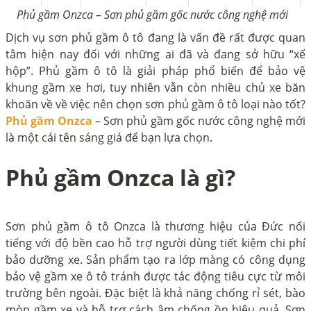
Phủ gầm Onzca – Sơn phủ gầm gốc nước công nghệ mới
Dịch vụ sơn phủ gầm ô tô đang là vấn đề rất được quan
tâm hiện nay đối với những ai đã và đang sở hữu “xế
hộp”. Phủ gầm ô tô là giải pháp phổ biến để bảo vệ
khung gầm xe hơi, tuy nhiên vẫn còn nhiều chủ xe băn
khoăn về về việc nên chọn sơn phủ gầm ô tô loại nào tốt?
Phủ gầm Onzca
– Sơn phủ gầm gốc nước công nghệ mới
là một cái tên sáng giá để bạn lựa chọn.
Phủ gầm Onzca là gì?
Sơn phủ gầm ô tô Onzca là thương hiệu của Đức nổi
tiếng với độ bền cao hỗ trợ người dùng tiết kiệm chi phí
bảo dưỡng xe. Sản phẩm tạo ra lớp màng có công dụng
bảo vệ gầm xe ô tô tránh được tác động tiêu cực từ môi
trường bên ngoài. Đặc biệt là khả năng chống rỉ sét, bào
mòn gầm xe và hỗ trợ cách âm chống ồn hiệu quả. Sơn