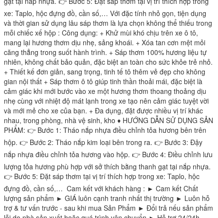
gạt tại nắp nhựa. 👉 Bước 5: Đặt sáp thơm tại vị trí thích hợp trong
xe: Taplo, hộc đựng đồ, cần số,… Với đặc tính nhỏ gọn, tiện dụng
và thời gian sử dụng lâu sáp thơm là lựa chọn không thể thiếu trong
mỗi chiếc xế hộp : Công dụng: + Khử mùi khó chịu trên xe ô tô,
mang lại hương thơm dịu nhẹ, sảng khoái. + Xóa tan cơn mệt mỏi
căng thẳng trong suốt hành trình. + Sáp thơm 100% hương liệu tự
nhiên, không chất bảo quản, đặc biệt an toàn cho sức khỏe trẻ nhỏ.
+ Thiết kế đơn giản, sang trọng, tinh tế tô thêm vẻ đẹp cho không
gian nội thất + Sáp thơm ô tô giúp tinh thần thoải mái, đặc biệt là
cảm giác khi mới bước vào xe một hương thơm thoang thoảng dịu
nhẹ cùng với nhiệt độ mát lạnh trong xe tạo nên cảm giác tuyệt vời
và mới mẻ cho xe của bạn. + Đa dụng, đặt được nhiều vị trí khác
nhau, trong phòng, nhà vệ sinh, kho ♦ HƯỚNG DẪN SỬ DỤNG SẢN
PHẨM: 👉 Bước 1: Tháo nắp nhựa điều chỉnh tỏa hương bên trên
hộp. 👉 Bước 2: Tháo nắp kim loại bên trong ra. 👉 Bước 3: Đậy
nắp nhựa điều chỉnh tỏa hương vào hộp. 👉 Bước 4: Điều chỉnh lưu
lượng tỏa hương phù hợp với sở thích bằng thanh gạt tại nắp nhựa.
👉 Bước 5: Đặt sáp thơm tại vị trí thích hợp trong xe: Taplo, hộc
đựng đồ, cần số,… Cam kết với khách hàng : ► Cam kết Chất
lượng sản phẩm ► GIÁ luôn cạnh tranh nhất thị trường ► Luôn hỗ
trợ & tư vấn trước - sau khi mua Sản Phẩm ► Đổi trả nếu sản phẩm
lỗi do nhà sản xuất hoặc quá trình vận chuyển ► Hỗ trợ 24/24h -