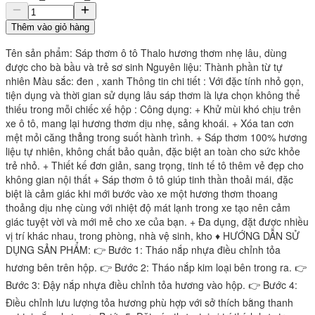
Thêm vào giỏ hàng
Tên sản phẩm: Sáp thơm ô tô Thalo hương thơm nhẹ lâu, dùng
được cho bà bầu và trẻ sơ sinh Nguyên liệu: Thành phần từ tự
nhiên Màu sắc: đen , xanh Thông tin chi tiết : Với đặc tính nhỏ gọn,
tiện dụng và thời gian sử dụng lâu sáp thơm là lựa chọn không thể
thiếu trong mỗi chiếc xế hộp : Công dụng: + Khử mùi khó chịu trên
xe ô tô, mang lại hương thơm dịu nhẹ, sảng khoái. + Xóa tan cơn
mệt mỏi căng thẳng trong suốt hành trình. + Sáp thơm 100% hương
liệu tự nhiên, không chất bảo quản, đặc biệt an toàn cho sức khỏe
trẻ nhỏ. + Thiết kế đơn giản, sang trọng, tinh tế tô thêm vẻ đẹp cho
không gian nội thất + Sáp thơm ô tô giúp tinh thần thoải mái, đặc
biệt là cảm giác khi mới bước vào xe một hương thơm thoang
thoảng dịu nhẹ cùng với nhiệt độ mát lạnh trong xe tạo nên cảm
giác tuyệt vời và mới mẻ cho xe của bạn. + Đa dụng, đặt được nhiều
vị trí khác nhau, trong phòng, nhà vệ sinh, kho ♦ HƯỚNG DẪN SỬ
DỤNG SẢN PHẨM: 👉 Bước 1: Tháo nắp nhựa điều chỉnh tỏa
hương bên trên hộp. 👉 Bước 2: Tháo nắp kim loại bên trong ra. 👉
Bước 3: Đậy nắp nhựa điều chỉnh tỏa hương vào hộp. 👉 Bước 4:
Điều chỉnh lưu lượng tỏa hương phù hợp với sở thích bằng thanh