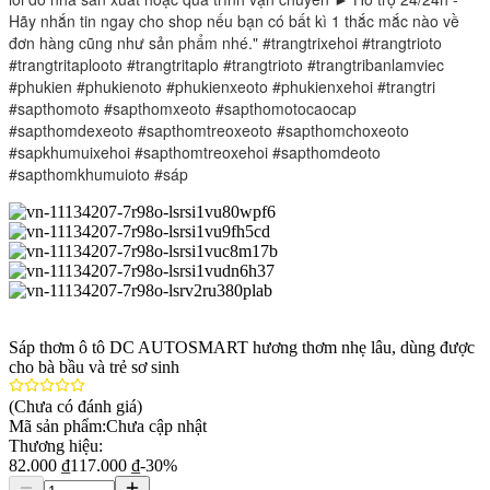
Hãy nhắn tin ngay cho shop nếu bạn có bất kì 1 thắc mắc nào về
đơn hàng cũng như sản phẩm nhé." #trangtrixehoi #trangtrioto
#trangtritaplooto #trangtritaplo #trangtrioto #trangtribanlamviec
#phukien #phukienoto #phukienxeoto #phukienxehoi #trangtri
#sapthomoto #sapthomxeoto #sapthomotocaocap
#sapthomdexeoto #sapthomtreoxeoto #sapthomchoxeoto
#sapkhumuixehoi #sapthomtreoxehoi #sapthomdeoto
#sapthomkhumuioto #sáp
Sáp thơm ô tô DC AUTOSMART hương thơm nhẹ lâu, dùng được
cho bà bầu và trẻ sơ sinh
(Chưa có đánh giá)
Mã sản phẩm:
Chưa cập nhật
Thương hiệu:
82.000 ₫
117.000 ₫
-
30
%