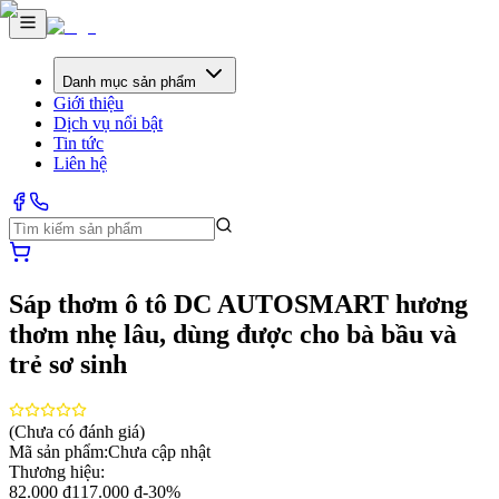
Danh mục sản phẩm
Giới thiệu
Dịch vụ nổi bật
Tin tức
Liên hệ
Sáp thơm ô tô DC AUTOSMART hương
thơm nhẹ lâu, dùng được cho bà bầu và
trẻ sơ sinh
(Chưa có đánh giá)
Mã sản phẩm:
Chưa cập nhật
Thương hiệu:
82.000 ₫
117.000 ₫
-
30
%