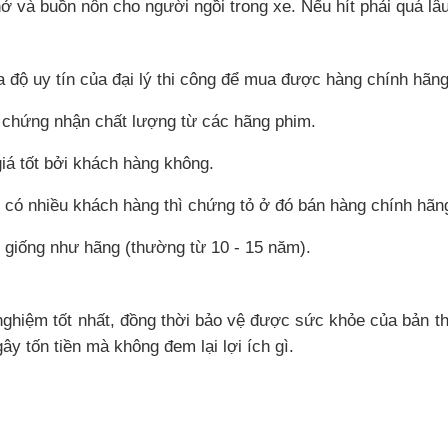
hở và buồn nôn cho người ngồi trong xe. Nếu hít phải quá l
a độ uy tín của đại lý thi công để mua được hàng chính hãn
chứng nhận chất lượng từ các hãng phim.
giá tốt bởi khách hàng không.
ọ có nhiều khách hàng thì chứng tỏ ở đó bán hàng chính hãn
 giống như hãng (thường từ 10 - 15 năm).
?
ghiệm tốt nhất, đồng thời bảo vệ được sức khỏe của bản th
gây tốn tiền mà không đem lại lợi ích gì.