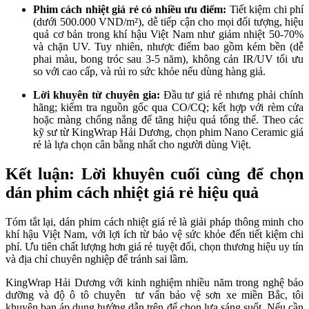
Phim cách nhiệt giá rẻ có nhiều ưu điểm:
Tiết kiệm chi phí
(dưới 500.000 VND/m²), dễ tiếp cận cho mọi đối tượng, hiệu
quả cơ bản trong khí hậu Việt Nam như giảm nhiệt 50-70%
và chặn UV. Tuy nhiên, nhược điểm bao gồm kém bền (dễ
phai màu, bong tróc sau 3-5 năm), không cản IR/UV tối ưu
so với cao cấp, và rủi ro sức khỏe nếu dùng hàng giả.
Lời khuyên từ chuyên gia:
Đầu tư giá rẻ nhưng phải chính
hãng; kiểm tra nguồn gốc qua CO/CQ; kết hợp với rèm cửa
hoặc màng chống nắng để tăng hiệu quả tổng thể. Theo các
kỹ sư từ KingWrap Hải Dương, chọn phim Nano Ceramic giá
rẻ là lựa chọn cân bằng nhất cho người dùng Việt.
Kết luận: Lời khuyên cuối cùng để chọn
dán phim cách nhiệt giá rẻ hiệu quả
Tóm tắt lại, dán phim cách nhiệt giá rẻ là giải pháp thông minh cho
khí hậu Việt Nam, với lợi ích từ bảo vệ sức khỏe đến tiết kiệm chi
phí. Ưu tiên chất lượng hơn giá rẻ tuyệt đối, chọn thương hiệu uy tín
và địa chỉ chuyên nghiệp để tránh sai lầm.
KingWrap Hải Dương với kinh nghiệm nhiều năm trong nghệ bảo
dưỡng và độ ô tô chuyên tư vấn bảo vệ sơn xe miền Bắc, tôi
khuyên bạn áp dụng hướng dẫn trên để chọn lựa sáng suốt. Nếu cần