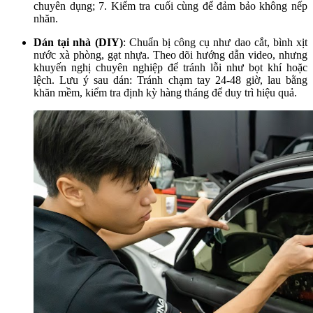
chuyên dụng; 7. Kiểm tra cuối cùng để đảm bảo không nếp
nhăn.
Dán tại nhà (DIY)
: Chuẩn bị công cụ như dao cắt, bình xịt
nước xà phòng, gạt nhựa. Theo dõi hướng dẫn video, nhưng
khuyến nghị chuyên nghiệp để tránh lỗi như bọt khí hoặc
lệch. Lưu ý sau dán: Tránh chạm tay 24-48 giờ, lau bằng
khăn mềm, kiểm tra định kỳ hàng tháng để duy trì hiệu quả.