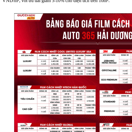
VND/m², với ưu đãi giảm 5-10% cho diện tích trên 10m².