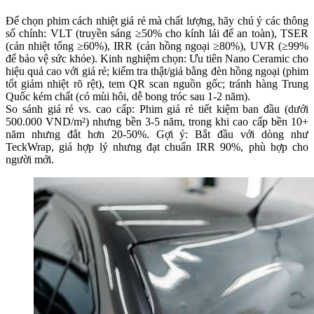
Để chọn phim cách nhiệt giá rẻ mà chất lượng, hãy chú ý các thông
số chính: VLT (truyền sáng ≥50% cho kính lái để an toàn), TSER
(cản nhiệt tổng ≥60%), IRR (cản hồng ngoại ≥80%), UVR (≥99%
để bảo vệ sức khỏe). Kinh nghiệm chọn: Ưu tiên Nano Ceramic cho
hiệu quả cao với giá rẻ; kiểm tra thật/giả bằng đèn hồng ngoại (phim
tốt giảm nhiệt rõ rệt), tem QR scan nguồn gốc; tránh hàng Trung
Quốc kém chất (có mùi hôi, dễ bong tróc sau 1-2 năm).
So sánh giá rẻ vs. cao cấp: Phim giá rẻ tiết kiệm ban đầu (dưới
500.000 VND/m²) nhưng bền 3-5 năm, trong khi cao cấp bền 10+
năm nhưng đắt hơn 20-50%. Gợi ý: Bắt đầu với dòng như
TeckWrap, giá hợp lý nhưng đạt chuẩn IRR 90%, phù hợp cho
người mới.