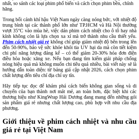
nhất, so sánh các loại phim phổ biến và cách chọn phim bền, chính
hãng.
Trong bối cảnh khí hậu Việt Nam ngày càng nóng bức, với nhiệt độ
trung bình tại các thành phố lớn như TP.HCM và Hà Nội thường
vượt 35°C vào mùa hè, việc dán phim cách nhiệt cho ô tô hay nhà
kính không còn là lựa chọn xa xỉ mà trở thành nhu cầu thiết yếu.
Phim cách nhiệt giá rẻ
không chỉ giúp giảm nhiệt độ bên trong lên
đến 50-90%, bảo vệ sức khỏe khỏi tia UV hại da mà còn tiết kiệm
chi phí năng lượng đáng kể – có thể giảm 20-30% hóa đơn điện
điều hòa hoặc xăng xe. Nếu bạn đang tìm kiếm giải pháp chống
nóng hiệu quả mà không muốn chi tiêu quá nhiều, bài viết này sẽ là
hướng dẫn toàn diện: từ bảng giá cập nhật 2026, cách chọn phim
chất lượng đến tiêu chí địa chỉ uy tín.
Hãy tiếp tục đọc để khám phá cách biến không gian sống và di
chuyển của bạn thành nơi mát mẻ, an toàn hơn, đặc biệt khi các
thương hiệu như KingWrap Hải Dương đang mang đến những gói
sản phẩm giá rẻ nhưng chất lượng cao, phù hợp với nhu cầu địa
phương.
Giới thiệu về phim cách nhiệt và nhu cầu
giá rẻ tại Việt Nam