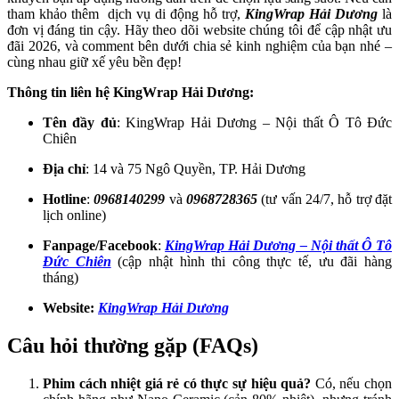
tham khảo thêm dịch vụ di động hỗ trợ,
KingWrap Hải Dương
là
đơn vị đáng tin cậy. Hãy theo dõi website chúng tôi để cập nhật ưu
đãi 2026, và comment bên dưới chia sẻ kinh nghiệm của bạn nhé –
cùng nhau giữ xế yêu bền đẹp!
Thông tin liên hệ KingWrap Hải Dương:
Tên đầy đủ
: KingWrap Hải Dương – Nội thất Ô Tô Đức
Chiên
Địa chỉ
: 14 và 75 Ngô Quyền, TP. Hải Dương
Hotline
:
0968140299
và
0968728365
(tư vấn 24/7, hỗ trợ đặt
lịch online)
Fanpage/Facebook
:
KingWrap Hải Dương – Nội thất Ô Tô
Đức Chiên
(cập nhật hình thi công thực tế, ưu đãi hàng
tháng)
Website:
KingWrap Hải Dương
Câu hỏi thường gặp (FAQs)
Phim cách nhiệt giá rẻ có thực sự hiệu quả?
Có, nếu chọn