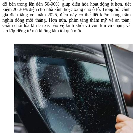
độ bên trong lên đến 50-90%, giúp điều hòa hoạt động ít hơn, tiết
kiệm 20-30% điện cho nhà kính hoặc xăng cho ô tô. Trong bối cảnh
giá điện tăng vọt năm 2025, điều này có thể tiết kiệm hàng trăm
nghìn đồng mỗi tháng. Hơn nữa, phim tăng thẩm mỹ và an toàn:
Giảm chói lóa khi lái xe, bảo vệ kính khỏi vỡ vụn khi va chạm, và
tạo lớp riêng tư mà không làm tối quá mức.