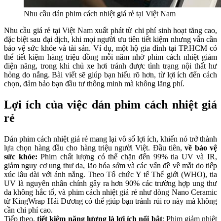
Nhu cầu dán phim cách nhiệt giá rẻ tại Việt Nam
Nhu cầu giá rẻ tại Việt Nam xuất phát từ chi phí sinh hoạt tăng cao,
đặc biệt sau đại dịch, khi mọi người ưu tiên tiết kiệm nhưng vẫn cần
bảo vệ sức khỏe và tài sản. Ví dụ, một hộ gia đình tại TP.HCM có
thể tiết kiệm hàng triệu đồng mỗi năm nhờ phim cách nhiệt giảm
điện năng, trong khi chủ xe hơi tránh được tình trạng nội thất hư
hỏng do nắng. Bài viết sẽ giúp bạn hiểu rõ hơn, từ lợi ích đến cách
chọn, đảm bảo bạn đầu tư thông minh mà không lãng phí.
Lợi ích của việc dán phim cách nhiệt giá
rẻ
Dán phim cách nhiệt giá rẻ mang lại vô số lợi ích, khiến nó trở thành
lựa chọn hàng đầu cho hàng triệu người Việt. Đầu tiên,
về bảo vệ
sức khỏe:
Phim chất lượng có thể chặn đến 99% tia UV và IR,
giảm nguy cơ ung thư da, lão hóa sớm và các vấn đề về mắt do tiếp
xúc lâu dài với ánh nắng. Theo Tổ chức Y tế Thế giới (WHO), tia
UV là nguyên nhân chính gây ra hơn 90% các trường hợp ung thư
da không hắc tố, và phim cách nhiệt giá rẻ như dòng Nano Ceramic
từ KingWrap Hải Dương có thể giúp bạn tránh rủi ro này mà không
cần chi phí cao.
Tiếp theo,
tiết kiệm năng lượng là lợi ích nổi bật
: Phim giảm nhiệt