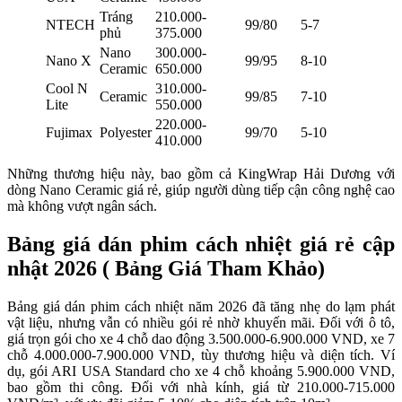
Tráng
210.000-
NTECH
99/80
5-7
phủ
375.000
Nano
300.000-
Nano X
99/95
8-10
Ceramic
650.000
Cool N
310.000-
Ceramic
99/85
7-10
Lite
550.000
220.000-
Fujimax
Polyester
99/70
5-10
410.000
Những thương hiệu này, bao gồm cả KingWrap Hải Dương với
dòng Nano Ceramic giá rẻ, giúp người dùng tiếp cận công nghệ cao
mà không vượt ngân sách.
Bảng giá dán phim cách nhiệt giá rẻ cập
nhật 2026 ( Bảng Giá Tham Khảo)
Bảng giá dán phim cách nhiệt năm 2026 đã tăng nhẹ do lạm phát
vật liệu, nhưng vẫn có nhiều gói rẻ nhờ khuyến mãi. Đối với ô tô,
giá trọn gói cho xe 4 chỗ dao động 3.500.000-6.900.000 VND, xe 7
chỗ 4.000.000-7.900.000 VND, tùy thương hiệu và diện tích. Ví
dụ, gói ARI USA Standard cho xe 4 chỗ khoảng 5.900.000 VND,
bao gồm thi công. Đối với nhà kính, giá từ 210.000-715.000