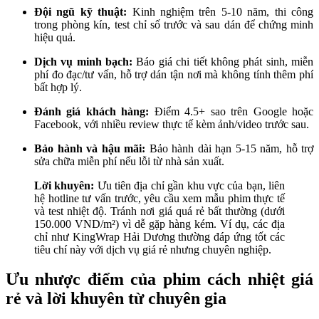
Đội ngũ kỹ thuật:
Kinh nghiệm trên 5-10 năm, thi công
trong phòng kín, test chỉ số trước và sau dán để chứng minh
hiệu quả.
Dịch vụ minh bạch:
Báo giá chi tiết không phát sinh, miễn
phí đo đạc/tư vấn, hỗ trợ dán tận nơi mà không tính thêm phí
bất hợp lý.
Đánh giá khách hàng:
Điểm 4.5+ sao trên Google hoặc
Facebook, với nhiều review thực tế kèm ảnh/video trước sau.
Bảo hành và hậu mãi:
Bảo hành dài hạn 5-15 năm, hỗ trợ
sửa chữa miễn phí nếu lỗi từ nhà sản xuất.
Lời khuyên:
Ưu tiên địa chỉ gần khu vực của bạn, liên
hệ hotline tư vấn trước, yêu cầu xem mẫu phim thực tế
và test nhiệt độ. Tránh nơi giá quá rẻ bất thường (dưới
150.000 VND/m²) vì dễ gặp hàng kém. Ví dụ, các địa
chỉ như KingWrap Hải Dương thường đáp ứng tốt các
tiêu chí này với dịch vụ giá rẻ nhưng chuyên nghiệp.
Ưu nhược điểm của phim cách nhiệt giá
rẻ và lời khuyên từ chuyên gia