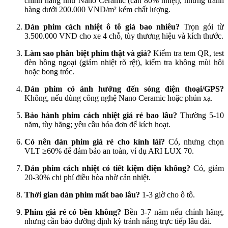
chính hãng như Nano Ceramic (cản 80% nhiệt), nhưng tránh
hàng dưới 200.000 VND/m² kém chất lượng.
Dán phim cách nhiệt ô tô giá bao nhiêu?
Trọn gói từ
3.500.000 VND cho xe 4 chỗ, tùy thương hiệu và kích thước.
Làm sao phân biệt phim thật và giả?
Kiểm tra tem QR, test
đèn hồng ngoại (giảm nhiệt rõ rệt), kiểm tra không mùi hôi
hoặc bong tróc.
Dán phim có ảnh hưởng đến sóng điện thoại/GPS?
Không, nếu dùng công nghệ Nano Ceramic hoặc phún xạ.
Bảo hành phim cách nhiệt giá rẻ bao lâu?
Thường 5-10
năm, tùy hãng; yêu cầu hóa đơn để kích hoạt.
Có nên dán phim giá rẻ cho kính lái?
Có, nhưng chọn
VLT ≥60% để đảm bảo an toàn, ví dụ ARI LUX 70.
Dán phim cách nhiệt có tiết kiệm điện không?
Có, giảm
20-30% chi phí điều hòa nhờ cản nhiệt.
Thời gian dán phim mất bao lâu?
1-3 giờ cho ô tô.
Phim giá rẻ có bền không?
Bền 3-7 năm nếu chính hãng,
nhưng cần bảo dưỡng định kỳ tránh nắng trực tiếp lâu dài.