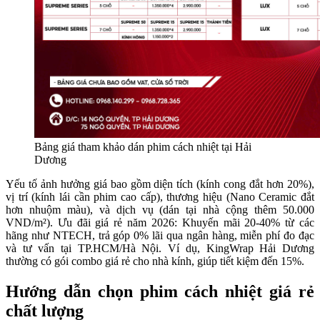
Bảng giá tham khảo dán phim cách nhiệt tại Hải
Dương
Yếu tố ảnh hưởng giá bao gồm diện tích (kính cong đắt hơn 20%),
vị trí (kính lái cần phim cao cấp), thương hiệu (Nano Ceramic đắt
hơn nhuộm màu), và dịch vụ (dán tại nhà cộng thêm 50.000
VND/m²). Ưu đãi giá rẻ năm 2026: Khuyến mãi 20-40% từ các
hãng như NTECH, trả góp 0% lãi qua ngân hàng, miễn phí đo đạc
và tư vấn tại TP.HCM/Hà Nội. Ví dụ, KingWrap Hải Dương
thường có gói combo giá rẻ cho nhà kính, giúp tiết kiệm đến 15%.
Hướng dẫn chọn phim cách nhiệt giá rẻ
chất lượng