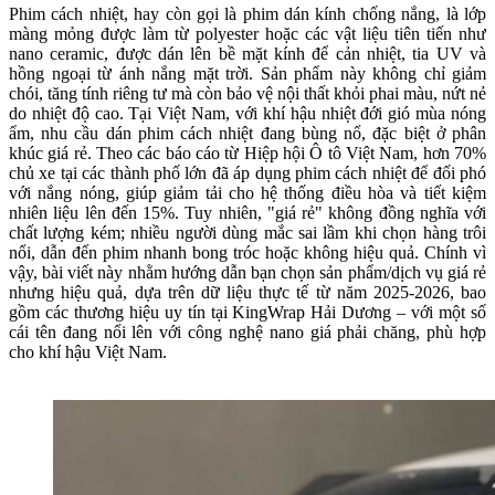
Phim cách nhiệt, hay còn gọi là phim dán kính chống nắng, là lớp
màng mỏng được làm từ polyester hoặc các vật liệu tiên tiến như
nano ceramic, được dán lên bề mặt kính để cản nhiệt, tia UV và
hồng ngoại từ ánh nắng mặt trời. Sản phẩm này không chỉ giảm
chói, tăng tính riêng tư mà còn bảo vệ nội thất khỏi phai màu, nứt nẻ
do nhiệt độ cao. Tại Việt Nam, với khí hậu nhiệt đới gió mùa nóng
ẩm, nhu cầu dán phim cách nhiệt đang bùng nổ, đặc biệt ở phân
khúc giá rẻ. Theo các báo cáo từ Hiệp hội Ô tô Việt Nam, hơn 70%
chủ xe tại các thành phố lớn đã áp dụng phim cách nhiệt để đối phó
với nắng nóng, giúp giảm tải cho hệ thống điều hòa và tiết kiệm
nhiên liệu lên đến 15%. Tuy nhiên, "giá rẻ" không đồng nghĩa với
chất lượng kém; nhiều người dùng mắc sai lầm khi chọn hàng trôi
nổi, dẫn đến phim nhanh bong tróc hoặc không hiệu quả. Chính vì
vậy, bài viết này nhằm hướng dẫn bạn chọn sản phẩm/dịch vụ giá rẻ
nhưng hiệu quả, dựa trên dữ liệu thực tế từ năm 2025-2026, bao
gồm các thương hiệu uy tín tại KingWrap Hải Dương – với một số
cái tên đang nổi lên với công nghệ nano giá phải chăng, phù hợp
cho khí hậu Việt Nam.