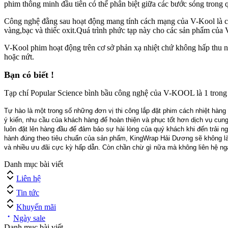
phim thông minh đầu tiên có thể phân biệt giữa các bước sóng trong 
Công nghệ đằng sau hoạt động mang tính cách mạng của V-Kool là cả m
vàng,bạc và thiếc oxit.Quá trình phức tạp này cho các sản phẩm của 
V-Kool phim hoạt động trên cơ sở phản xạ nhiệt chứ không hấp thu nhi
hoặc nứt.
Bạn có biết !
Tạp chí Popular Science bình bầu công nghệ của V-KOOL là 1 trong 1
Tự hào là một trong số những đơn vị thi công lắp đặt phim cách nhiệt hàn
ý kiến, nhu cầu của khách hàng để hoàn thiện và phục tốt hơn dịch vụ cun
luôn đặt lên hàng đầu để đảm bảo sự hài lòng của quý khách khi đến trải n
hành đúng theo tiêu chuẩn của sản phẩm, KingWrap Hải Dương sẽ không là
và nhiều ưu đãi cực kỳ hấp dẫn. Còn chần chừ gì nữa mà không liên hệ ng
Danh mục bài viết
Liên hệ
Tin tức
Khuyến mãi
Ngày sale
Danh mục bài viết