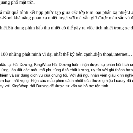
quang phổ mặt trời.
ột quá trình kết hợp phức tạp giữa các lớp kim loại phản xạ nhiệt.Lớ
V-Kool khả năng phản xạ nhiệt tuyệt vời mà vẫn giữ được màu sắc và đ
ệt.Sử dụng phim hấp thu nhiệt có thể gây ra việc tích nhiệt trong xe do
00 những phát minh vĩ đại nhất thể kỷ bên cạnh,điện thoại,internet…
g đầu tại Hải Dương, KingWrap Hải Dương luôn nhận được sự phản hồi tích c
g ứng, lắp đặt các mẫu mã phụ tùng ô tô chất lượng, uy tín với giá thành 
ghiệm và sử dụng dịch vụ của chúng tôi. Với đội ngũ nhân viên giàu kinh ngh
m bạn thất vọng. Hiện các mẫu phim cách nhiệt của thương hiệu Luxury đã 
ay với KingWrap Hải Dương để được tư vấn và hỗ trợ tận tình.