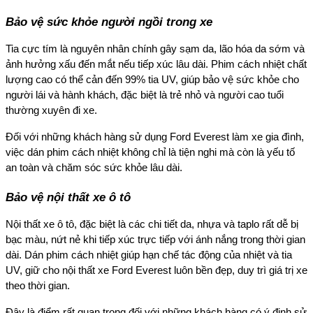
Bảo vệ sức khỏe người ngồi trong xe
Tia cực tím là nguyên nhân chính gây sạm da, lão hóa da sớm và
ảnh hưởng xấu đến mắt nếu tiếp xúc lâu dài. Phim cách nhiệt chất
lượng cao có thể cản đến 99% tia UV, giúp bảo vệ sức khỏe cho
người lái và hành khách, đặc biệt là trẻ nhỏ và người cao tuổi
thường xuyên đi xe.
Đối với những khách hàng sử dụng Ford Everest làm xe gia đình,
việc dán phim cách nhiệt không chỉ là tiện nghi mà còn là yếu tố
an toàn và chăm sóc sức khỏe lâu dài.
Bảo vệ nội thất xe ô tô
Nội thất xe ô tô, đặc biệt là các chi tiết da, nhựa và taplo rất dễ bị
bạc màu, nứt nẻ khi tiếp xúc trực tiếp với ánh nắng trong thời gian
dài. Dán phim cách nhiệt giúp hạn chế tác động của nhiệt và tia
UV, giữ cho nội thất xe Ford Everest luôn bền đẹp, duy trì giá trị xe
theo thời gian.
Đây là điểm rất quan trọng đối với những khách hàng có ý định sử