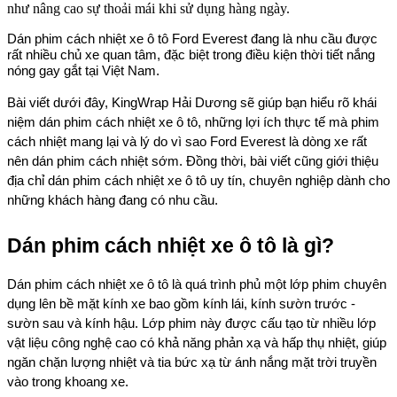
như nâng cao sự thoải mái khi sử dụng hàng ngày.
Dán phim cách nhiệt xe ô tô Ford Everest đang là nhu cầu được
rất nhiều chủ xe quan tâm, đặc biệt trong điều kiện thời tiết nắng
nóng gay gắt tại Việt Nam.
Bài viết dưới đây, KingWrap Hải Dương sẽ giúp bạn hiểu rõ khái
niệm dán phim cách nhiệt xe ô tô, những lợi ích thực tế mà phim
cách nhiệt mang lại và lý do vì sao Ford Everest là dòng xe rất
nên dán phim cách nhiệt sớm. Đồng thời, bài viết cũng giới thiệu
địa chỉ dán phim cách nhiệt xe ô tô uy tín, chuyên nghiệp dành cho
những khách hàng đang có nhu cầu.
Dán phim cách nhiệt xe ô tô là gì?
Dán phim cách nhiệt xe ô tô là quá trình phủ một lớp phim chuyên
dụng lên bề mặt kính xe bao gồm kính lái, kính sườn trước -
sườn sau và kính hậu. Lớp phim này được cấu tạo từ nhiều lớp
vật liệu công nghệ cao có khả năng phản xạ và hấp thụ nhiệt, giúp
ngăn chặn lượng nhiệt và tia bức xạ từ ánh nắng mặt trời truyền
vào trong khoang xe.