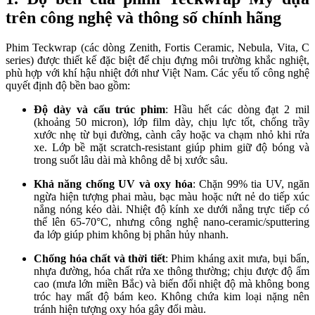
trên công nghệ và thông số chính hãng
Phim Teckwrap (các dòng Zenith, Fortis Ceramic, Nebula, Vita, C
series) được thiết kế đặc biệt để chịu đựng môi trường khắc nghiệt,
phù hợp với khí hậu nhiệt đới như Việt Nam. Các yếu tố công nghệ
quyết định độ bền bao gồm:
Độ dày và cấu trúc phim
: Hầu hết các dòng đạt 2 mil
(khoảng 50 micron), lớp film dày, chịu lực tốt, chống trầy
xước nhẹ từ bụi đường, cành cây hoặc va chạm nhỏ khi rửa
xe. Lớp bề mặt scratch-resistant giúp phim giữ độ bóng và
trong suốt lâu dài mà không dễ bị xước sâu.
Khả năng chống UV và oxy hóa
: Chặn 99% tia UV, ngăn
ngừa hiện tượng phai màu, bạc màu hoặc nứt nẻ do tiếp xúc
nắng nóng kéo dài. Nhiệt độ kính xe dưới nắng trực tiếp có
thể lên 65-70°C, nhưng công nghệ nano-ceramic/sputtering
đa lớp giúp phim không bị phân hủy nhanh.
Chống hóa chất và thời tiết
: Phim kháng axit mưa, bụi bẩn,
nhựa đường, hóa chất rửa xe thông thường; chịu được độ ẩm
cao (mưa lớn miền Bắc) và biến đổi nhiệt độ mà không bong
tróc hay mất độ bám keo. Không chứa kim loại nặng nên
tránh hiện tượng oxy hóa gây đổi màu.