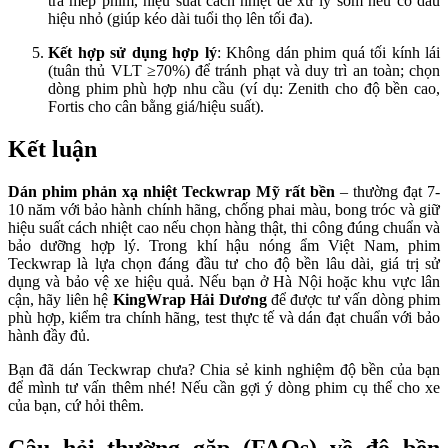
tra mép phim, hiệu suất cách nhiệt để xử lý sớm nếu có dấu
hiệu nhỏ (giúp kéo dài tuổi thọ lên tối đa).
Kết hợp sử dụng hợp lý
: Không dán phim quá tối kính lái
(tuân thủ VLT ≥70%) để tránh phạt và duy trì an toàn; chọn
dòng phim phù hợp nhu cầu (ví dụ: Zenith cho độ bền cao,
Fortis cho cân bằng giá/hiệu suất).
Kết luận
Dán phim phản xạ nhiệt Teckwrap Mỹ rất bền
– thường đạt 7-
10 năm với bảo hành chính hãng, chống phai màu, bong tróc và giữ
hiệu suất cách nhiệt cao nếu chọn hàng thật, thi công đúng chuẩn và
bảo dưỡng hợp lý. Trong khí hậu nóng ẩm Việt Nam, phim
Teckwrap là lựa chọn đáng đầu tư cho độ bền lâu dài, giá trị sử
dụng và bảo vệ xe hiệu quả. Nếu bạn ở Hà Nội hoặc khu vực lân
cận, hãy liên hệ
KingWrap Hải Dương
để được tư vấn dòng phim
phù hợp, kiểm tra chính hãng, test thực tế và dán đạt chuẩn với bảo
hành đầy đủ.
Bạn đã dán Teckwrap chưa? Chia sẻ kinh nghiệm độ bền của bạn
để mình tư vấn thêm nhé! Nếu cần gợi ý dòng phim cụ thể cho xe
của bạn, cứ hỏi thêm.
Câu hỏi thường gặp (FAQs) về độ bền