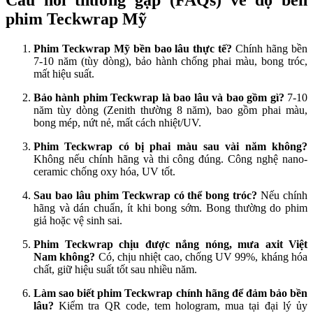
phim Teckwrap Mỹ
Phim Teckwrap Mỹ bền bao lâu thực tế?
Chính hãng bền
7-10 năm (tùy dòng), bảo hành chống phai màu, bong tróc,
mất hiệu suất.
Bảo hành phim Teckwrap là bao lâu và bao gồm gì?
7-10
năm tùy dòng (Zenith thường 8 năm), bao gồm phai màu,
bong mép, nứt nẻ, mất cách nhiệt/UV.
Phim Teckwrap có bị phai màu sau vài năm không?
Không nếu chính hãng và thi công đúng. Công nghệ nano-
ceramic chống oxy hóa, UV tốt.
Sau bao lâu phim Teckwrap có thể bong tróc?
Nếu chính
hãng và dán chuẩn, ít khi bong sớm. Bong thường do phim
giả hoặc vệ sinh sai.
Phim Teckwrap chịu được nắng nóng, mưa axit Việt
Nam không?
Có, chịu nhiệt cao, chống UV 99%, kháng hóa
chất, giữ hiệu suất tốt sau nhiều năm.
Làm sao biết phim Teckwrap chính hãng để đảm bảo bền
lâu?
Kiểm tra QR code, tem hologram, mua tại đại lý ủy