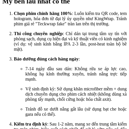
Mỹ bền lâu nhất có thể
Chọn phim chính hãng 100%
: Luôn kiểm tra QR code, tem
hologram, hóa đơn từ đại lý ủy quyền như KingWrap. Tránh
phim giá rẻ "Teckwrap fake" tràn lan trên thị trường.
Thi công chuyên nghiệp
: Chỉ dán tại trung tâm uy tín với
phòng sạch, dụng cụ hiện đại và kỹ thuật viên có kinh nghiệm
(ví dụ: vệ sinh kính bằng IPA 2-3 lần, post-heat toàn bộ bề
mặt).
Bảo dưỡng đúng cách hàng ngày
:
7-14 ngày đầu sau dán: Không rửa xe áp lực cao,
không hạ kính thường xuyên, tránh nắng trực tiếp
mạnh.
Vệ sinh định kỳ: Sử dụng khăn microfiber mềm + dung
dịch chuyên dụng cho phim cách nhiệt (không dùng xà
phòng tẩy mạnh, chổi cứng hoặc hóa chất axit).
Tránh đỗ xe dưới nắng gắt lâu (sử dụng bạt che hoặc
gara nếu có thể).
Kiểm tra định kỳ
: Sau 1-2 năm, mang xe đến trung tâm kiểm