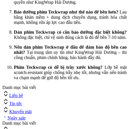
quyền như KingWrap Hải Dương.
Bảo dưỡng phim Teckwrap như thế nào để bền hơn?
Lau
bằng khăn mềm + dung dịch chuyên dụng, tránh hóa chất
mạnh, không rửa áp lực cao đầu tiên.
Dán phim Teckwrap có cần bảo dưỡng đặc biệt không?
Không đặc biệt, chỉ vệ sinh đúng cách là đủ để bền 7-10 năm.
Nên dán phim Teckwrap ở đâu để đảm bảo độ bền cao
nhất?
Tại trung tâm uy tín như KingWrap Hải Dương – thi
công chuẩn, phim chính hãng, bảo hành đầy đủ.
Phim Teckwrap có dễ bị trầy xước không?
Lớp bề mặt
scratch-resistant giúp chống trầy nhẹ tốt, nhưng vẫn nên tránh
va chạm mạnh để giữ độ bền tối ưu.
Danh mục bài viết
Liên hệ
Tin tức
Khuyến mãi
Ngày sale
Danh mục bài viết