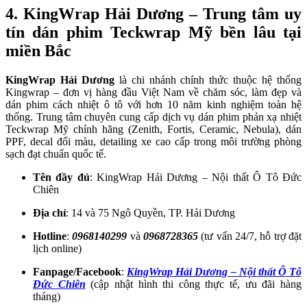
4. KingWrap Hải Dương – Trung tâm uy
tín dán phim Teckwrap Mỹ bền lâu tại
miền Bắc
KingWrap Hải Dương
là chi nhánh chính thức thuộc hệ thống
Kingwrap – đơn vị hàng đầu Việt Nam về chăm sóc, làm đẹp và
dán phim cách nhiệt ô tô với hơn 10 năm kinh nghiệm toàn hệ
thống. Trung tâm chuyên cung cấp dịch vụ dán phim phản xạ nhiệt
Teckwrap Mỹ chính hãng (Zenith, Fortis, Ceramic, Nebula), dán
PPF, decal đổi màu, detailing xe cao cấp trong môi trường phòng
sạch đạt chuẩn quốc tế.
Tên đầy đủ
: KingWrap Hải Dương – Nội thất Ô Tô Đức
Chiên
Địa chỉ
: 14 và 75 Ngô Quyền, TP. Hải Dương
Hotline
:
0968140299
và
0968728365
(tư vấn 24/7, hỗ trợ đặt
lịch online)
Fanpage/Facebook
:
KingWrap Hải Dương – Nội thất Ô Tô
Đức Chiên
(cập nhật hình thi công thực tế, ưu đãi hàng
tháng)