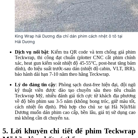
King Wrap hải Dương địa chỉ dán phim cách nhệt ô tô tại
Hải Dương
Dịch vụ nổi bật
: Kiểm tra QR code và tem chống giả phim
Teckwrap, thi công đạt chuẩn (plotter CNC cắt phim chính
xác, heat gun kiểm soát nhiệt độ 45-55°C, post-heat tăng bám
dính), đo hiệu suất trước-sau dán (nhiệt độ cabin, VLT, IRR),
bảo hành dài hạn 7-10 năm theo hãng Teckwrap.
Lý do đáng tin cậy
: Phòng sạch dust-free hiện đại, đội ngũ
kỹ thuật viên được đào tạo chuyên sâu theo tiêu chuẩn
Teckwrap Mỹ, nhiều đánh giá tích cực từ khách địa phương
về độ bền phim sau 3-5 năm (không bong tróc, giữ màu tốt,
cách nhiệt ổn định). Phù hợp cho chủ xe tại Hà Nội/Hải
Dương muốn dán phim cao cấp, bền lâu, giá trị sử dụng cao
mà không cần di chuyển xa.
5. Lời khuyên chi tiết để phim Teckwrap