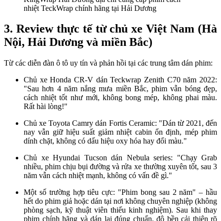
nhiệt TeckWrap chính hãng tại Hải Dương
3. Review thực tế từ chủ xe Việt Nam (Hà
Nội, Hải Dương và miền Bắc)
Từ các diễn đàn ô tô uy tín và phản hồi tại các trung tâm dán phim:
Chủ xe Honda CR-V dán Teckwrap Zenith C70 năm 2022:
"Sau hơn 4 năm nắng mưa miền Bắc, phim vẫn bóng đẹp,
cách nhiệt tốt như mới, không bong mép, không phai màu.
Rất hài lòng!"
Chủ xe Toyota Camry dán Fortis Ceramic: "Dán từ 2021, đến
nay vẫn giữ hiệu suất giảm nhiệt cabin ổn định, mép phim
dính chặt, không có dấu hiệu oxy hóa hay đổi màu."
Chủ xe Hyundai Tucson dán Nebula series: "Chạy Grab
nhiều, phim chịu bụi đường và rửa xe thường xuyên tốt, sau 3
năm vẫn cách nhiệt mạnh, không có vấn đề gì."
Một số trường hợp tiêu cực: "Phim bong sau 2 năm" – hầu
hết do phim giả hoặc dán tại nơi không chuyên nghiệp (không
phòng sạch, kỹ thuật viên thiếu kinh nghiệm). Sau khi thay
phim chính hãng và dán lại đúng chuẩn, độ bền cải thiện rõ