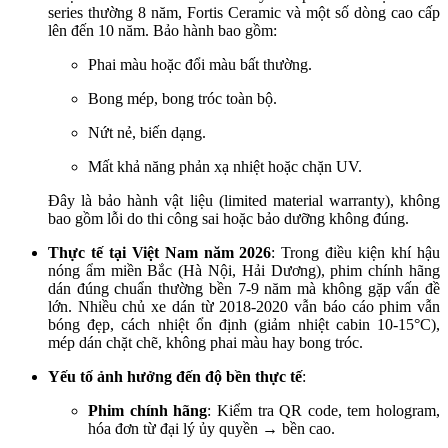
series thường 8 năm, Fortis Ceramic và một số dòng cao cấp
lên đến 10 năm. Bảo hành bao gồm:
Phai màu hoặc đổi màu bất thường.
Bong mép, bong tróc toàn bộ.
Nứt nẻ, biến dạng.
Mất khả năng phản xạ nhiệt hoặc chặn UV.
Đây là bảo hành vật liệu (limited material warranty), không
bao gồm lỗi do thi công sai hoặc bảo dưỡng không đúng.
Thực tế tại Việt Nam năm 2026
: Trong điều kiện khí hậu
nóng ẩm miền Bắc (Hà Nội, Hải Dương), phim chính hãng
dán đúng chuẩn thường bền 7-9 năm mà không gặp vấn đề
lớn. Nhiều chủ xe dán từ 2018-2020 vẫn báo cáo phim vẫn
bóng đẹp, cách nhiệt ổn định (giảm nhiệt cabin 10-15°C),
mép dán chặt chẽ, không phai màu hay bong tróc.
Yếu tố ảnh hưởng đến độ bền thực tế
:
Phim chính hãng
: Kiểm tra QR code, tem hologram,
hóa đơn từ đại lý ủy quyền → bền cao.