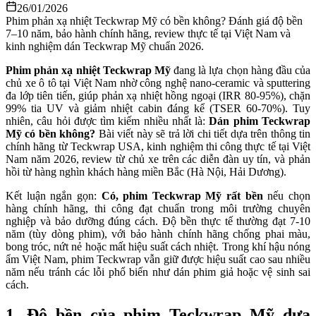
26/01/2026
Phim phản xạ nhiệt Teckwrap Mỹ có bền không? Đánh giá độ bền
7–10 năm, bảo hành chính hãng, review thực tế tại Việt Nam và
kinh nghiệm dán Teckwrap Mỹ chuẩn 2026.
Phim phản xạ nhiệt Teckwrap Mỹ
đang là lựa chọn hàng đầu của
chủ xe ô tô tại Việt Nam nhờ công nghệ nano-ceramic và sputtering
đa lớp tiên tiến, giúp phản xạ nhiệt hồng ngoại (IRR 80-95%), chặn
99% tia UV và giảm nhiệt cabin đáng kể (TSER 60-70%). Tuy
nhiên, câu hỏi được tìm kiếm nhiều nhất là:
Dán phim Teckwrap
Mỹ có bền không?
Bài viết này sẽ trả lời chi tiết dựa trên thông tin
chính hãng từ Teckwrap USA, kinh nghiệm thi công thực tế tại Việt
Nam năm 2026, review từ chủ xe trên các diễn đàn uy tín, và phản
hồi từ hàng nghìn khách hàng miền Bắc (Hà Nội, Hải Dương).
Kết luận ngắn gọn:
Có, phim Teckwrap Mỹ rất bền
nếu chọn
hàng chính hãng, thi công đạt chuẩn trong môi trường chuyên
nghiệp và bảo dưỡng đúng cách. Độ bền thực tế thường đạt 7-10
năm (tùy dòng phim), với bảo hành chính hãng chống phai màu,
bong tróc, nứt nẻ hoặc mất hiệu suất cách nhiệt. Trong khí hậu nóng
ẩm Việt Nam, phim Teckwrap vẫn giữ được hiệu suất cao sau nhiều
năm nếu tránh các lỗi phổ biến như dán phim giả hoặc vệ sinh sai
cách.
1. Độ bền của phim Teckwrap Mỹ dựa