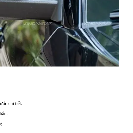
ớc chi tiết:
 bẩn.
g.