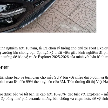
inh nghiệm hơn 10 năm, là lựa chọn lý tưởng cho chủ xe Ford Explor
xưởng kín chống bụi, đội ngũ kỹ thuật viên giàu kinh nghiệm đã ph
n tưởng để bảo vệ chiếc Explorer 2025-2026 của mình với bảo hành m
orer
iải pháp bảo vệ toàn diện cho mẫu SUV lớn với chiều dài 5.05m và th
ây phai màu lên đến 99% theo nghiên cứu 3M. Trên đường đô thị Việt 
xe được bảo vệ tốt bán lại cao hơn 10-20%, đặc biệt với Explorer – m
 độ bóng như phủ ceramic nhưng bền chống va chạm hơn, dễ vệ sinh 