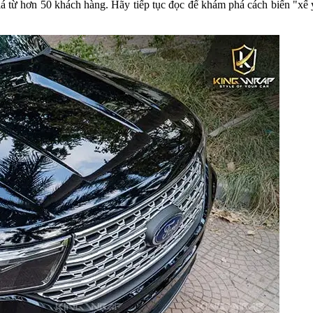
 từ hơn 50 khách hàng. Hãy tiếp tục đọc để khám phá cách biến "xế yê