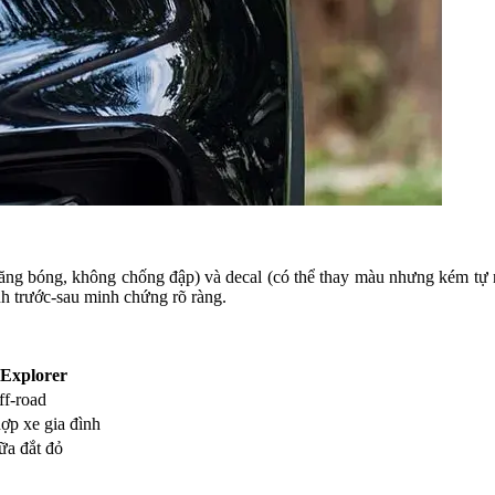
tăng bóng, không chống đập) và decal (có thể thay màu nhưng kém tự
h trước-sau minh chứng rõ ràng.
 Explorer
ff-road
ợp xe gia đình
ữa đắt đỏ