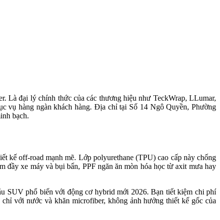
er. Là đại lý chính thức của các thương hiệu như TeckWrap, LLumar,
ục vụ hàng ngàn khách hàng. Địa chỉ tại Số 14 Ngô Quyền, Phường
inh bạch.
iết kế off-road mạnh mẽ. Lớp polyurethane (TPU) cao cấp này chống
Nam đầy xe máy và bụi bẩn, PPF ngăn ăn mòn hóa học từ axit mưa hay
ẫu SUV phổ biến với động cơ hybrid mới 2026. Bạn tiết kiệm chi phí
chỉ với nước và khăn microfiber, không ảnh hưởng thiết kế gốc của