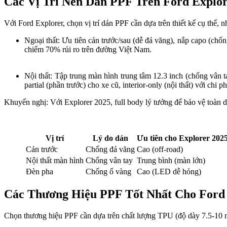
Các Vị Trí Nên Dán PPF Trên Ford Explo
Với Ford Explorer, chọn vị trí dán PPF cần dựa trên thiết kế cụ thể,
Ngoại thất: Ưu tiên cản trước/sau (dễ đá văng), nắp capo (ch
chiếm 70% rủi ro trên đường Việt Nam.
Nội thất: Tập trung màn hình trung tâm 12.3 inch (chống vân ta
partial (phần trước) cho xe cũ, interior-only (nội thất) với chi ph
Khuyến nghị: Với Explorer 2025, full body lý tưởng để bảo vệ toàn d
Vị trí
Lý do dán
Ưu tiên cho Explorer 202
Cản trước
Chống đá văng
Cao (off-road)
Nội thất màn hình
Chống vân tay
Trung bình (màn lớn)
Đèn pha
Chống ố vàng
Cao (LED dễ hỏng)
Các Thương Hiệu PPF Tốt Nhất Cho Ford
Chọn thương hiệu PPF cần dựa trên chất lượng TPU (độ dày 7.5-10 m