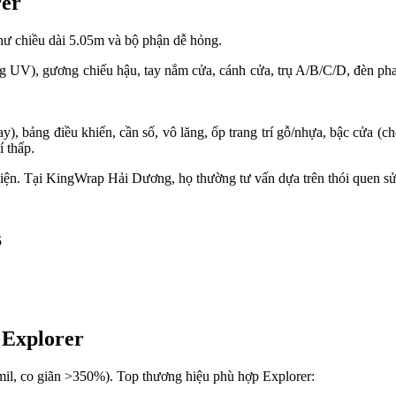
rer
 như chiều dài 5.05m và bộ phận dễ hỏng.
ống UV), gương chiếu hậu, tay nắm cửa, cánh cửa, trụ A/B/C/D, đèn ph
y), bảng điều khiển, cần số, vô lăng, ốp trang trí gỗ/nhựa, bậc cửa (c
í thấp.
iện. Tại KingWrap Hải Dương, họ thường tư vấn dựa trên thói quen sử 
5
 Explorer
il, co giãn >350%). Top thương hiệu phù hợp Explorer: