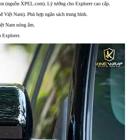
m (nguồn XPEL.com). Lý tưởng cho Explorer cao cấp.
 Việt Nam). Phù hợp ngân sách trung bình.
Việt Nam nóng ẩm.
 Explorer.