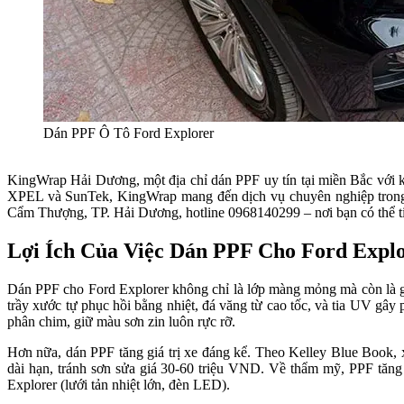
Dán PPF Ô Tô Ford Explorer
KingWrap Hải Dương, một địa chỉ dán PPF uy tín tại miền Bắc với k
XPEL và SunTek, KingWrap mang đến dịch vụ chuyên nghiệp trong 
Cẩm Thượng, TP. Hải Dương, hotline 0968140299 – nơi bạn có thể ti
Lợi Ích Của Việc Dán PPF Cho Ford Expl
Dán PPF cho Ford Explorer không chỉ là lớp màng mỏng mà còn là g
trầy xước tự phục hồi bằng nhiệt, đá văng từ cao tốc, và tia UV g
phân chim, giữ màu sơn zin luôn rực rỡ.
Hơn nữa, dán PPF tăng giá trị xe đáng kể. Theo Kelley Blue Book, 
dài hạn, tránh sơn sửa giá 30-60 triệu VND. Về thẩm mỹ, PPF tăng
Explorer (lưới tản nhiệt lớn, đèn LED).