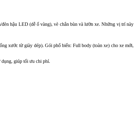
a/đèn hậu LED (dễ ố vàng), vè chắn bùn và lườn xe. Những vị trí này
hống xước từ giày dép). Gói phổ biến: Full body (toàn xe) cho xe mới,
dụng, giúp tối ưu chi phí.