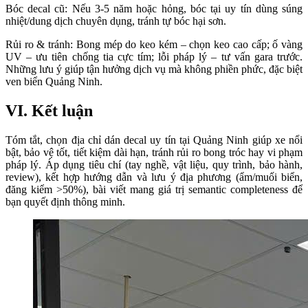
Bóc decal cũ: Nếu 3-5 năm hoặc hỏng, bóc tại uy tín dùng súng 
nhiệt/dung dịch chuyên dụng, tránh tự bóc hại sơn.
Rủi ro & tránh: Bong mép do keo kém – chọn keo cao cấp; ố vàng 
UV – ưu tiên chống tia cực tím; lỗi pháp lý – tư vấn gara trước. 
Những lưu ý giúp tận hưởng dịch vụ mà không phiền phức, đặc biệt 
ven biển Quảng Ninh.
VI. Kết luận
Tóm tắt, chọn địa chỉ dán decal uy tín tại Quảng Ninh giúp xe nổi 
bật, bảo vệ tốt, tiết kiệm dài hạn, tránh rủi ro bong tróc hay vi phạm 
pháp lý. Áp dụng tiêu chí (tay nghề, vật liệu, quy trình, bảo hành, 
review), kết hợp hướng dẫn và lưu ý địa phương (ẩm/muối biển, 
đăng kiểm >50%), bài viết mang giá trị semantic completeness để 
bạn quyết định thông minh.