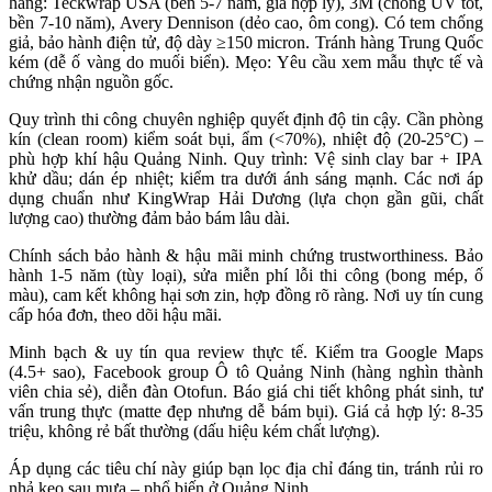
hãng: Teckwrap USA (bền 5-7 năm, giá hợp lý), 3M (chống UV tốt, 
bền 7-10 năm), Avery Dennison (dẻo cao, ôm cong). Có tem chống 
giả, bảo hành điện tử, độ dày ≥150 micron. Tránh hàng Trung Quốc 
kém (dễ ố vàng do muối biển). Mẹo: Yêu cầu xem mẫu thực tế và 
chứng nhận nguồn gốc.
Quy trình thi công chuyên nghiệp quyết định độ tin cậy. Cần phòng 
kín (clean room) kiểm soát bụi, ẩm (<70%), nhiệt độ (20-25°C) – 
phù hợp khí hậu Quảng Ninh. Quy trình: Vệ sinh clay bar + IPA 
khử dầu; dán ép nhiệt; kiểm tra dưới ánh sáng mạnh. Các nơi áp 
dụng chuẩn như KingWrap Hải Dương (lựa chọn gần gũi, chất 
lượng cao) thường đảm bảo bám lâu dài.
Chính sách bảo hành & hậu mãi minh chứng trustworthiness. Bảo 
hành 1-5 năm (tùy loại), sửa miễn phí lỗi thi công (bong mép, ố 
màu), cam kết không hại sơn zin, hợp đồng rõ ràng. Nơi uy tín cung 
cấp hóa đơn, theo dõi hậu mãi.
Minh bạch & uy tín qua review thực tế. Kiểm tra Google Maps 
(4.5+ sao), Facebook group Ô tô Quảng Ninh (hàng nghìn thành 
viên chia sẻ), diễn đàn Otofun. Báo giá chi tiết không phát sinh, tư 
vấn trung thực (matte đẹp nhưng dễ bám bụi). Giá cả hợp lý: 8-35 
triệu, không rẻ bất thường (dấu hiệu kém chất lượng).
Áp dụng các tiêu chí này giúp bạn lọc địa chỉ đáng tin, tránh rủi ro 
nhả keo sau mưa – phổ biến ở Quảng Ninh.