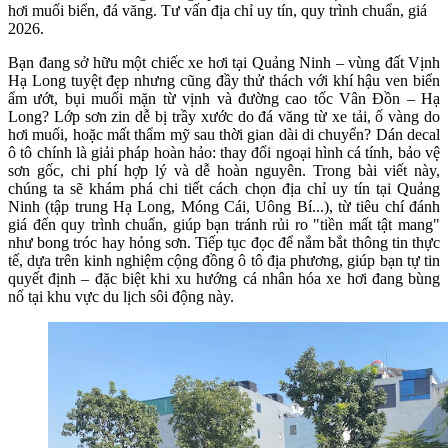
hơi muối biển, đá văng. Tư vấn địa chỉ uy tín, quy trình chuẩn, giá
2026.
Bạn đang sở hữu một chiếc xe hơi tại Quảng Ninh – vùng đất Vịnh 
Hạ Long tuyệt đẹp nhưng cũng đầy thử thách với khí hậu ven biển 
ẩm ướt, bụi muối mặn từ vịnh và đường cao tốc Vân Đồn – Hạ 
Long? Lớp sơn zin dễ bị trầy xước do đá văng từ xe tải, ố vàng do 
hơi muối, hoặc mất thẩm mỹ sau thời gian dài di chuyển? Dán decal 
ô tô chính là giải pháp hoàn hảo: thay đổi ngoại hình cá tính, bảo vệ 
sơn gốc, chi phí hợp lý và dễ hoàn nguyên. Trong bài viết này, 
chúng ta sẽ khám phá chi tiết cách chọn địa chỉ uy tín tại Quảng 
Ninh (tập trung Hạ Long, Móng Cái, Uông Bí...), từ tiêu chí đánh 
giá đến quy trình chuẩn, giúp bạn tránh rủi ro "tiền mất tật mang" 
như bong tróc hay hỏng sơn. Tiếp tục đọc để nắm bắt thông tin thực 
tế, dựa trên kinh nghiệm cộng đồng ô tô địa phương, giúp bạn tự tin 
quyết định – đặc biệt khi xu hướng cá nhân hóa xe hơi đang bùng 
nổ tại khu vực du lịch sôi động này.