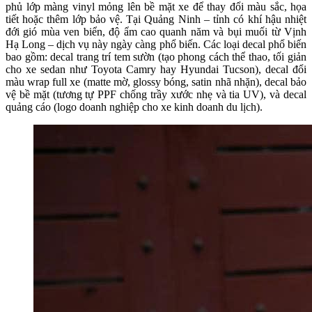
phủ lớp màng vinyl mỏng lên bề mặt xe để thay đổi màu sắc, họa 
tiết hoặc thêm lớp bảo vệ. Tại Quảng Ninh – tỉnh có khí hậu nhiệt 
đới gió mùa ven biển, độ ẩm cao quanh năm và bụi muối từ Vịnh 
Hạ Long – dịch vụ này ngày càng phổ biến. Các loại decal phổ biến 
bao gồm: decal trang trí tem sườn (tạo phong cách thể thao, tối giản 
cho xe sedan như Toyota Camry hay Hyundai Tucson), decal đổi 
màu wrap full xe (matte mờ, glossy bóng, satin nhã nhặn), decal bảo 
vệ bề mặt (tương tự PPF chống trầy xước nhẹ và tia UV), và decal 
quảng cáo (logo doanh nghiệp cho xe kinh doanh du lịch).