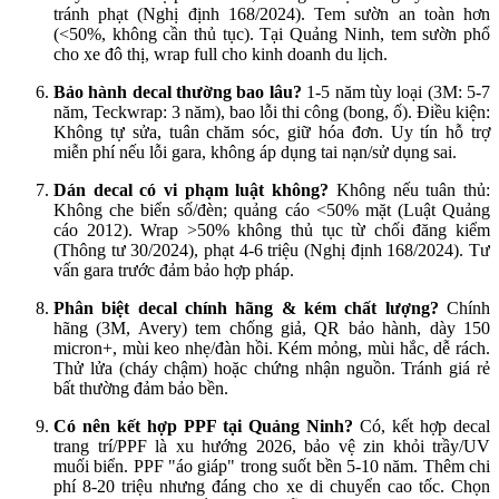
tránh phạt (Nghị định 168/2024). Tem sườn an toàn hơn
(<50%, không cần thủ tục). Tại Quảng Ninh, tem sườn phổ
cho xe đô thị, wrap full cho kinh doanh du lịch.
Bảo hành decal thường bao lâu?
1-5 năm tùy loại (3M: 5-7
năm, Teckwrap: 3 năm), bao lỗi thi công (bong, ố). Điều kiện:
Không tự sửa, tuân chăm sóc, giữ hóa đơn. Uy tín hỗ trợ
miễn phí nếu lỗi gara, không áp dụng tai nạn/sử dụng sai.
Dán decal có vi phạm luật không?
Không nếu tuân thủ:
Không che biển số/đèn; quảng cáo <50% mặt (Luật Quảng
cáo 2012). Wrap >50% không thủ tục từ chối đăng kiểm
(Thông tư 30/2024), phạt 4-6 triệu (Nghị định 168/2024). Tư
vấn gara trước đảm bảo hợp pháp.
Phân biệt decal chính hãng & kém chất lượng?
Chính
hãng (3M, Avery) tem chống giả, QR bảo hành, dày 150
micron+, mùi keo nhẹ/đàn hồi. Kém mỏng, mùi hắc, dễ rách.
Thử lửa (cháy chậm) hoặc chứng nhận nguồn. Tránh giá rẻ
bất thường đảm bảo bền.
Có nên kết hợp PPF tại Quảng Ninh?
Có, kết hợp decal
trang trí/PPF là xu hướng 2026, bảo vệ zin khỏi trầy/UV
muối biển. PPF "áo giáp" trong suốt bền 5-10 năm. Thêm chi
phí 8-20 triệu nhưng đáng cho xe di chuyển cao tốc. Chọn