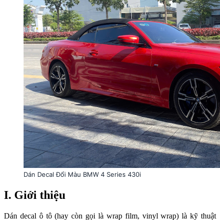
Dán Decal Đổi Màu BMW 4 Series 430i
I. Giới thiệu
Dán decal ô tô (hay còn gọi là wrap film, vinyl wrap) là kỹ thuật 