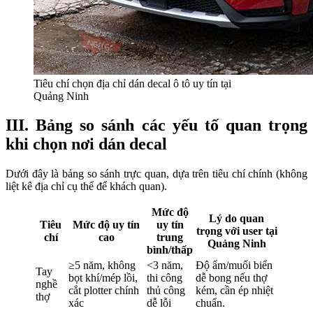
Tiêu chí chọn địa chỉ dán decal ô tô uy tín tại
Quảng Ninh
III. Bảng so sánh các yếu tố quan trọng
khi chọn nơi dán decal
Dưới đây là bảng so sánh trực quan, dựa trên tiêu chí chính (không 
liệt kê địa chỉ cụ thể để khách quan).
Mức độ
Lý do quan
Tiêu
Mức độ uy tín
uy tín
trọng với user tại
chí
cao
trung
Quảng Ninh
bình/thấp
≥5 năm, không 
<3 năm, 
Độ ẩm/muối biển 
Tay 
bọt khí/mép lồi, 
thi công 
dễ bong nếu thợ 
nghề 
cắt plotter chính 
thủ công 
kém, cần ép nhiệt 
thợ
xác
dễ lỗi
chuẩn.