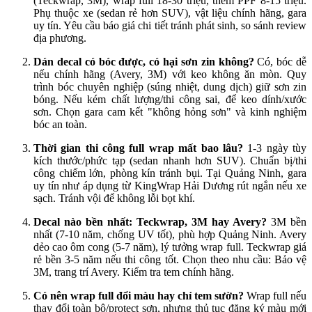
(Teckwrap, 3M), wrap full 18-30 triệu, thêm PPF 8-15 triệu.
Phụ thuộc xe (sedan rẻ hơn SUV), vật liệu chính hãng, gara
uy tín. Yêu cầu báo giá chi tiết tránh phát sinh, so sánh review
địa phương.
Dán decal có bóc được, có hại sơn zin không?
Có, bóc dễ
nếu chính hãng (Avery, 3M) với keo không ăn mòn. Quy
trình bóc chuyên nghiệp (súng nhiệt, dung dịch) giữ sơn zin
bóng. Nếu kém chất lượng/thi công sai, để keo dính/xước
sơn. Chọn gara cam kết "không hỏng sơn" và kinh nghiệm
bóc an toàn.
Thời gian thi công full wrap mất bao lâu?
1-3 ngày tùy
kích thước/phức tạp (sedan nhanh hơn SUV). Chuẩn bị/thi
công chiếm lớn, phòng kín tránh bụi. Tại Quảng Ninh, gara
uy tín như áp dụng từ KingWrap Hải Dương rút ngắn nếu xe
sạch. Tránh vội để không lỗi bọt khí.
Decal nào bền nhất: Teckwrap, 3M hay Avery?
3M bền
nhất (7-10 năm, chống UV tốt), phù hợp Quảng Ninh. Avery
dẻo cao ôm cong (5-7 năm), lý tưởng wrap full. Teckwrap giá
rẻ bền 3-5 năm nếu thi công tốt. Chọn theo nhu cầu: Bảo vệ
3M, trang trí Avery. Kiểm tra tem chính hãng.
Có nên wrap full đổi màu hay chỉ tem sườn?
Wrap full nếu
thay đổi toàn bộ/protect sơn, nhưng thủ tục đăng ký màu mới