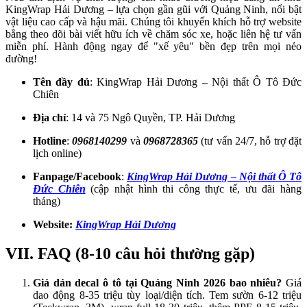
KingWrap Hải Dương – lựa chọn gần gũi với Quảng Ninh, nổi bật 
vật liệu cao cấp và hậu mãi. Chúng tôi khuyến khích hỗ trợ website 
bằng theo dõi bài viết hữu ích về chăm sóc xe, hoặc liên hệ tư vấn 
miễn phí. Hành động ngay để "xế yêu" bền đẹp trên mọi nẻo 
đường!
Tên đầy đủ
: KingWrap Hải Dương – Nội thất Ô Tô Đức
Chiên
Địa chỉ
: 14 và 75 Ngô Quyền, TP. Hải Dương
Hotline
:
0968140299
và
0968728365
(tư vấn 24/7, hỗ trợ đặt
lịch online)
Fanpage/Facebook
:
KingWrap Hải Dương – Nội thất Ô Tô
Đức Chiên
(cập nhật hình thi công thực tế, ưu đãi hàng
tháng)
Website:
KingWrap Hải Dương
VII. FAQ (8-10 câu hỏi thường gặp)
Giá dán decal ô tô tại Quảng Ninh 2026 bao nhiêu?
Giá
dao động 8-35 triệu tùy loại/diện tích. Tem sườn 6-12 triệu