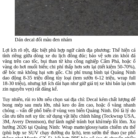
Dán decal đổi màu đen nhám
Lợi ích rõ rệt, đặc biệt phù hợp ngữ cảnh địa phương: Thể hiện cá 
tính riêng giữa dòng xe du lịch đông đúc; bảo vệ sơn zin khỏi đá 
văng trên cao tốc, bụi than từ khu công nghiệp Cẩm Phả, hoặc ố 
vàng do hơi muối biển; chi phí thấp hơn sơn lại (tiết kiệm 50-70%), 
dễ bóc mà không hại sơn gốc. Chi phí trung bình tại Quảng Ninh 
dao động 8-35 triệu đồng tùy loại (tem sườn 6-12 triệu, wrap full 
18-30 triệu), nhưng lợi ích dài hạn như giữ giá trị xe khi bán lại (sơn 
zin nguyên vẹn) rất đáng kể.
Tuy nhiên, rủi ro lớn nếu chọn sai địa chỉ: Decal kém chất lượng dễ 
bong mép sau mưa lớn, nhả keo do ẩm cao, hoặc ố vàng nhanh 
chóng – vấn đề phổ biến ở vùng ven biển Quảng Ninh. Đó là lý do 
cần ưu tiên nơi uy tín: sử dụng vật liệu chính hãng (Teckwrap USA, 
3M, Avery Dennison), thợ lành nghề tránh bọt khí/mép lồi lõm. Xu 
hướng 2026 tại Quảng Ninh: Wrap matte/glossy/satin chiếm ưu thế 
(phù hợp xe SUV chạy đường du lịch), tem sườn thể thao (xe phổ 