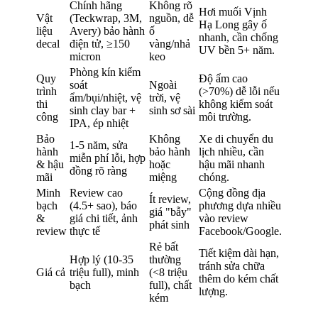
Chính hãng 
Không rõ 
Hơi muối Vịnh 
Vật 
(Teckwrap, 3M, 
nguồn, dễ 
Hạ Long gây ố 
liệu 
Avery) bảo hành 
ố 
nhanh, cần chống 
decal
điện tử, ≥150 
vàng/nhả 
UV bền 5+ năm.
micron
keo
Phòng kín kiểm 
Quy 
Độ ẩm cao 
soát 
Ngoài 
trình 
(>70%) dễ lỗi nếu 
ẩm/bụi/nhiệt, vệ 
trời, vệ 
thi 
không kiểm soát 
sinh clay bar + 
sinh sơ sài
công
môi trường.
IPA, ép nhiệt
Bảo 
Không 
Xe di chuyển du 
1-5 năm, sửa 
hành 
bảo hành 
lịch nhiều, cần 
miễn phí lỗi, hợp 
& hậu 
hoặc 
hậu mãi nhanh 
đồng rõ ràng
mãi
miệng
chóng.
Minh 
Review cao 
Cộng đồng địa 
Ít review, 
bạch 
(4.5+ sao), báo 
phương dựa nhiều 
giá "bẫy" 
& 
giá chi tiết, ảnh 
vào review 
phát sinh
review
thực tế
Facebook/Google.
Rẻ bất 
Tiết kiệm dài hạn, 
Hợp lý (10-35 
thường 
tránh sửa chữa 
Giá cả
triệu full), minh 
(<8 triệu 
thêm do kém chất 
bạch
full), chất 
lượng.
kém