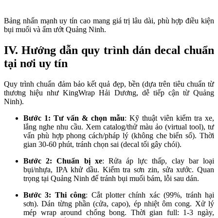
Bảng nhấn mạnh uy tín cao mang giá trị lâu dài, phù hợp điều kiện 
bụi muối và ẩm ướt Quảng Ninh.
IV. Hướng dẫn quy trình dán decal chuẩn
tại nơi uy tín
Quy trình chuẩn đảm bảo kết quả đẹp, bền (dựa trên tiêu chuẩn từ 
thương hiệu như KingWrap Hải Dương, dễ tiếp cận từ Quảng 
Ninh).
Bước 1: Tư vấn & chọn mẫu
: Kỹ thuật viên kiểm tra xe,
lắng nghe nhu cầu. Xem catalog/thử màu ảo (virtual tool), tư
vấn phù hợp phong cách/pháp lý (không che biển số). Thời
gian 30-60 phút, tránh chọn sai (decal tối gây chói).
Bước 2: Chuẩn bị xe
: Rửa áp lực thấp, clay bar loại
bụi/nhựa, IPA khử dầu. Kiểm tra sơn zin, sửa xước. Quan
trọng tại Quảng Ninh để tránh bụi muối bám, lỗi sau dán.
Bước 3: Thi công
: Cắt plotter chính xác (99%, tránh hại
sơn). Dán từng phần (cửa, capo), ép nhiệt ôm cong. Xử lý
mép wrap around chống bong. Thời gian full: 1-3 ngày,