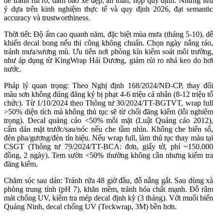
để tránh rủi ro, đảm bảo xe đẹp, an toàn, hợp quy định. Những lưu 
ý dựa trên kinh nghiệm thực tế và quy định 2026, đạt semantic 
accuracy và trustworthiness.
Thời tiết: Độ ẩm cao quanh năm, đặc biệt mùa mưa (tháng 5-10), dễ 
khiến decal bong nếu thi công không chuẩn. Chọn ngày nắng ráo, 
tránh mưa/sương mù. Ưu tiên nơi phòng kín kiểm soát môi trường, 
như áp dụng từ KingWrap Hải Dương, giảm rủi ro nhả keo do hơi 
nước.
Pháp lý quan trọng: Theo Nghị định 168/2024/NĐ-CP, thay đổi 
màu sơn không đúng đăng ký bị phạt 4-6 triệu cá nhân (8-12 triệu tổ 
chức). Từ 1/10/2024 theo Thông tư 30/2024/TT-BGTVT, wrap full 
>50% diện tích mà không thủ tục sẽ từ chối đăng kiểm (lỗi nghiêm 
trọng). Decal quảng cáo <50% mỗi mặt (Luật Quảng cáo 2012), 
cấm dán mặt trước/sau/nóc nếu che tầm nhìn. Không che biển số, 
đèn pha/gương/đèn tín hiệu. Nếu wrap full, làm thủ tục thay màu tại 
CSGT (Thông tư 79/2024/TT-BCA: đơn, giấy tờ, phí ~150.000 
đồng, 2 ngày). Tem sườn <50% thường không cần nhưng kiểm tra 
đăng kiểm.
Chăm sóc sau dán: Tránh rửa 48 giờ đầu, đỗ nắng gắt. Sau dùng xà 
phòng trung tính (pH 7), khăn mềm, tránh hóa chất mạnh. Đỗ râm 
mát chống UV, kiểm tra mép decal định kỳ (3 tháng). Với muối biển 
Quảng Ninh, decal chống UV (Teckwrap, 3M) bền hơn.