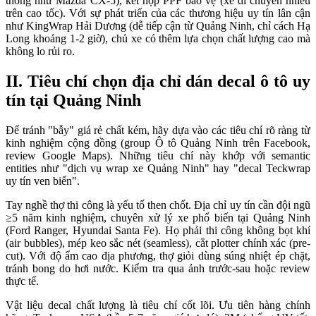
thông như Mazda CX-5), kết hợp PPF bảo vệ (xe di chuyển nhiều 
trên cao tốc). Với sự phát triển của các thương hiệu uy tín lân cận 
như KingWrap Hải Dương (dễ tiếp cận từ Quảng Ninh, chỉ cách Hạ 
Long khoảng 1-2 giờ), chủ xe có thêm lựa chọn chất lượng cao mà 
không lo rủi ro.
II. Tiêu chí chọn địa chỉ dán decal ô tô uy
tín tại Quảng Ninh
Để tránh "bẫy" giá rẻ chất kém, hãy dựa vào các tiêu chí rõ ràng từ 
kinh nghiệm cộng đồng (group Ô tô Quảng Ninh trên Facebook, 
review Google Maps). Những tiêu chí này khớp với semantic 
entities như "dịch vụ wrap xe Quảng Ninh" hay "decal Teckwrap 
uy tín ven biển".
Tay nghề thợ thi công là yếu tố then chốt. Địa chỉ uy tín cần đội ngũ 
≥5 năm kinh nghiệm, chuyên xử lý xe phổ biến tại Quảng Ninh 
(Ford Ranger, Hyundai Santa Fe). Họ phải thi công không bọt khí 
(air bubbles), mép keo sắc nét (seamless), cắt plotter chính xác (pre-
cut). Với độ ẩm cao địa phương, thợ giỏi dùng súng nhiệt ép chặt, 
tránh bong do hơi nước. Kiểm tra qua ảnh trước-sau hoặc review 
thực tế.
Vật liệu decal chất lượng là tiêu chí cốt lõi. Ưu tiên hàng chính 