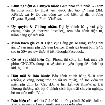
Kinh nghiệm & Chuyên môn:
Gara phải có ít nhất 3-5 năm
thi công PPF, kỹ thuật viên được đào tạo từ hãng (3M,
XPEL), xử lý tốt các dòng xe phổ biến tại địa phương
(Toyota, Hyundai, Ford, VinFast).
Uy quyền & Chứng nhận
: Đại lý chính hãng với giấy
chứng nhận (Authorized Installer), tem bảo hành điện tử,
tránh hàng giả trôi nổi.
Minh bạch giá cả & Dịch vụ:
Bảng giá rõ ràng, không phí
ẩn, tư vấn miễn phí dựa trên loại xe. Đánh giá trung bình ≥4.5
sao từ 50+ review thực tế trên Google/Facebook.
Cơ sở vật chất hiện đại
: Phòng thi công kín bụi, máy cắt
phim CNC/3D, dụng cụ vệ sinh chuyên dụng để tránh bọt
khí, bụi li ti.
Hậu mãi & Bảo hành
: Bảo hành chính hãng 5-10 năm
(chống ố vàng, bong tróc do lỗi kỹ thuật), hỗ trợ kiểm tra
miễn phí định kỳ. Các đơn vị liên kết với KingWrap Hải
Dương thường nổi bật ở chính sách hậu mãi chuyên nghiệp,
hỗ trợ toàn miền Bắc.
Dấu hiệu cần tránh:
Giá rẻ bất thường (dưới 30 triệu full xe
TPU), review giả mạo, khiếu nại bong tróc sớm.