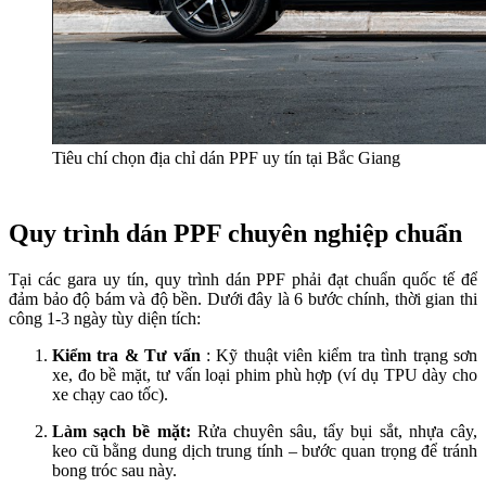
Tiêu chí chọn địa chỉ dán PPF uy tín tại Bắc Giang
Quy trình dán PPF chuyên nghiệp chuẩn
Tại các gara uy tín, quy trình dán PPF phải đạt chuẩn quốc tế để
đảm bảo độ bám và độ bền. Dưới đây là 6 bước chính, thời gian thi
công 1-3 ngày tùy diện tích:
Kiểm tra & Tư vấn
: Kỹ thuật viên kiểm tra tình trạng sơn
xe, đo bề mặt, tư vấn loại phim phù hợp (ví dụ TPU dày cho
xe chạy cao tốc).
Làm sạch bề mặt:
Rửa chuyên sâu, tẩy bụi sắt, nhựa cây,
keo cũ bằng dung dịch trung tính – bước quan trọng để tránh
bong tróc sau này.