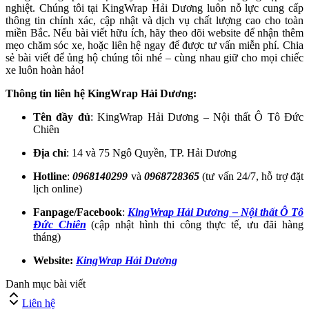
nghiệt. Chúng tôi tại KingWrap Hải Dương luôn nỗ lực cung cấp
thông tin chính xác, cập nhật và dịch vụ chất lượng cao cho toàn
miền Bắc. Nếu bài viết hữu ích, hãy theo dõi website để nhận thêm
mẹo chăm sóc xe, hoặc liên hệ ngay để được tư vấn miễn phí. Chia
sẻ bài viết để ủng hộ chúng tôi nhé – cùng nhau giữ cho mọi chiếc
xe luôn hoàn hảo!
Thông tin liên hệ KingWrap Hải Dương:
Tên đầy đủ
: KingWrap Hải Dương – Nội thất Ô Tô Đức
Chiên
Địa chỉ
: 14 và 75 Ngô Quyền, TP. Hải Dương
Hotline
:
0968140299
và
0968728365
(tư vấn 24/7, hỗ trợ đặt
lịch online)
Fanpage/Facebook
:
KingWrap Hải Dương – Nội thất Ô Tô
Đức Chiên
(cập nhật hình thi công thực tế, ưu đãi hàng
tháng)
Website:
KingWrap Hải Dương
Danh mục bài viết
Liên hệ