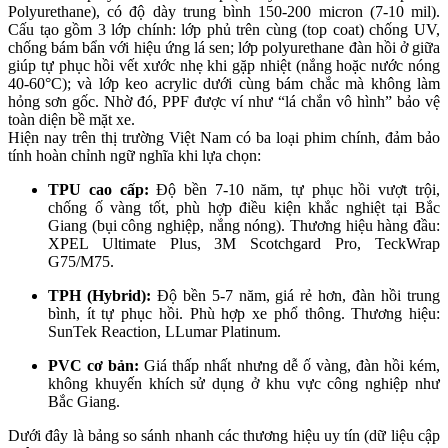
Polyurethane), có độ dày trung bình 150-200 micron (7-10 mil).
Cấu tạo gồm 3 lớp chính: lớp phủ trên cùng (top coat) chống UV,
chống bám bẩn với hiệu ứng lá sen; lớp polyurethane đàn hồi ở giữa
giúp tự phục hồi vết xước nhẹ khi gặp nhiệt (nắng hoặc nước nóng
40-60°C); và lớp keo acrylic dưới cùng bám chắc mà không làm
hỏng sơn gốc. Nhờ đó, PPF được ví như “lá chắn vô hình” bảo vệ
toàn diện bề mặt xe.
Hiện nay trên thị trường Việt Nam có ba loại phim chính, đảm bảo
tính hoàn chỉnh ngữ nghĩa khi lựa chọn:
TPU cao cấp:
Độ bền 7-10 năm, tự phục hồi vượt trội,
chống ố vàng tốt, phù hợp điều kiện khắc nghiệt tại Bắc
Giang (bụi công nghiệp, nắng nóng). Thương hiệu hàng đầu:
XPEL Ultimate Plus, 3M Scotchgard Pro, TeckWrap
G75/M75.
TPH (Hybrid):
Độ bền 5-7 năm, giá rẻ hơn, đàn hồi trung
bình, ít tự phục hồi. Phù hợp xe phổ thông. Thương hiệu:
SunTek Reaction, LLumar Platinum.
PVC cơ bản:
Giá thấp nhất nhưng dễ ố vàng, đàn hồi kém,
không khuyến khích sử dụng ở khu vực công nghiệp như
Bắc Giang.
Dưới đây là bảng so sánh nhanh các thương hiệu uy tín (dữ liệu cập