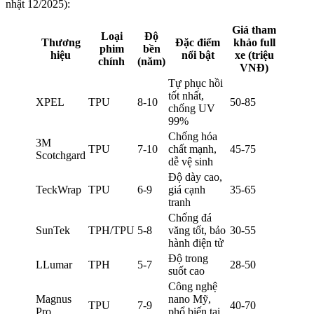
nhật 12/2025):
Giá tham
Loại
Độ
Thương
Đặc điểm
khảo full
phim
bền
hiệu
nổi bật
xe (triệu
chính
(năm)
VNĐ)
Tự phục hồi
tốt nhất,
XPEL
TPU
8-10
50-85
chống UV
99%
Chống hóa
3M
TPU
7-10
chất mạnh,
45-75
Scotchgard
dễ vệ sinh
Độ dày cao,
TeckWrap
TPU
6-9
giá cạnh
35-65
tranh
Chống đá
SunTek
TPH/TPU
5-8
văng tốt, bảo
30-55
hành điện tử
Độ trong
LLumar
TPH
5-7
28-50
suốt cao
Công nghệ
Magnus
nano Mỹ,
TPU
7-9
40-70
Pro
phổ biến tại