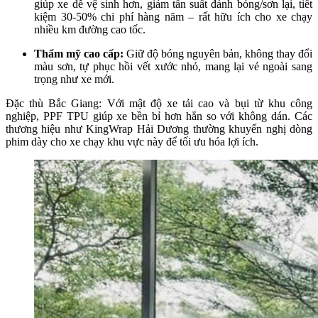
giúp xe dễ vệ sinh hơn, giảm tần suất đánh bóng/sơn lại, tiết
kiệm 30-50% chi phí hàng năm – rất hữu ích cho xe chạy
nhiều km đường cao tốc.
Thẩm mỹ cao cấp:
Giữ độ bóng nguyên bản, không thay đổi
màu sơn, tự phục hồi vết xước nhỏ, mang lại vẻ ngoài sang
trọng như xe mới.
Đặc thù Bắc Giang: Với mật độ xe tải cao và bụi từ khu công
nghiệp, PPF TPU giúp xe bền bỉ hơn hẳn so với không dán. Các
thương hiệu như KingWrap Hải Dương thường khuyến nghị dòng
phim dày cho xe chạy khu vực này để tối ưu hóa lợi ích.