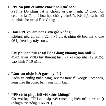
PPF và phủ ceramic khác nhau thế nào?
PPF là lớp phim vật lý chống va đập mạnh, tự phục hồi;
ceramic là lớp phủ hóa học chống bẩn/UV. Kết hợp cả hai tối
ưu nhất cho xe tại Bắc Giang.
Dán PPF có làm hỏng sơn gốc không?
Không, nếu thi công đúng kỹ thuật; phim dễ bóc mà không
để lại keo hay trầy sơn zin.
Chi phí dán full xe tại Bắc Giang khoảng bao nhiêu?
45-85 triệu VNĐ tùy thương hiệu và xe (cập nhật 12/2025),
bảo hành 7-10 năm.
Làm sao nhận biết gara uy tín?
Kiểm tra chứng nhận hãng, review thực tế Google/Facebook,
xem mẫu thi công, bảng giá minh bạch.
PPF có tự phục hồi vết xước không?
Có, với loại TPU cao cấp, vết xước nhẹ biến mất dưới nhiệt
(nắng/nước nóng 40-60°C).