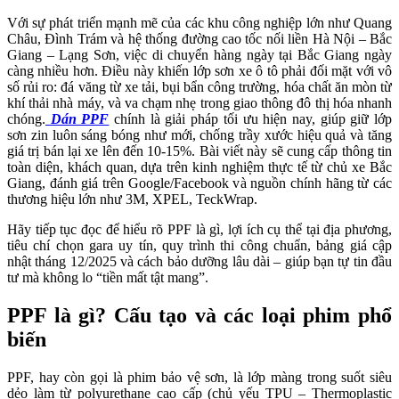
Với sự phát triển mạnh mẽ của các khu công nghiệp lớn như Quang
Châu, Đình Trám và hệ thống đường cao tốc nối liền Hà Nội – Bắc
Giang – Lạng Sơn, việc di chuyển hàng ngày tại Bắc Giang ngày
càng nhiều hơn. Điều này khiến lớp sơn xe ô tô phải đối mặt với vô
số rủi ro: đá văng từ xe tải, bụi bẩn công trường, hóa chất ăn mòn từ
khí thải nhà máy, và va chạm nhẹ trong giao thông đô thị hóa nhanh
chóng.
Dán PPF
chính là giải pháp tối ưu hiện nay, giúp giữ lớp
sơn zin luôn sáng bóng như mới, chống trầy xước hiệu quả và tăng
giá trị bán lại xe lên đến 10-15%. Bài viết này sẽ cung cấp thông tin
toàn diện, khách quan, dựa trên kinh nghiệm thực tế từ chủ xe Bắc
Giang, đánh giá trên Google/Facebook và nguồn chính hãng từ các
thương hiệu lớn như 3M, XPEL, TeckWrap.
Hãy tiếp tục đọc để hiểu rõ PPF là gì, lợi ích cụ thể tại địa phương,
tiêu chí chọn gara uy tín, quy trình thi công chuẩn, bảng giá cập
nhật tháng 12/2025 và cách bảo dưỡng lâu dài – giúp bạn tự tin đầu
tư mà không lo “tiền mất tật mang”.
PPF là gì? Cấu tạo và các loại phim phổ
biến
PPF, hay còn gọi là phim bảo vệ sơn, là lớp màng trong suốt siêu
dẻo làm từ polyurethane cao cấp (chủ yếu TPU – Thermoplastic