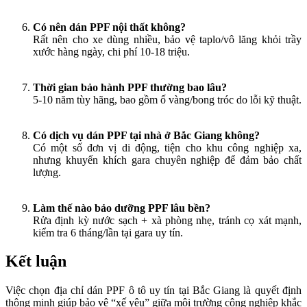
Có nên dán PPF nội thất không?
Rất nên cho xe dùng nhiều, bảo vệ taplo/vô lăng khỏi trầy
xước hàng ngày, chi phí 10-18 triệu.
Thời gian bảo hành PPF thường bao lâu?
5-10 năm tùy hãng, bao gồm ố vàng/bong tróc do lỗi kỹ thuật.
Có dịch vụ dán PPF tại nhà ở Bắc Giang không?
Có một số đơn vị di động, tiện cho khu công nghiệp xa,
nhưng khuyến khích gara chuyên nghiệp để đảm bảo chất
lượng.
Làm thế nào bảo dưỡng PPF lâu bền?
Rửa định kỳ nước sạch + xà phòng nhẹ, tránh cọ xát mạnh,
kiểm tra 6 tháng/lần tại gara uy tín.
Kết luận
Việc chọn địa chỉ dán PPF ô tô uy tín tại Bắc Giang là quyết định
thông minh giúp bảo vệ “xế yêu” giữa môi trường công nghiệp khắc