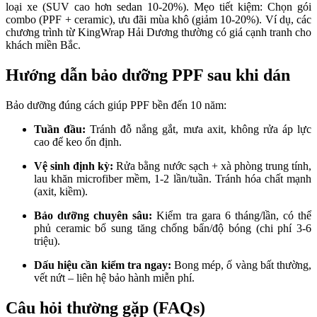
loại xe (SUV cao hơn sedan 10-20%). Mẹo tiết kiệm: Chọn gói
combo (PPF + ceramic), ưu đãi mùa khô (giảm 10-20%). Ví dụ, các
chương trình từ KingWrap Hải Dương thường có giá cạnh tranh cho
khách miền Bắc.
Hướng dẫn bảo dưỡng PPF sau khi dán
Bảo dưỡng đúng cách giúp PPF bền đến 10 năm:
Tuần đầu:
Tránh đỗ nắng gắt, mưa axit, không rửa áp lực
cao để keo ổn định.
Vệ sinh định kỳ:
Rửa bằng nước sạch + xà phòng trung tính,
lau khăn microfiber mềm, 1-2 lần/tuần. Tránh hóa chất mạnh
(axit, kiềm).
Bảo dưỡng chuyên sâu:
Kiểm tra gara 6 tháng/lần, có thể
phủ ceramic bổ sung tăng chống bẩn/độ bóng (chi phí 3-6
triệu).
Dấu hiệu cần kiểm tra ngay:
Bong mép, ố vàng bất thường,
vết nứt – liên hệ bảo hành miễn phí.
Câu hỏi thường gặp (FAQs)