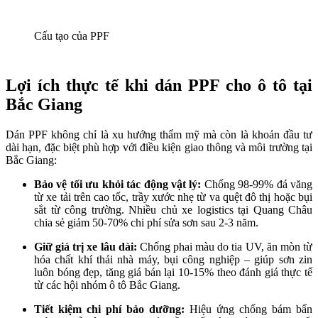
Cấu tạo của PPF
Lợi ích thực tế khi dán PPF cho ô tô tại
Bắc Giang
Dán PPF không chỉ là xu hướng thẩm mỹ mà còn là khoản đầu tư
dài hạn, đặc biệt phù hợp với điều kiện giao thông và môi trường tại
Bắc Giang:
Bảo vệ tối ưu khỏi tác động vật lý:
Chống 98-99% đá văng
từ xe tải trên cao tốc, trầy xước nhẹ từ va quệt đô thị hoặc bụi
sắt từ công trường. Nhiều chủ xe logistics tại Quang Châu
chia sẻ giảm 50-70% chi phí sửa sơn sau 2-3 năm.
Giữ giá trị xe lâu dài:
Chống phai màu do tia UV, ăn mòn từ
hóa chất khí thải nhà máy, bụi công nghiệp – giúp sơn zin
luôn bóng đẹp, tăng giá bán lại 10-15% theo đánh giá thực tế
từ các hội nhóm ô tô Bắc Giang.
Tiết kiệm chi phí bảo dưỡng:
Hiệu ứng chống bám bẩn