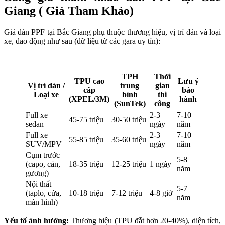
Giang ( Giá Tham Khảo)
Giá dán PPF tại Bắc Giang phụ thuộc thương hiệu, vị trí dán và loại
xe, dao động như sau (dữ liệu từ các gara uy tín):
TPH
Thời
TPU cao
Lưu ý
Vị trí dán /
trung
gian
cấp
bảo
Loại xe
bình
thi
(XPEL/3M)
hành
(SunTek)
công
Full xe
2-3
7-10
45-75 triệu
30-50 triệu
sedan
ngày
năm
Full xe
2-3
7-10
55-85 triệu
35-60 triệu
SUV/MPV
ngày
năm
Cụm trước
5-8
(capo, cản,
18-35 triệu
12-25 triệu
1 ngày
năm
gương)
Nội thất
5-7
(taplo, cửa,
10-18 triệu
7-12 triệu
4-8 giờ
năm
màn hình)
Yếu tố ảnh hưởng:
Thương hiệu (TPU đắt hơn 20-40%), diện tích,