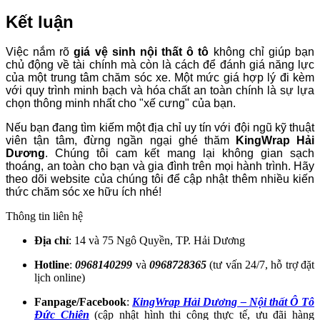
Kết luận
Việc nắm rõ
giá vệ sinh nội thất ô tô
không chỉ giúp bạn
chủ động về tài chính mà còn là cách để đánh giá năng lực
của một trung tâm chăm sóc xe. Một mức giá hợp lý đi kèm
với quy trình minh bạch và hóa chất an toàn chính là sự lựa
chọn thông minh nhất cho "xế cưng" của bạn.
Nếu bạn đang tìm kiếm một địa chỉ uy tín với đội ngũ kỹ thuật
viên tận tâm, đừng ngần ngại ghé thăm
KingWrap Hải
Dương
. Chúng tôi cam kết mang lại không gian sạch
thoáng, an toàn cho bạn và gia đình trên mọi hành trình. Hãy
theo dõi website của chúng tôi để cập nhật thêm nhiều kiến
thức chăm sóc xe hữu ích nhé!
Thông tin liên hệ
Địa chỉ
: 14 và 75 Ngô Quyền, TP. Hải Dương
Hotline
:
0968140299
và
0968728365
(tư vấn 24/7, hỗ trợ đặt
lịch online)
Fanpage/Facebook
:
KingWrap Hải Dương – Nội thất Ô Tô
Đức Chiên
(cập nhật hình thi công thực tế, ưu đãi hàng