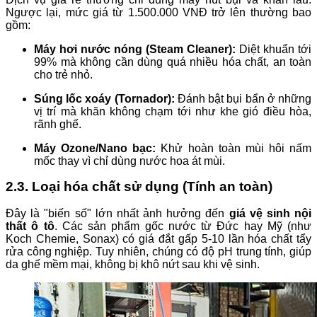
Ngược lại, mức giá từ 1.500.000 VNĐ trở lên thường bao
gồm:
Máy hơi nước nóng (Steam Cleaner):
Diệt khuẩn tới
99% mà không cần dùng quá nhiều hóa chất, an toàn
cho trẻ nhỏ.
Súng lốc xoáy (Tornador):
Đánh bật bụi bẩn ở những
vị trí mà khăn không chạm tới như khe gió điều hòa,
rãnh ghế.
Máy Ozone/Nano bạc:
Khử hoàn toàn mùi hôi nấm
mốc thay vì chỉ dùng nước hoa át mùi.
2.3. Loại hóa chất sử dụng (Tính an toàn)
Đây là "biến số" lớn nhất ảnh hưởng đến
giá vệ sinh nội
thất ô tô
. Các sản phẩm gốc nước từ Đức hay Mỹ (như
Koch Chemie, Sonax) có giá đắt gấp 5-10 lần hóa chất tẩy
rửa công nghiệp. Tuy nhiên, chúng có độ pH trung tính, giúp
da ghế mềm mại, không bị khô nứt sau khi vệ sinh.