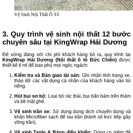
Vệ Sinh Nội Thất Ô Tô
3. Quy trình vệ sinh nội thất 12 bước
chuyên sâu tại KingWrap Hải Dương
Để xứng đáng với chi phí khách hàng bỏ ra, quy trình tại
KingWrap Hải Dương (Nội thất ô tô Đức Chiên)
được
thiết kế tỉ mỉ để bao phủ mọi ngóc ngách:
Kiểm tra và Bàn giao tài sản:
Ghi nhận tình trạng xe,
tháo dỡ các vật dụng cá nhân của khách hàng vào túi
riêng.
Hút bụi sơ bộ:
Loại bỏ rác thải, bụi bẩn bám trên thảm
và bề mặt ghế.
Vệ sinh trần xe:
Sử dụng dung dịch chuyên dụng và
khăn Microfiber sạch để lau trần (tránh xịt trực tiếp gây
võng trần).
Vệ sinh Taplo & Bảng điều khiển:
Dùng cọ mềm để