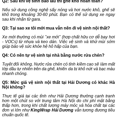
Q2: Sau khi vệ sinh bao lâu thì ghế khô hoàn toàn?
Nếu sử dụng công nghệ sấy nóng và hơi nước khô, ghế sẽ
khô trong khoảng 30-60 phút. Bạn có thể sử dụng xe ngay
sau khi nhận từ gara.
Q3: Tại sao xe tôi mới mua vẫn nên đi vệ sinh nội thất?
Xe mới thường có mùi "xe mới" (hợp chất hữu cơ dễ bay hơi
- VOCs) từ nhựa và keo dán. Việc vệ sinh và khử mùi sớm
giúp bảo vệ sức khỏe hệ hô hấp của bạn.
Q4: Có nên tự vệ sinh tại nhà bằng nước rửa chén?
Tuyệt đối không. Nước rửa chén có tính kiềm cao sẽ làm mất
lớp dầu tự nhiên trên da ghế, khiến da bị khô nứt và bạc màu
nhanh chóng.
Q5: Mức giá vệ sinh nội thất tại Hải Dương có khác Hà
Nội không?
Thực tế giá tại các tỉnh như Hải Dương thường cạnh tranh
hơn một chút so với trung tâm Hà Nội do chi phí mặt bằng
thấp hơn, trong khi chất lượng máy móc và hóa chất tại các
đơn vị lớn như
KingWrap Hải Dương
vẫn tương đương tiêu
chuẩn quốc tế.