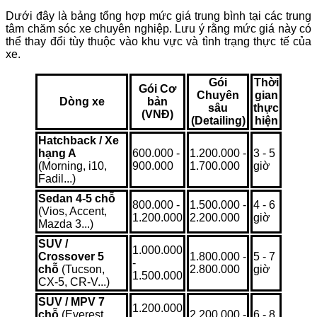
Dưới đây là bảng tổng hợp mức giá trung bình tại các trung
tâm chăm sóc xe chuyên nghiệp. Lưu ý rằng mức giá này có
thể thay đổi tùy thuộc vào khu vực và tình trạng thực tế của
xe.
Gói
Thời
Gói Cơ
Chuyên
gian
Dòng xe
bản
sâu
thực
(VNĐ)
(Detailing)
hiện
Hatchback / Xe
hạng A
600.000 -
1.200.000 -
3 - 5
(Morning, i10,
900.000
1.700.000
giờ
Fadil...)
Sedan 4-5 chỗ
800.000 -
1.500.000 -
4 - 6
(Vios, Accent,
1.200.000
2.200.000
giờ
Mazda 3...)
SUV /
1.000.000
Crossover 5
1.800.000 -
5 - 7
-
chỗ
(Tucson,
2.800.000
giờ
1.500.000
CX-5, CR-V...)
SUV / MPV 7
1.200.000
chỗ
(Everest,
2.200.000 -
6 - 8