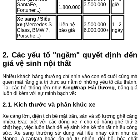
-
SantaFe,
3.500.000
giờ
1.800.000
Fortuner...)
Xe sang / Siêu
xe
(Mercedes S-
Liên hệ
3.500.000 -
1 - 2
Class, BMW 7,
báo giá
6.000.000+
ngày
Porsche...)
2. Các yếu tố "ngầm" quyết định đến
giá vệ sinh nội thất
Nhiều khách hàng thường chỉ nhìn vào con số cuối cùng mà
quên mất rằng giá trị thực sự nằm ở những yếu tố cấu thành.
Tại các hệ thống lớn như
KingWrap Hải Dương
, bảng giá
luôn đi kèm với sự minh bạch về:
2.1. Kích thước và phân khúc xe
Xe càng lớn, diện tích bề mặt trần, sàn và số lượng ghế càng
nhiều. Đặc biệt với các dòng xe 7 chỗ có hàng ghế thứ 3
chật hẹp, việc luồn lách để vệ sinh khe kẽ tốn rất nhiều công
sức. Xe sang thường sử dụng vật liệu nhạy cảm như da
Nappa, Alcantara hoặc ốp gỗ tự nhiên, đòi hỏi hóa chất