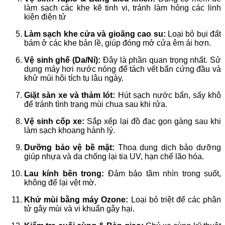
làm sạch các khe kẽ tinh vi, tránh làm hỏng các linh
kiện điện tử
Làm sạch khe cửa và gioăng cao su:
Loại bỏ bụi đất
bám ở các khe bản lề, giúp đóng mở cửa êm ái hơn.
Vệ sinh ghế (Da/Nỉ):
Đây là phần quan trọng nhất. Sử
dụng máy hơi nước nóng để tách vết bẩn cứng đầu và
khử mùi hôi tích tụ lâu ngày.
Giặt sàn xe và thảm lót:
Hút sạch nước bẩn, sấy khô
để tránh tình trạng mùi chua sau khi rửa.
Vệ sinh cốp xe:
Sắp xếp lại đồ đạc gọn gàng sau khi
làm sạch khoang hành lý.
Dưỡng bảo vệ bề mặt:
Thoa dung dịch bảo dưỡng
giúp nhựa và da chống lại tia UV, hạn chế lão hóa.
Lau kính bên trong:
Đảm bảo tầm nhìn trong suốt,
không để lại vệt mờ.
Khử mùi bằng máy Ozone:
Loại bỏ triệt để các phân
tử gây mùi và vi khuẩn gây hại.