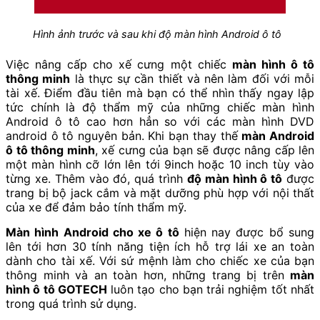
Hình ảnh trước và sau khi độ màn hình Android ô tô
Việc nâng cấp cho xế cưng một chiếc
màn hình ô tô
thông minh
là thực sự cần thiết và nên làm đối với mỗi
tài xế. Điểm đầu tiên mà bạn có thể nhìn thấy ngay lập
tức chính là độ thẩm mỹ của những chiếc màn hình
Android ô tô cao hơn hẳn so với các màn hình DVD
android ô tô nguyên bản. Khi bạn thay thế
màn Android
ô tô thông minh
, xế cưng của bạn sẽ được nâng cấp lên
một màn hình cỡ lớn lên tới 9inch hoặc 10 inch tùy vào
từng xe. Thêm vào đó, quá trình
độ màn hình ô tô
được
trang bị bộ jack cắm và mặt dưỡng phù hợp với nội thất
của xe để đảm bảo tính thẩm mỹ.
Màn hình Android cho xe ô tô
hiện nay được bổ sung
lên tới hơn 30 tính năng tiện ích hỗ trợ lái xe an toàn
dành cho tài xế. Với sứ mệnh làm cho chiếc xe của bạn
thông minh và an toàn hơn, những trang bị trên
màn
hình ô tô GOTECH
luôn tạo cho bạn trải nghiệm tốt nhất
trong quá trình sử dụng.