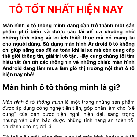
TÔ TỐT NHẤT HIỆN NAY
Màn hình ô tô thông minh đang dần trở thành một sản
phẩm phổ biến và được các tài xế ưa chuộng nhờ
những tính năng và lợi ích thiết thực mà nó mang lại
cho người dùng. Sử dụng màn hình Android ô tô không
chỉ giúp nâng cao độ an toàn khi lái xe mà còn cung cấp
thế giới thông tin, giải trí vô tận. Hãy cùng chúng tôi tìm
hiểu tất tần tật các thông tin về những chiếc màn hình
Android đang làm mưa làm gió thị trường nội thất ô tô
hiện nay nhé!
Màn hình ô tô thông minh là gì?
Màn hình ô tô
thông minh
là một trong những sản phẩm
được áp dụng công nghệ tiên tiến, góp phần làm cho “xế
cưng” của bạn được tiện nghi, hiện đại, sang trọng
nhưng vẫn đảm bảo được những tính năng an toàn tối
đa dành cho người lái.
Có thể hiểu một cách đơn giản thì
màn hình Android ô tô