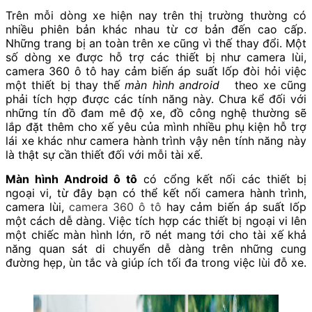
Trên mỗi dòng xe hiện nay trên thị trường thường có
nhiều phiên bản khác nhau từ cơ bản đến cao cấp.
Những trang bị an toàn trên xe cũng vì thế thay đổi. Một
số dòng xe được hỗ trợ các thiết bị như camera lùi,
camera 360 ô tô
hay cảm biến áp suất lốp đòi hỏi việc
một thiết bị thay thế
màn hình android
theo xe cũng
phải tích hợp được các tính năng này. Chưa kể đối với
những tín đồ đam mê độ xe, đồ công nghệ thường sẽ
lắp đặt thêm cho xế yêu của mình nhiều phụ kiện hỗ trợ
lái xe khác như camera hành trình vậy nên tính năng này
là thật sự cần thiết đối với mỗi tài xế.
Màn hình Android ô tô
có cổng kết nối các thiết bị
ngoại vi, từ đây bạn có thể kết nối camera hành trình,
camera lùi,
camera 360 ô tô
hay
cảm biến áp suất lốp
một cách dễ dàng. Việc tích hợp các thiết bị ngoại vi lên
một chiếc màn hình lớn, rõ nét mang tới cho tài xế khả
năng quan sát di chuyển dễ dàng trên những cung
đường hẹp, ùn tắc và giúp ích tối đa trong việc lùi đỗ xe.