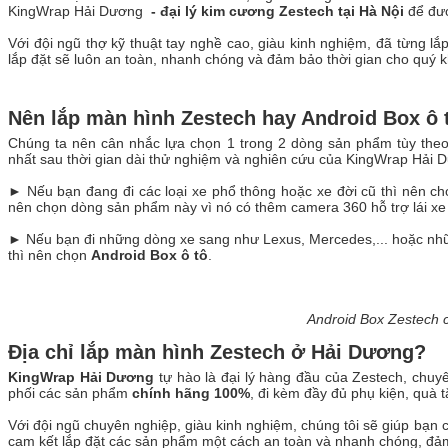
KingWrap Hải Dương
- đại lý kim cương Zestech tại Hà Nội
để đượ
Với đội ngũ thợ kỹ thuật tay nghề cao, giàu kinh nghiệm, đã từng l
lắp đặt sẽ luôn an toàn, nhanh chóng và đảm bảo thời gian cho quý 
Nên lắp màn hình Zestech hay Android Box ô
Chúng ta nên cân nhắc lựa chọn 1 trong 2 dòng sản phẩm tùy theo
nhất sau thời gian dài thử nghiệm và nghiên cứu của KingWrap Hải
► Nếu bạn đang đi các loại xe phổ thông hoặc xe đời cũ thì nên ch
nên chọn dòng sản phẩm này vì nó có thêm camera 360 hỗ trợ lái xe
► Nếu bạn đi những dòng xe sang như Lexus, Mercedes,... hoặc nhữ
thì nên chọn
Android Box ô tô
.
Android Box Zestech 
Địa chỉ lắp màn hình Zestech ở Hải Dương?
KingWrap Hải Dương
tự hào là đại lý hàng đầu của Zestech, chuy
phối các sản phẩm
chính hãng 100%
, đi kèm đầy đủ phụ kiện, quà t
Với đội ngũ chuyên nghiệp, giàu kinh nghiệm, chúng tôi sẽ giúp bạ
cam kết lắp đặt các sản phẩm một cách an toàn và nhanh chóng, đảm