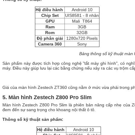
Hệ điều hành
Android 10
Chip Set
UIS8581 - 8 nhân
GPU
Mali T864
Ram
3GB
Rom
32GB
Độ phân giải
1280x720 Pixels
Camera 360
Sony
Bảng thông số kỹ thuật màn 
Sản phẩm này được tích hợp công nghệ "tắt máy ghi hình", có nghĩa 
máy. Điều này giúp lưu lại các bằng chứng nếu xảy ra các vụ trộm c
Giá của màn hình Zestech ZT360 cũng nằm ở mức vừa phải trong phân 
5. Màn hình Zestech Z800 Pro Slim
Màn hình Zestech Z800 Pro Slim là phiên bản nâng cấp nhẹ của Z
đem đến sự sang trọng cho khoang nội thất ô tô.
Thông số kỹ thuật sản phẩm:
Hệ điều hành
Android 10