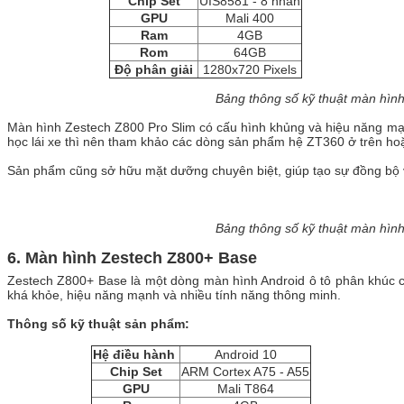
Chip Set
UIS8581 - 8 nhân
GPU
Mali 400
Ram
4GB
Rom
64GB
Độ phân giải
1280x720 Pixels
Bảng thông số kỹ thuật màn hìn
Màn hình Zestech Z800 Pro Slim có cấu hình khủng và hiệu năng mạ
học lái xe thì nên tham khảo các dòng sản phẩm hệ ZT360 ở trên h
Sản phẩm cũng sở hữu mặt dưỡng chuyên biệt, giúp tạo sự đồng bộ v
Bảng thông số kỹ thuật màn hìn
6. Màn hình Zestech Z800+ Base
Zestech Z800+ Base là một dòng màn hình Android ô tô phân khúc c
khá khỏe, hiệu năng mạnh và nhiều tính năng thông minh.
Thông số kỹ thuật sản phẩm:
Hệ điều hành
Android 10
Chip Set
ARM Cortex A75 - A55
GPU
Mali T864