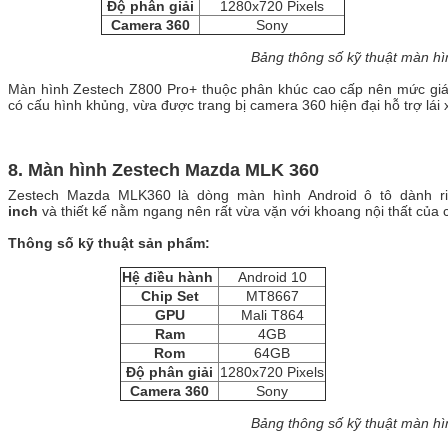
Độ phân giải
1280x720 Pixels
Camera 360
Sony
Bảng thông số kỹ thuật màn h
Màn hình Zestech Z800 Pro+ thuộc phân khúc cao cấp nên mức giá s
có cấu hình khủng, vừa được trang bị camera 360 hiện đại hỗ trợ lái 
8. Màn hình Zestech Mazda MLK 360
Zestech Mazda MLK360 là dòng màn hình Android ô tô dành 
inch
và thiết kế nằm ngang nên rất vừa vặn với khoang nội thất của
Thông số kỹ thuật sản phẩm:
Hệ điều hành
Android 10
Chip Set
MT8667
GPU
Mali T864
Ram
4GB
Rom
64GB
Độ phân giải
1280x720 Pixels
Camera 360
Sony
Bảng thông số kỹ thuật màn h