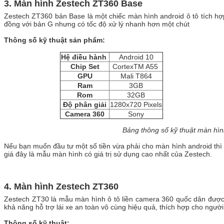
3. Màn hình Zestech ZT360 Base
Zestech ZT360 bản Base là một chiếc màn hình android ô tô tích 
đồng với bản G nhưng có tốc độ xử lý nhanh hơn một chút
Thông số kỹ thuật sản phẩm:
Hệ điều hành
Android 10
Chip Set
CortexTM A55
GPU
Mali T864
Ram
3GB
Rom
32GB
Độ phân giải
1280x720 Pixels
Camera 360
Sony
Bảng thông số kỹ thuật màn hì
Nếu bạn muốn đầu tư một số tiền vừa phải cho màn hình android th
giá đây là mẫu màn hình có giá trị sử dụng cao nhất của Zestech.
4. Màn hình Zestech ZT360
Zestech ZT30 là mẫu
màn hình ô tô liền camera 360 quốc dân được
khả năng hỗ trợ lái xe an toàn vô cùng hiệu quả, thích hợp cho người
Thông số kỹ thuật: