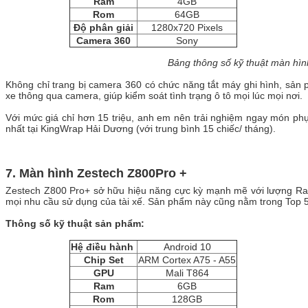
Ram
4GB
Rom
64GB
Độ phân giải
1280x720 Pixels
Camera 360
Sony
Bảng thông số kỹ thuật màn hì
Không chỉ trang bị camera 360 có chức năng tắt máy ghi hình, sản
xe thông qua camera, giúp kiểm soát tình trạng ô tô mọi lúc mọi nơi.
Với mức giá chỉ hơn 15 triệu, anh em nên trải nghiệm ngay món phụ
nhất tại KingWrap Hải Dương (với trung bình 15 chiếc/ tháng).
7. Màn hình Zestech Z800Pro +
Zestech Z800 Pro+ sở hữu hiệu năng cực kỳ mạnh mẽ với lượng Ra
mọi nhu cầu sử dụng của tài xế. Sản phẩm này cũng nằm trong Top 
Thông số kỹ thuật sản phẩm:
Hệ điều hành
Android 10
Chip Set
ARM Cortex A75 - A55
GPU
Mali T864
Ram
6GB
Rom
128GB