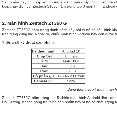
Sản phẩm này phù hợp với những ai đang muốn lắp một chiếc màn hìn
taxi, chạy dịch vụ. Zestech S100J nằm trong top 3 màn hình android
2. Màn hình Zestech ZT360 G
Zestech ZT360G nằm trong danh sách này bởi vì nó có cấu hình khá
ứng dụng cùng lúc. Ngoài ra, chiếc màn hình Android này còn được tr
Thông số kỹ thuật sản phẩm:
Hệ điều hành
Android 10
Chip Set
8 nhân
GPU
Mali T864
Ram
3GB
Rom
32GB
Độ phân giải
1280x720 Pixels
Camera 360
Sony
Bảng thông số kỹ thuật màn 
Zestech ZT360G nằm trong top 5 chiếc màn hình Android liền cam
Hải Dương. Khách hàng ưa thích sản phẩm này vì nó có chất lượng tốt