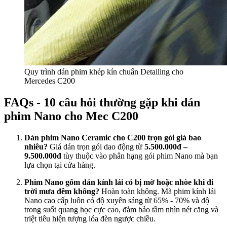
Quy trình dán phim khép kín chuẩn Detailing cho
Mercedes C200
FAQs - 10 câu hỏi thường gặp khi dán
phim Nano cho Mec C200
Dán phim Nano Ceramic cho C200 trọn gói giá bao
nhiêu?
Giá dán trọn gói dao động từ
5.500.000đ –
9.500.000đ
tùy thuộc vào phân hạng gói phim Nano mà bạn
lựa chọn tại cửa hàng.
Phim Nano gốm dán kính lái có bị mờ hoặc nhòe khi đi
trời mưa đêm không?
Hoàn toàn không. Mã phim kính lái
Nano cao cấp luôn có độ xuyên sáng từ 65% - 70% và độ
trong suốt quang học cực cao, đảm bảo tầm nhìn nét căng và
triệt tiêu hiện tượng lóa đèn ngược chiều.