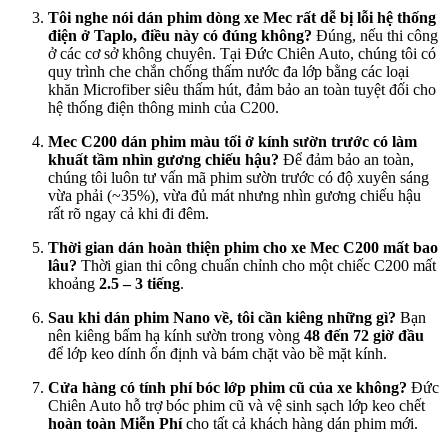
Tôi nghe nói dán phim dòng xe Mec rất dễ bị lỗi hệ thống
điện ở Taplo, điều này có đúng không?
Đúng, nếu thi công
ở các cơ sở không chuyên. Tại Đức Chiên Auto, chúng tôi có
quy trình che chắn chống thấm nước đa lớp bằng các loại
khăn Microfiber siêu thấm hút, đảm bảo an toàn tuyệt đối cho
hệ thống điện thông minh của C200.
Mec C200 dán phim màu tối ở kính sườn trước có làm
khuất tầm nhìn gương chiếu hậu?
Để đảm bảo an toàn,
chúng tôi luôn tư vấn mã phim sườn trước có độ xuyên sáng
vừa phải (~35%), vừa đủ mát nhưng nhìn gương chiếu hậu
rất rõ ngay cả khi đi đêm.
Thời gian dán hoàn thiện phim cho xe Mec C200 mất bao
lâu?
Thời gian thi công chuẩn chỉnh cho một chiếc C200 mất
khoảng
2.5 – 3 tiếng
.
Sau khi dán phim Nano về, tôi cần kiêng những gì?
Bạn
nên kiêng bấm hạ kính sườn trong vòng
48 đến 72 giờ đầu
để lớp keo dính ổn định và bám chặt vào bề mặt kính.
Cửa hàng có tính phí bóc lớp phim cũ của xe không?
Đức
Chiên Auto hỗ trợ bóc phim cũ và vệ sinh sạch lớp keo chết
hoàn toàn Miễn Phí
cho tất cả khách hàng dán phim mới.