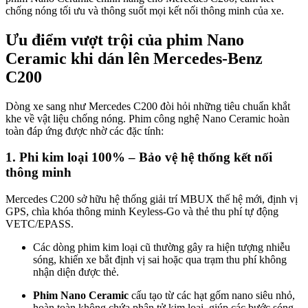
chống nóng tối ưu và thông suốt mọi kết nối thông minh của xe.
Ưu điểm vượt trội của phim Nano
Ceramic khi dán lên Mercedes-Benz
C200
Dòng xe sang như Mercedes C200 đòi hỏi những tiêu chuẩn khắt
khe về vật liệu chống nóng. Phim công nghệ Nano Ceramic hoàn
toàn đáp ứng được nhờ các đặc tính:
1. Phi kim loại 100% – Bảo vệ hệ thống kết nối
thông minh
Mercedes C200 sở hữu hệ thống giải trí MBUX thế hệ mới, định vị
GPS, chìa khóa thông minh Keyless-Go và thẻ thu phí tự động
VETC/EPASS.
Các dòng phim kim loại cũ thường gây ra hiện tượng nhiễu
sóng, khiến xe bắt định vị sai hoặc qua trạm thu phí không
nhận diện được thẻ.
Phim Nano Ceramic
cấu tạo từ các hạt gốm nano siêu nhỏ,
hoàn toàn không chứa phân tử kim loại, giúp các bước sóng