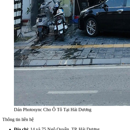
Dán Photosync Cho Ô Tô Tại Hải Dương
Thông tin liên hệ
Địa chỉ
: 14 và 75 Ngô Quyền, TP. Hải Dương