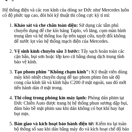
Hệ thống điện và các ron kính của dòng xe Đức như Mercedes luôn
có độ phức tạp cao, đòi hỏi kỹ thuật thi công cực kỳ tỉ mỉ:
Khảo sát và che chắn toàn diện:
Sử dụng các tấm phủ
chuyên dụng để che kín bảng Taplo, vô lăng, cụm màn hình
trung tâm và hệ thống loa ốp trên tappi cửa, tuyệt đối không
để nước lọt vào hệ thống mạch điện của Mercedes.
Vệ sinh kính chuyên sâu 3 bước:
Tẩy sạch hoàn toàn các
cặn bẩn, bụi sơn hoặc lớp keo cũ bằng dung dịch trung tính
bảo vệ kính.
Tạo phom phim "Không chạm kính":
Kỹ thuật viên dùng
máy khò nhiệt chuyên dụng để tạo phom phim ôm sát độ
cong của kính lái và kính hậu C200 ở mặt ngoài, sau đó mới
tiến hành dán ở mặt trong.
Thi công trong phòng kín máy lạnh:
Phòng dán phim tại
Đức Chiên Auto được trang bị hệ thống phun sương dập bụi,
đảm bảo bề mặt phim sau khi dán không có bọt khí hay hạt
bụi mịn.
Bàn giao và kích hoạt bảo hành điện tử:
Kiểm tra lại toàn
bộ thông số sau khi dán bằng máy đo và kích hoạt chế độ bảo