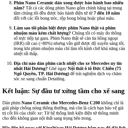
Phim Nano Ceramic dán xong được bảo hành bao nhiêu
năm?
Tất cả các dòng phim Nano gốm chính hãng tại trung
tâm chúng tôi đều được bảo hành điện tử từ
7 đến 10 năm
đối với các lỗi bong tróc, rộp bong bóng hoặc phai màu.
Làm sao tôi phân biệt được phim Nano thật và phim
nhuộm màu kém chất lượng?
Chúng tôi có máy đo thông
số trực tiếp tại gara. Phim Nano thật sẽ cản tia hồng ngoại
(IRR) rất cao (>80%) nhưng vẫn giữ được độ xuyên sáng tốt,
trong khi phim nhuộm màu chỉ làm tối kính chứ khả năng cản
nhiệt rất thấp.
Địa chỉ nào dán phim cách nhiệt cho xe Mercedes uy tín
nhất Hải Dương?
Ghé ngay
Nội thất ô tô Đức Chiên (75
Ngô Quyền, TP. Hải Dương)
để trải nghiệm dịch vụ chăm
sóc xe sang chuẩn Detailing.
Kết luận: Sự đầu tư xứng tầm cho xế sang
Dán phim
Nano Ceramic cho Mercedes-Benz C200
không chỉ là
giải pháp chống nóng thông thường, mà còn là cách bạn bảo vệ giá
trị cốt lõi của chiếc xe: Từ hệ thống linh kiện điện tử thông minh
cho đến không gian nội thất sang trọng bên trong.
Hãy liên hệ ngay với KingWrap Hải Dương hôm nay để đặt lịch