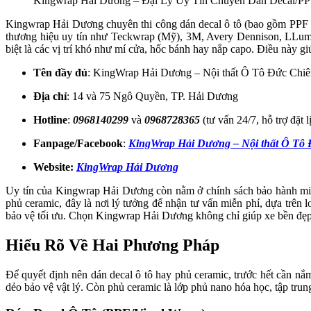
Kingwrap Hải Dương – Đại Lý Uy Tín Chuyên Dán Decal/PP
Kingwrap Hải Dương chuyên thi công dán decal ô tô (bao gồm PPF bả
thương hiệu uy tín như Teckwrap (Mỹ), 3M, Avery Dennison, LLumar 
biệt là các vị trí khó như mí cửa, hốc bánh hay nắp capo. Điều này g
Tên đầy đủ
: KingWrap Hải Dương – Nội thất Ô Tô Đức Chiê
Địa chỉ
: 14 và 75 Ngô Quyền, TP. Hải Dương
Hotline
:
0968140299
và
0968728365
(tư vấn 24/7, hỗ trợ đặt l
Fanpage/Facebook
:
KingWrap Hải Dương – Nội thất Ô Tô
Website:
KingWrap Hải Dương
Uy tín của Kingwrap Hải Dương còn nằm ở chính sách bảo hành minh
phủ ceramic, đây là nơi lý tưởng để nhận tư vấn miễn phí, dựa trên 
bảo vệ tối ưu. Chọn Kingwrap Hải Dương không chỉ giúp xe bền đẹp mà
Hiểu Rõ Về Hai Phương Pháp
Để quyết định nên dán decal ô tô hay phủ ceramic, trước hết cần nắ
dẻo bảo vệ vật lý. Còn phủ ceramic là lớp phủ nano hóa học, tập tru