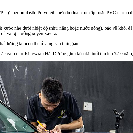
U (Thermoplastic Polyurethane) cho loại cao cấp hoặc PVC cho loại c
vết xước nhẹ dưới nhiệt độ (như nắng hoặc nước nóng), bảo vệ khỏi
i đá văng thường xuyên xảy ra.
hất lượng kém có thể ố vàng sau thời gian.
ác gara như Kingwrap Hải Dương giúp kéo dài tuổi thọ lên 5-10 năm, 