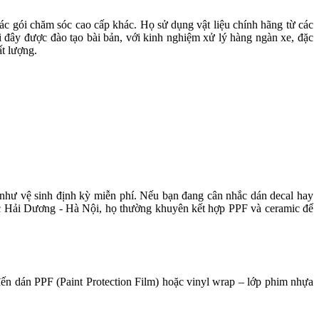
 gói chăm sóc cao cấp khác. Họ sử dụng vật liệu chính hãng từ các 
đây được đào tạo bài bản, với kinh nghiệm xử lý hàng ngàn xe, đặc 
ất lượng.
hư vệ sinh định kỳ miễn phí. Nếu bạn đang cân nhắc dán decal hay 
 tốc Hải Dương - Hà Nội, họ thường khuyên kết hợp PPF và ceramic để 
ến dán PPF (Paint Protection Film) hoặc vinyl wrap – lớp phim nhựa 