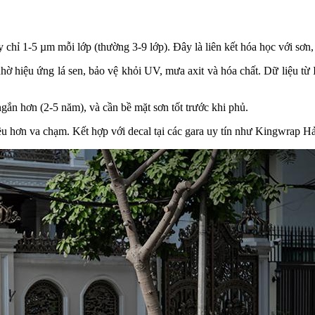
hỉ 1-5 µm mỗi lớp (thường 3-9 lớp). Đây là liên kết hóa học với sơn,
 hiệu ứng lá sen, bảo vệ khỏi UV, mưa axit và hóa chất. Dữ liệu từ 
gắn hơn (2-5 năm), và cần bề mặt sơn tốt trước khi phủ.
ều hơn va chạm. Kết hợp với decal tại các gara uy tín như Kingwrap Hả