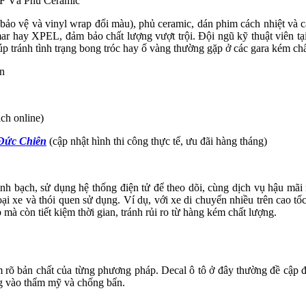
F Và Phủ Ceramic
o vệ và vinyl wrap đổi màu), phủ ceramic, dán phim cách nhiệt và các
hay XPEL, đảm bảo chất lượng vượt trội. Đội ngũ kỹ thuật viên tại 
iúp tránh tình trạng bong tróc hay ố vàng thường gặp ở các gara kém ch
n
ịch online)
 Đức Chiên
(cập nhật hình thi công thực tế, ưu đãi hàng tháng)
 bạch, sử dụng hệ thống điện tử để theo dõi, cùng dịch vụ hậu mãi n
loại xe và thói quen sử dụng. Ví dụ, với xe di chuyển nhiều trên cao
 còn tiết kiệm thời gian, tránh rủi ro từ hàng kém chất lượng.
m rõ bản chất của từng phương pháp. Decal ô tô ở đây thường đề cập đ
ng vào thẩm mỹ và chống bẩn.