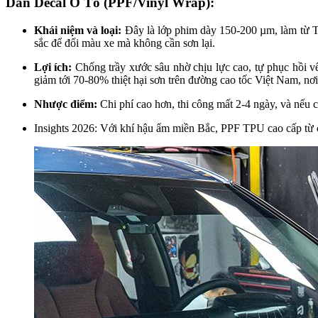
Dán Decal Ô Tô (PPF/Vinyl Wrap):
Khái niệm và loại:
Đây là lớp phim dày 150-200 µm, làm từ TP
sắc để đổi màu xe mà không cần sơn lại.
Lợi ích:
Chống trầy xước sâu nhờ chịu lực cao, tự phục hồi 
giảm tới 70-80% thiệt hại sơn trên đường cao tốc Việt Nam, nơ
Nhược điểm:
Chi phí cao hơn, thi công mất 2-4 ngày, và nếu c
Insights 2026: Với khí hậu ẩm miền Bắc, PPF TPU cao cấp từ c