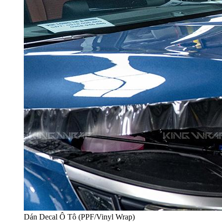
Dán Decal Ô Tô (PPF/Vinyl Wrap)