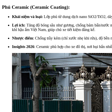
Phủ Ceramic (Ceramic Coating):
Khái niệm và loại:
Lớp phủ từ dung dịch nano SiO2/TiO2, dày c
Lợi ích:
Tăng độ bóng sâu như gương, chống bám bẩn/nước nhờ
khí hậu ẩm Việt Nam, giúp chủ xe tiết kiệm đáng kể.
Nhược điểm
: Chống trầy kém (chỉ xước nhẹ khi rửa), độ bền n
Insights 2026
: Ceramic phù hợp cho xe đô thị, nơi bụi bẩn nhi