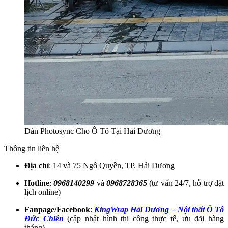
Dán Photosync Cho Ô Tô Tại Hải Dương
Thông tin liên hệ
Địa chỉ
: 14 và 75 Ngô Quyền, TP. Hải Dương
Hotline
:
0968140299
và
0968728365
(tư vấn 24/7, hỗ trợ đặt
lịch online)
Fanpage/Facebook
:
KingWrap Hải Dương – Nội thất Ô Tô
Đức Chiên
(cập nhật hình thi công thực tế, ưu đãi hàng
tháng)