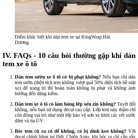
Điểm khác biệt khi dán tem xe tại KingWrap Hải
Dương
IV. FAQs - 10 câu hỏi thường gặp khi dán
tem xe ô tô
Dán tem sườn xe ô tô có bị phạt không?
Nếu bạn chỉ dán
tem sườn (diện tích tem không vượt quá 50% diện tích bề mặt
xe) để trang trí thì hoàn toàn không bị phạt và không ảnh
hưởng đến đăng kiểm.
Dán tem xe ô tô có làm hỏng lớp sơn zin không?
Tuyệt đối
không, nếu bạn sử dụng decal cao cấp. Lớp tem này thậm chí
còn đóng vai trò như một lớp bảo vệ sơn xe khỏi các vết xước
dăm và tia UV.
Bóc tem cũ ra có dễ không, có bị dính keo không?
Với
decal chính hãng tại Đức Chiên Auto, khi bóc ra chỉ cần sấy