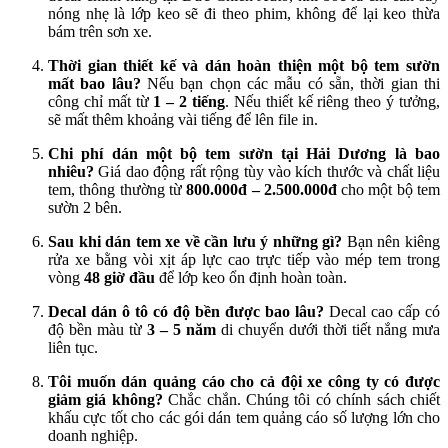
nóng nhẹ là lớp keo sẽ đi theo phim, không để lại keo thừa
bám trên sơn xe.
Thời gian thiết kế và dán hoàn thiện một bộ tem sườn
mất bao lâu?
Nếu bạn chọn các mẫu có sẵn, thời gian thi
công chỉ mất từ
1 – 2 tiếng
. Nếu thiết kế riêng theo ý tưởng,
sẽ mất thêm khoảng vài tiếng để lên file in.
Chi phí dán một bộ tem sườn tại Hải Dương là bao
nhiêu?
Giá dao động rất rộng tùy vào kích thước và chất liệu
tem, thông thường từ
800.000đ – 2.500.000đ
cho một bộ tem
sườn 2 bên.
Sau khi dán tem xe về cần lưu ý những gì?
Bạn nên kiêng
rửa xe bằng vòi xịt áp lực cao trực tiếp vào mép tem trong
vòng
48 giờ đầu
để lớp keo ổn định hoàn toàn.
Decal dán ô tô có độ bền được bao lâu?
Decal cao cấp có
độ bền màu từ
3 – 5 năm
di chuyển dưới thời tiết nắng mưa
liên tục.
Tôi muốn dán quảng cáo cho cả đội xe công ty có được
giảm giá không?
Chắc chắn. Chúng tôi có chính sách chiết
khấu cực tốt cho các gói dán tem quảng cáo số lượng lớn cho
doanh nghiệp.