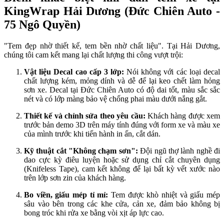
KingWrap Hải Dương (Đức Chiên Auto -
75 Ngô Quyền)
"Tem đẹp nhờ thiết kế, tem bền nhờ chất liệu". Tại Hải Dương,
chúng tôi cam kết mang lại chất lượng thi công vượt trội:
Vật liệu Decal cao cấp 3 lớp:
Nói không với các loại decal
chất lượng kém, mỏng dính và dễ để lại keo chết làm hỏng
sơn xe. Decal tại Đức Chiên Auto có độ dai tốt, màu sắc sắc
nét và có lớp màng bảo vệ chống phai màu dưới nắng gắt.
Thiết kế và chỉnh sửa theo yêu cầu:
Khách hàng được xem
trước bản demo 3D trên máy tính đúng với form xe và màu xe
của mình trước khi tiến hành in ấn, cắt dán.
Kỹ thuật cắt "Không chạm sơn":
Đội ngũ thợ lành nghề đi
dao cực kỳ điêu luyện hoặc sử dụng chỉ cắt chuyên dụng
(Knifeless Tape), cam kết không để lại bất kỳ vết xước nào
trên lớp sơn zin của khách hàng.
Bo viền, giấu mép tỉ mỉ:
Tem được khò nhiệt và giấu mép
sâu vào bên trong các khe cửa, cản xe, đảm bảo không bị
bong tróc khi rửa xe bằng vòi xịt áp lực cao.