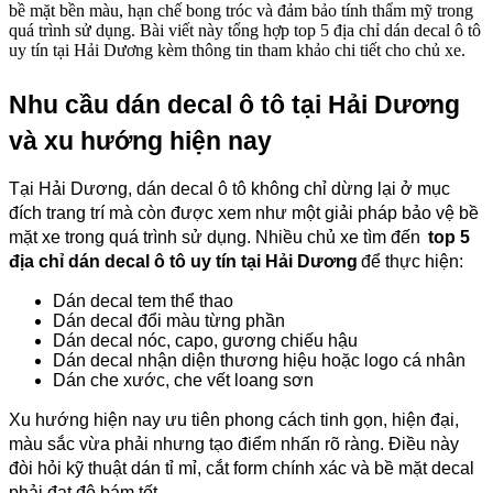
bề mặt bền màu, hạn chế bong tróc và đảm bảo tính thẩm mỹ trong
quá trình sử dụng. Bài viết này tổng hợp top 5 địa chỉ dán decal ô tô
uy tín tại Hải Dương kèm thông tin tham khảo chi tiết cho chủ xe.
Nhu cầu dán decal ô tô tại Hải Dương
và xu hướng hiện nay
Tại Hải Dương, dán decal ô tô không chỉ dừng lại ở mục
đích trang trí mà còn được xem như một giải pháp bảo vệ bề
mặt xe trong quá trình sử dụng. Nhiều chủ xe tìm đến
top 5
địa chỉ dán decal ô tô uy tín tại Hải Dương
để thực hiện:
Dán decal tem thể thao
Dán decal đổi màu từng phần
Dán decal nóc, capo, gương chiếu hậu
Dán decal nhận diện thương hiệu hoặc logo cá nhân
Dán che xước, che vết loang sơn
Xu hướng hiện nay ưu tiên phong cách tinh gọn, hiện đại,
màu sắc vừa phải nhưng tạo điểm nhấn rõ ràng. Điều này
đòi hỏi kỹ thuật dán tỉ mỉ, cắt form chính xác và bề mặt decal
phải đạt độ bám tốt.