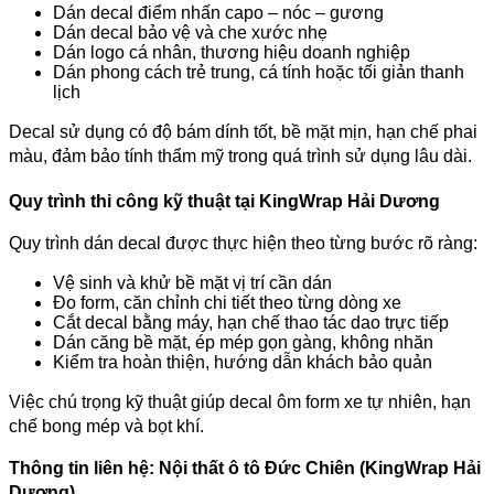
Dán decal điểm nhấn capo – nóc – gương
Dán decal bảo vệ và che xước nhẹ
Dán logo cá nhân, thương hiệu doanh nghiệp
Dán phong cách trẻ trung, cá tính hoặc tối giản thanh
lịch
Decal sử dụng có độ bám dính tốt, bề mặt mịn, hạn chế phai
màu, đảm bảo tính thẩm mỹ trong quá trình sử dụng lâu dài.
Quy trình thi công kỹ thuật tại KingWrap Hải Dương
Quy trình dán decal được thực hiện theo từng bước rõ ràng:
Vệ sinh và khử bề mặt vị trí cần dán
Đo form, căn chỉnh chi tiết theo từng dòng xe
Cắt decal bằng máy, hạn chế thao tác dao trực tiếp
Dán căng bề mặt, ép mép gọn gàng, không nhăn
Kiểm tra hoàn thiện, hướng dẫn khách bảo quản
Việc chú trọng kỹ thuật giúp decal ôm form xe tự nhiên, hạn
chế bong mép và bọt khí.
Thông tin liên hệ:
Nội thất ô tô Đức Chiên (KingWrap Hải
Dương)