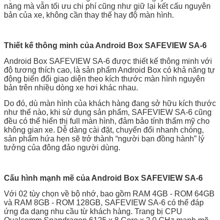
năng mà vẫn tối ưu chi phí cũng như giữ lại kết cấu nguyên
bản của xe, không cần thay thế hay độ màn hình.
Thiết kế thông minh của Android Box SAFEVIEW SA-6
Android Box SAFEVIEW SA-6 được thiết kế thông minh với
độ tương thích cao, là sản phẩm Android Box có khả năng tự
động biến đổi giao diện theo kích thước màn hình nguyên
bản trên nhiều dòng xe hơi khác nhau.
Do đó, dù màn hình của khách hàng đang sở hữu kích thước
như thế nào, khi sử dụng sản phẩm, SAFEVIEW SA-6 cũng
đều có thể hiển thị full màn hình, đảm bảo tính thẩm mỹ cho
không gian xe. Dễ dàng cài đặt, chuyển đổi nhanh chóng,
sản phẩm hứa hẹn sẽ trở thành “người bạn đồng hành” lý
tưởng của đông đảo người dùng.
Cấu hình mạnh mẽ của Android Box SAFEVIEW SA-6
Với 02 tùy chọn về bộ nhớ, bao gồm RAM 4GB - ROM 64GB
và RAM 8GB - ROM 128GB, SAFEVIEW SA-6 có thể đáp
ứng đa dạng nhu cầu từ khách hàng. Trang bị CPU