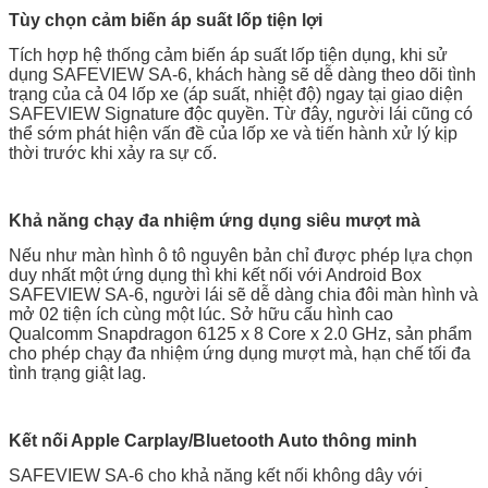
Tùy chọn cảm biến áp suất lốp tiện lợi
Tích hợp hệ thống cảm biến áp suất lốp tiện dụng, khi sử
dụng SAFEVIEW SA-6, khách hàng sẽ dễ dàng theo dõi tình
trạng của cả 04 lốp xe (áp suất, nhiệt độ) ngay tại giao diện
SAFEVIEW Signature độc quyền. Từ đây, người lái cũng có
thể sớm phát hiện vấn đề của lốp xe và tiến hành xử lý kịp
thời trước khi xảy ra sự cố.
Khả năng chạy đa nhiệm ứng dụng siêu mượt mà
Nếu như màn hình ô tô nguyên bản chỉ được phép lựa chọn
duy nhất một ứng dụng thì khi kết nối với Android Box
SAFEVIEW SA-6, người lái sẽ dễ dàng chia đôi màn hình và
mở 02 tiện ích cùng một lúc. Sở hữu cấu hình cao
Qualcomm Snapdragon 6125 x 8 Core x 2.0 GHz, sản phẩm
cho phép chạy đa nhiệm ứng dụng mượt mà, hạn chế tối đa
tình trạng giật lag.
Kết nối Apple Carplay/Bluetooth Auto thông minh
SAFEVIEW SA-6 cho khả năng kết nối không dây với