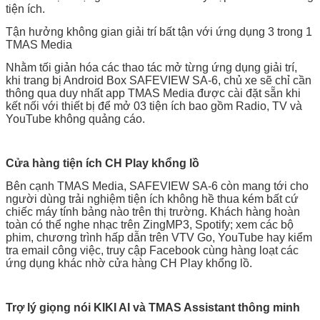
tiện ích.
Tận hưởng không gian giải trí bất tận với ứng dụng 3 trong 1
TMAS Media
Nhằm tối giản hóa các thao tác mở từng ứng dụng giải trí,
khi trang bị Android Box SAFEVIEW SA-6, chủ xe sẽ chỉ cần
thông qua duy nhất app TMAS Media được cài đặt sẵn khi
kết nối với thiết bị để mở 03 tiện ích bao gồm Radio, TV và
YouTube không quảng cáo.
Cửa hàng tiện ích CH Play khổng lồ
Bên cạnh TMAS Media, SAFEVIEW SA-6 còn mang tới cho
người dùng trải nghiệm tiện ích không hề thua kém bất cứ
chiếc máy tính bảng nào trên thị trường. Khách hàng hoàn
toàn có thể nghe nhạc trên ZingMP3, Spotify; xem các bộ
phim, chương trình hấp dẫn trên VTV Go, YouTube hay kiểm
tra email công việc, truy cập Facebook cùng hàng loạt các
ứng dụng khác nhờ cửa hàng CH Play khổng lồ.
Trợ lý giọng nói KIKI AI và TMAS Assistant thông minh