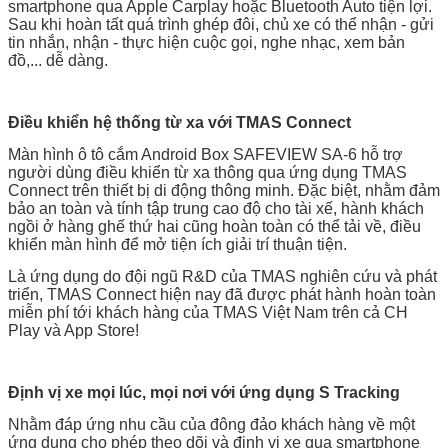
smartphone qua Apple Carplay hoặc Bluetooth Auto tiện lợi.
Sau khi hoàn tất quá trình ghép đôi, chủ xe có thể nhận - gửi
tin nhắn, nhận - thực hiện cuộc gọi, nghe nhạc, xem bản
đồ,... dễ dàng.
Điều khiển hệ thống từ xa với TMAS Connect
Màn hình ô tô cắm Android Box SAFEVIEW SA-6 hỗ trợ
người dùng điều khiển từ xa thông qua ứng dụng TMAS
Connect trên thiết bị di động thông minh. Đặc biệt, nhằm đảm
bảo an toàn và tính tập trung cao độ cho tài xế, hành khách
ngồi ở hàng ghế thứ hai cũng hoàn toàn có thể tải về, điều
khiển màn hình để mở tiện ích giải trí thuận tiện.
Là ứng dụng do đội ngũ R&D của TMAS nghiên cứu và phát
triển, TMAS Connect hiện nay đã được phát hành hoàn toàn
miễn phí tới khách hàng của TMAS Việt Nam trên cả CH
Play và App Store!
Định vị xe mọi lúc, mọi nơi với ứng dụng S Tracking
Nhằm đáp ứng nhu cầu của đông đảo khách hàng về một
ứng dụng cho phép theo dõi và định vị xe qua smartphone