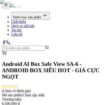
Danh mục sản phẩm
Giới thiệu
Dịch vụ nổi bật
Tin tức
Liên hệ
Android AI Box Safe View SA-6 -
ANDROID BOX SIÊU HOT - GIÁ CỰC
NGỌT
(Chưa có đánh giá)
Mã sản phẩm:
Chưa cập nhật
Thương hiệu:
6.500.000 ₫