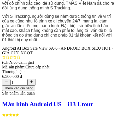
với độ chính xác cao, dễ sử dụng, TMAS Việt Nam đã cho ra
đời ứng dụng thông minh S Tracking.
Với S Tracking, người dùng sẽ nắm được thông tin về vị trí
của xe cũng như lộ trình xe di chuyển 24/7, mang lại cảm
giác an tâm trên mọi hành trình. Đặc biệt, sở hữu tính bảo
mật cao, khách hàng không cần phải lo lắng tới vấn đề bị lộ
thông tin do ứng dụng chỉ cho phép 01 tài khoản kết nối với
01 thiết bị duy nhất.
Android AI Box Safe View SA-6 - ANDROID BOX SIÊU HOT -
GIÁ CỰC NGỌT
(Chưa có đánh giá)
Mã sản phẩm:
Chưa cập nhật
Thương hiệu:
6.500.000 ₫
Thêm vào giỏ hàng
Sản phẩm liên quan
Màn hình Android US – i13 Utour