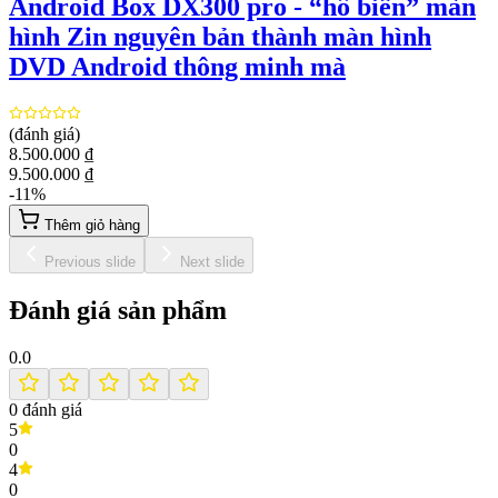
Android Box DX300 pro - “hô biến” màn
hình Zin nguyên bản thành màn hình
DVD Android thông minh mà
(đánh giá)
8.500.000 ₫
9.500.000 ₫
-
11
%
Thêm giỏ hàng
Previous slide
Next slide
Đánh giá sản phẩm
0.0
0
đánh giá
5
0
4
0