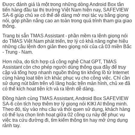
Được đánh giá là một trong những dòng Android Box tân
tiến hàng đầu tại thị trường Việt Nam hiện nay, SAFEVIEW
SA-6 giúp chủ xe có thể dễ dàng mở mọi tác vụ bằng giọng
nói, góp phần nâng cao an toàn trong quá trình tham gia giao
thông.
Trang bị sẵn TMAS Assistant - phần mềm ra lệnh giọng nói
do TMAS Việt Nam phát triển, trợ lý có khả năng nghe hiệu
những câu lệnh đơn giản theo giọng nói của cả 03 miền Bắc
- Trung - Nam.
Hơn nữa, do tích hợp cả công nghệ Chat GPT, TMAS
Assistant còn cho phép người dùng thông qua đây để truy
cập và tổng hợp nhanh nguồn thông tin khổng lồ từ Internet
cùng hàng loạt tiện ích khác phục vụ cho công việc. Chỉ cần
sử dụng nút bấm trên vô lăng hoặc trên màn hình, chủ xe đã
có thể kích hoạt tiện ích và ra lệnh dễ dàng.
Đồng hành cùng TMAS Assistant, Android Box SAFEVIEW
SA-6 còn tích hợp thêm trợ lý giọng nói KIKI AI thông minh.
Theo đó, tùy vào nhu cầu và thói quen sử dụng, khách hàng
có thể lựa chọn linh hoạt giữa 02 công cụ này để phục vụ
việc tra cứu đường đi, tìm kiếm thông tin hay mở ứng dụng
rảnh tay.