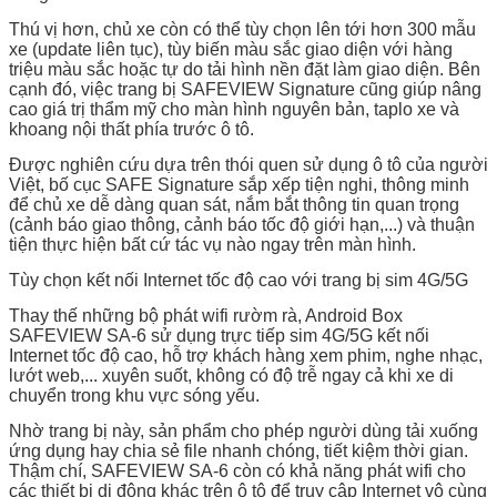
Thú vị hơn, chủ xe còn có thể tùy chọn lên tới hơn 300 mẫu
xe (update liên tục), tùy biến màu sắc giao diện với hàng
triệu màu sắc hoặc tự do tải hình nền đặt làm giao diện. Bên
cạnh đó, việc trang bị SAFEVIEW Signature cũng giúp nâng
cao giá trị thẩm mỹ cho màn hình nguyên bản, taplo xe và
khoang nội thất phía trước ô tô.
Được nghiên cứu dựa trên thói quen sử dụng ô tô của người
Việt, bố cục SAFE Signature sắp xếp tiện nghi, thông minh
để chủ xe dễ dàng quan sát, nắm bắt thông tin quan trọng
(cảnh báo giao thông, cảnh báo tốc độ giới hạn,...) và thuận
tiện thực hiện bất cứ tác vụ nào ngay trên màn hình.
Tùy chọn kết nối Internet tốc độ cao với trang bị sim 4G/5G
Thay thế những bộ phát wifi rườm rà, Android Box
SAFEVIEW SA-6 sử dụng trực tiếp sim 4G/5G kết nối
Internet tốc độ cao, hỗ trợ khách hàng xem phim, nghe nhạc,
lướt web,... xuyên suốt, không có độ trễ ngay cả khi xe di
chuyển trong khu vực sóng yếu.
Nhờ trang bị này, sản phẩm cho phép người dùng tải xuống
ứng dụng hay chia sẻ file nhanh chóng, tiết kiệm thời gian.
Thậm chí, SAFEVIEW SA-6 còn có khả năng phát wifi cho
các thiết bị di động khác trên ô tô để truy cập Internet vô cùng