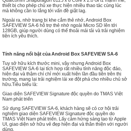
Qualcomm Snapdragon 6125 x 8 Core x 2.0 GHz mạnh mẽ,
thiết bị cho phép chủ xe thực hiện nhiều thao tác cùng lúc
mà không cần lo lắng tới vấn đề giật lag.
Ngoài ra, nhờ trang bị khe cắm thẻ nhớ, Android Box
SAFEVIEW SA-6 hỗ trợ thẻ nhớ ngoài Micro SD lên tới
128GB, giúp người dùng có thể thoải mái tải và trải nghiệm
tiện ích yêu thích.
Tính năng nổi bật của Android Box SAFEVIEW SA-6
Tuy sở hữu kích thước mini, vậy nhưng Android Box
SAFEVIEW SA-6 lại tích hợp rất nhiều tính năng độc đáo,
hiện đại và thậm chí chỉ mới xuất hiện lần đầu tiên trên thị
trường, mang lại trải nghiệm lái xe đột phá cho nhiều chủ sở
hữu.Tiêu biểu là:
Giao diện SAFEVIEW Signature độc quyền do TMAS Việt
Nam phát triển
Sử dụng SAFEVIEW SA-6, khách hàng sẽ có cơ hội trải
nghiệm giao diện SAFEVIEW Signature độc quyền do
TMAS Việt Nam phát triển. Lấy cảm hứng sáng tạo từ Apple
UI, giao diện sở hữu vẻ đẹp hiện đại và thân thiện với người
dùng.