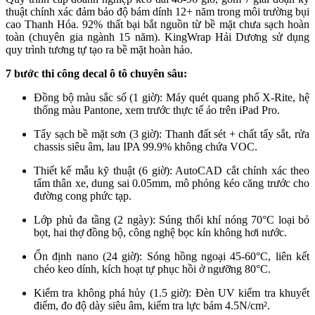
thuật chính xác đảm bảo độ bám dính 12+ năm trong môi trường bụi
cao Thanh Hóa. 92% thất bại bắt nguồn từ bề mặt chưa sạch hoàn
toàn (chuyên gia ngành 15 năm). KingWrap Hải Dương sử dụng
quy trình tương tự tạo ra bề mặt hoàn hảo.​
7 bước thi công decal ô tô chuyên sâu:
Đồng bộ màu sắc số (1 giờ): Máy quét quang phổ X-Rite, hệ
thống màu Pantone, xem trước thực tế ảo trên iPad Pro.​
Tẩy sạch bề mặt sơn (3 giờ): Thanh đất sét + chất tẩy sắt, rửa
chassis siêu âm, lau IPA 99.9% không chứa VOC.​
Thiết kế mẫu kỹ thuật (6 giờ): AutoCAD cắt chính xác theo
tấm thân xe, dung sai 0.05mm, mô phỏng kéo căng trước cho
đường cong phức tạp.​
Lớp phủ đa tầng (2 ngày): Súng thổi khí nóng 70°C loại bỏ
bọt, hai thợ đồng bộ, công nghệ bọc kín không hơi nước.​
Ổn định nano (24 giờ): Sóng hồng ngoại 45-60°C, liên kết
chéo keo dính, kích hoạt tự phục hồi ở ngưỡng 80°C.​
Kiểm tra không phá hủy (1.5 giờ): Đèn UV kiểm tra khuyết
điểm, đo độ dày siêu âm, kiểm tra lực bám 4.5N/cm².​