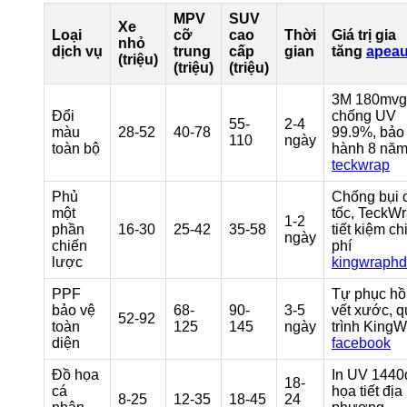
MPV
SUV
Xe
Loại
cỡ
cao
Thời
Giá trị gia
nhỏ
dịch vụ
trung
cấp
gian
tăng
apeau
(triệu)
(triệu)
(triệu)
3M 180mvg
Đổi
chống UV
55-
2-4
màu
28-52
40-78
99.9%, bảo
110
ngày
toàn bộ
hành 8 nă
teckwrap
Phủ
Chống bụi 
một
tốc, TeckW
1-2
phần
16-30
25-42
35-58
tiết kiệm ch
ngày
chiến
phí
lược
kingwraphd
PPF
Tự phục hồ
bảo vệ
68-
90-
3-5
vết xước, q
52-92
toàn
125
145
ngày
trình King
diện
facebook
Đồ họa
In UV 1440
18-
cá
họa tiết địa
8-25
12-35
18-45
24