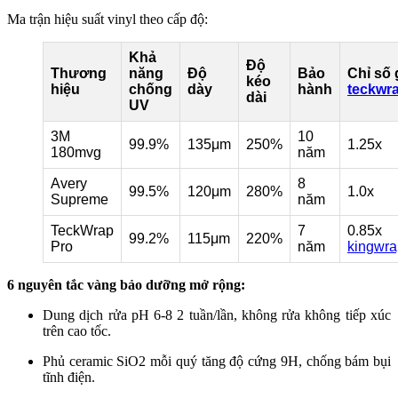
Ma trận hiệu suất vinyl theo cấp độ:
Khả
Độ
Thương
năng
Độ
Bảo
Chỉ số 
kéo
hiệu
chống
dày
hành
teckwr
dài
UV
3M
10
99.9%
135μm
250%
1.25x
180mvg
năm
Avery
8
99.5%
120μm
280%
1.0x
Supreme
năm
TeckWrap
7
0.85x
99.2%
115μm
220%
Pro
năm
kingwr
6 nguyên tắc vàng bảo dưỡng mở rộng:
Dung dịch rửa pH 6-8 2 tuần/lần, không rửa không tiếp xúc
trên cao tốc.​
Phủ ceramic SiO2 mỗi quý tăng độ cứng 9H, chống bám bụi
tĩnh điện.​