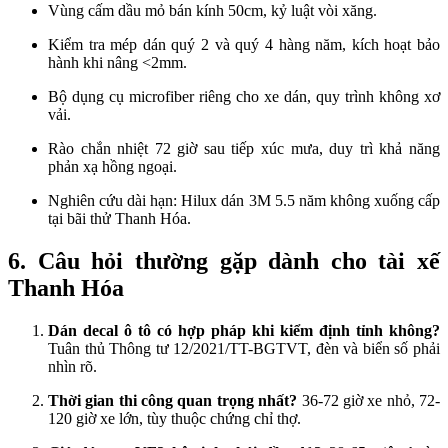
Vùng cấm dầu mỏ bán kính 50cm, kỷ luật vòi xăng.​
Kiểm tra mép dán quý 2 và quý 4 hàng năm, kích hoạt bảo
hành khi nâng <2mm.​
Bộ dụng cụ microfiber riêng cho xe dán, quy trình không xơ
vải.​
Rào chắn nhiệt 72 giờ sau tiếp xúc mưa, duy trì khả năng
phản xạ hồng ngoại.​
Nghiên cứu dài hạn: Hilux dán 3M 5.5 năm không xuống cấp
tại bãi thử Thanh Hóa.​
6. Câu hỏi thường gặp dành cho tài xế
Thanh Hóa
Dán decal ô tô có hợp pháp khi kiểm định tỉnh không?
Tuân thủ Thông tư 12/2021/TT-BGTVT, đèn và biển số phải
nhìn rõ.​
Thời gian thi công quan trọng nhất?
36-72 giờ xe nhỏ, 72-
120 giờ xe lớn, tùy thuộc chứng chỉ thợ.​