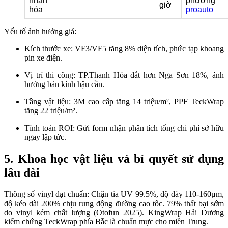
nhân
phương
giờ
hóa
proauto
Yếu tố ảnh hưởng giá:
Kích thước xe: VF3/VF5 tăng 8% diện tích, phức tạp khoang
pin xe điện.​
Vị trí thi công: TP.Thanh Hóa đắt hơn Nga Sơn 18%, ảnh
hưởng bán kính hậu cần.​
Tầng vật liệu: 3M cao cấp tăng 14 triệu/m², PPF TeckWrap
tăng 22 triệu/m².​
Tính toán ROI: Gửi form nhận phân tích tổng chi phí sở hữu
ngay lập tức.​
5. Khoa học vật liệu và bí quyết sử dụng
lâu dài
Thông số vinyl đạt chuẩn: Chặn tia UV 99.5%, độ dày 110-160μm,
độ kéo dài 200% chịu rung động đường cao tốc. 79% thất bại sớm
do vinyl kém chất lượng (Otofun 2025). KingWrap Hải Dương
kiểm chứng TeckWrap phía Bắc là chuẩn mực cho miền Trung.​