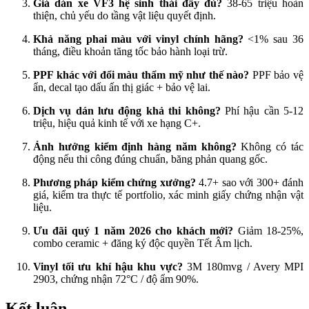
Giá dán xe VF3 hệ sinh thái đầy đủ?
38-65 triệu hoàn
thiện, chủ yếu do tầng vật liệu quyết định.​
Khả năng phai màu với vinyl chính hãng?
<1% sau 36
tháng, điều khoản tăng tốc bảo hành loại trừ.​
PPF khác với đổi màu thẩm mỹ như thế nào?
PPF bảo vệ
ẩn, decal tạo dấu ấn thị giác + bảo vệ lai.​
Dịch vụ dán lưu động khả thi không?
Phí hậu cần 5-12
triệu, hiệu quả kinh tế với xe hạng C+.​
Ảnh hưởng kiểm định hàng năm không?
Không có tác
động nếu thi công đúng chuẩn, băng phản quang gốc.​
Phương pháp kiểm chứng xưởng?
4.7+ sao với 300+ đánh
giá, kiểm tra thực tế portfolio, xác minh giấy chứng nhận vật
liệu.​
Ưu đãi quý 1 năm 2026 cho khách mới?
Giảm 18-25%,
combo ceramic + đăng ký độc quyền Tết Âm lịch.​
Vinyl tối ưu khí hậu khu vực?
3M 180mvg / Avery MPI
2903, chứng nhận 72°C / độ ẩm 90%.​
Kết luận