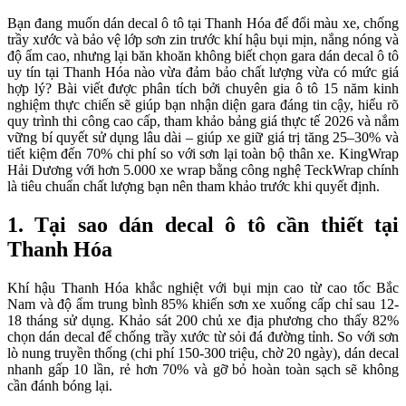
Bạn đang muốn dán decal ô tô tại Thanh Hóa để đổi màu xe, chống
trầy xước và bảo vệ lớp sơn zin trước khí hậu bụi mịn, nắng nóng và
độ ẩm cao, nhưng lại băn khoăn không biết chọn gara dán decal ô tô
uy tín tại Thanh Hóa nào vừa đảm bảo chất lượng vừa có mức giá
hợp lý? Bài viết được phân tích bởi chuyên gia ô tô 15 năm kinh
nghiệm thực chiến sẽ giúp bạn nhận diện gara đáng tin cậy, hiểu rõ
quy trình thi công cao cấp, tham khảo bảng giá thực tế 2026 và nắm
vững bí quyết sử dụng lâu dài – giúp xe giữ giá trị tăng 25–30% và
tiết kiệm đến 70% chi phí so với sơn lại toàn bộ thân xe. KingWrap
Hải Dương với hơn 5.000 xe wrap bằng công nghệ TeckWrap chính
là tiêu chuẩn chất lượng bạn nên tham khảo trước khi quyết định.
1. Tại sao dán decal ô tô cần thiết tại
Thanh Hóa
Khí hậu Thanh Hóa khắc nghiệt với bụi mịn cao từ cao tốc Bắc
Nam và độ ẩm trung bình 85% khiến sơn xe xuống cấp chỉ sau 12-
18 tháng sử dụng. Khảo sát 200 chủ xe địa phương cho thấy 82%
chọn dán decal để chống trầy xước từ sỏi đá đường tỉnh. So với sơn
lò nung truyền thống (chi phí 150-300 triệu, chờ 20 ngày), dán decal
nhanh gấp 10 lần, rẻ hơn 70% và gỡ bỏ hoàn toàn sạch sẽ không
cần đánh bóng lại.​