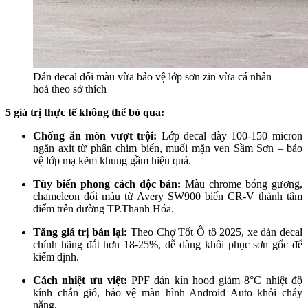
Dán decal đổi màu vừa bảo vệ lớp sơn zin vừa cá nhân
hoá theo sở thích
5 giá trị thực tế không thể bỏ qua:
Chống ăn mòn vượt trội:
Lớp decal dày 100-150 micron
ngăn axit từ phân chim biển, muối mặn ven Sầm Sơn – bảo
vệ lớp mạ kẽm khung gầm hiệu quả.​
Tùy biến phong cách độc bản:
Màu chrome bóng gương,
chameleon đổi màu từ Avery SW900 biến CR-V thành tâm
điểm trên đường TP.Thanh Hóa.​
Tăng giá trị bán lại:
Theo Chợ Tốt Ô tô 2025, xe dán decal
chính hãng đắt hơn 18-25%, dễ dàng khôi phục sơn gốc để
kiểm định.​
Cách nhiệt ưu việt:
PPF dán kín hood giảm 8°C nhiệt độ
kính chắn gió, bảo vệ màn hình Android Auto khỏi cháy
nắng.​