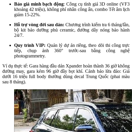
Báo giá minh bạch động
: Công cụ tính giá 3D online (VF3
khoảng 42 triệu), không phí nhân công ẩn, combo Tết âm lịch
giảm 15-22%.​
Hỗ trợ vòng đời sau dán:
Chương trình kiểm tra 6 tháng/lần,
bộ kit bảo dưỡng phủ ceramic, đường dây nóng bảo hành
24/7.​
Quy trình VIP:
Quản lý dự án riêng, theo dõi thi công trực
tiếp, chụp ảnh 360° trước-sau bằng công nghệ
photogrammetry.​
Ví dụ thực tế: Gara hàng đầu dán Xpander hoàn thành 36 giờ không
đường may, gara kém 96 giờ đầy bọt khí. Cảnh báo lừa đảo: Giá
dưới 16 triệu full body thường dùng decal Trung Quốc (phai màu
sau 8 tháng).​