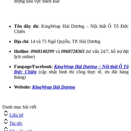
lượng khu vực miền Bắc
Tên đầy đủ
: KingWrap Hải Dương – Nội thất Ô Tô Đức
Chiên
Địa chỉ
: 14 và 75 Ngô Quyền, TP. Hải Dương
Hotline
:
0968140299
và
0968728365
(tư vấn 24/7, hỗ trợ đặt
lịch online)
Fanpage/Facebook
:
KingWrap Hải Dương – Nội thất Ô Tô
Đức Chiên
(cập nhật hình thi công thực tế, ưu đãi hàng
tháng)
Website:
KingWrap Hải Dương
Danh mục bài viết
Liên hệ
Tin tức