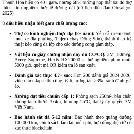
Thanh Hóa hiện có 40+ gara, nhưng 68% trường hợp thất bại do thợ
thiếu kinh nghiệm thực tế đường dài (dữ liệu diễn đàn Otosaigon
2025).
8 dấu hiệu nhận biết gara chất lượng cao:
Thợ có kinh nghiệm thực địa (8+ năm):
Yêu cầu xem danh
mục xe địa phương (Pajero chạy Đông Sơn), thành thạo kỹ
thuật kéo căng đa lớp cho các đường cong gầm thấp.​
Vật liệu có giấy chứng nhận đầy đủ CO/CQ:
3M 180mvg,
Avery Supreme, Hexis HX20000 – thử nghiệm phun muối
5000 giờ, quét mã QR kiểm tra lô sản xuất.​
Đánh giá xác thực 4.7+ sao:
Hơn 200 đánh giá 2024-2026,
video time-lapse thi công, tỷ lệ tương tác >3% tránh đánh giá
ảo.​
Xưởng đạt tiêu chuẩn cấp 1:
Phòng sạch 250m², bàn chân
không kích thước 3x4m, lò nung 55°C, đại lý ủy quyền 3M
Việt Nam.​
Bảo hành sắt đá 5-12 năm
: Bảo hành theo quãng đường
100.000 km, chính sách làm lại miễn phí, hợp đồng điện tử có
xác thực blockchain.​